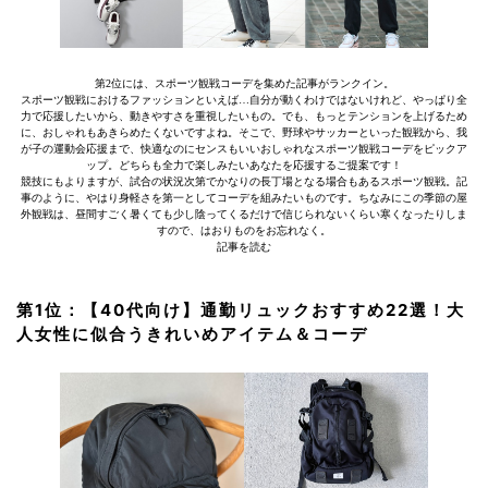
第2位には、スポーツ観戦コーデを集めた記事がランクイン。
スポーツ観戦におけるファッションといえば…自分が動くわけではないけれど、やっぱり全
力で応援したいから、動きやすさを重視したいもの。でも、もっとテンションを上げるため
に、おしゃれもあきらめたくないですよね。そこで、野球やサッカーといった観戦から、我
が子の運動会応援まで、快適なのにセンスもいいおしゃれなスポーツ観戦コーデをピックア
ップ。どちらも全力で楽しみたいあなたを応援するご提案です！
競技にもよりますが、試合の状況次第でかなりの長丁場となる場合もあるスポーツ観戦。記
事のように、やはり身軽さを第一としてコーデを組みたいものです。ちなみにこの季節の屋
外観戦は、昼間すごく暑くても少し陰ってくるだけで信じられないくらい寒くなったりしま
すので、はおりものをお忘れなく。
記事を読む
第1位：【40代向け】通勤リュックおすすめ22選！大
人女性に似合うきれいめアイテム＆コーデ