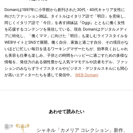
Domaniは1997年に小学館から創刊された30代・40代キャリア女性に
向けたファッション雑誌。タイトルはイタリア語で「明日」を意味し、
同じくイタリア語で「今日」を表す姉妹誌『Oggi』とともに働く女性
を応援するコンテンツを発信している。現在 Domaniはデジタルメディ
アに特化し、「働くママ」に向けた「明日」も楽しむライフスタイルを
WEBサイトとSNSで展開。働く自分、家族と過ごす自分、その境目がな
いほどに忙しい毎日を送るワーキングマザーたちが、効率良くおしゃれ
も美容も仕事も楽しみ、子供との時間をハッピーに過ごすための多様な
情報を、発信力のある個性豊かな人気ママモデルや読者モデル、ファッ
ションのみならずライフスタイルやビジネス・デジタルスキルにも関心
が高いエディターたちを通して発信中。
WEB Domani
あわせて読みたい
シャネル「カメリア コレクション」新作、