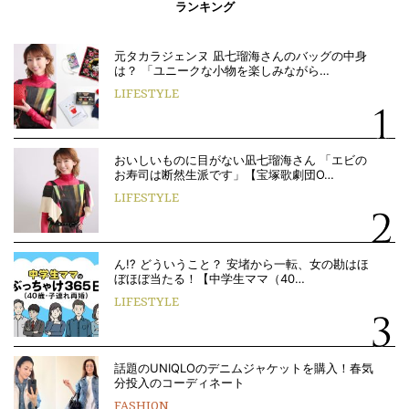
ランキング
元タカラジェンヌ 凪七瑠海さんのバッグの中身
は？ 「ユニークな小物を楽しみながら…
LIFESTYLE
おいしいものに目がない凪七瑠海さん 「エビの
お寿司は断然生派です」【宝塚歌劇団O…
LIFESTYLE
ん!? どういうこと？ 安堵から一転、女の勘はほ
ぼほぼ当たる！【中学生ママ（40…
LIFESTYLE
話題のUNIQLOのデニムジャケットを購入！春気
分投入のコーディネート
FASHION