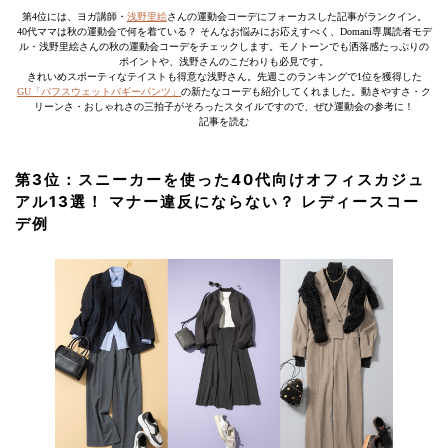
第4位には、ヨガ講師・
浅野里絵
さんの運動会コーデにフォーカスした記事がランクイン。
40代ママは秋の運動会で何を着ている？ そんなお悩みにお応えすべく、Domani専属読者モデ
ル・浅野里絵さんの秋の運動会コーデをチェックします。モノトーンでも洒落感たっぷりの
ポイントや、浅野さんのこだわりも必見です。
きれいめスポーティなテイストも得意な浅野さん。先週このランキングで1位を獲得した
GU「パフスウェットバギーパンツ」
の新たなコーデも紹介してくれました。動きやすさ・ク
リーンさ・おしゃれさの三拍子がそろったスタイルですので、ぜひ運動会の参考に！
記事を読む
第3位：スニーカーを使った40代向けオフィスカジュ
アル13選！ マナー違反にならない？ レディースコー
デ例