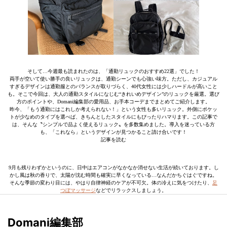
そして…今週最も読まれたのは、「通勤リュックのおすすめ22選」でした！
両手が空いて使い勝手の良いリュックは、通勤シーンでも心強い味方。ただし、カジュアル
すぎるデザインは通勤服とのバランスが取りづらく、40代女性には少しハードルが高いこと
も。そこで今回は、大人の通勤スタイルになじむ“きれいめデザイン”のリュックを厳選。選び
方のポイントや、Domani編集部の愛用品、お手本コーデまでまとめてご紹介します。
昨今、「もう通勤にはこれしか考えられない！」という女性も多いリュック。外側にポケッ
トが少なめのタイプを選べば、きちんとしたスタイルにもぴったりハマります。この記事で
は、そんな〝シンプルで品よく使えるリュック〟を多数集めました。導入を迷っている方
も、「これなら」というデザインが見つかること請け合いです！
記事を読む
9月も残りわずかというのに、日中はエアコンがなかなか消せない生活が続いております。し
かし風は秋の香りで、太陽が沈む時間も確実に早くなっている…なんだかちぐはぐですね。
そんな季節の変わり目には、やはり自律神経のケアが不可欠。体の冷えに気をつけたり、
足
つぼマッサージ
などでリラックスしましょう。
Domani編集部