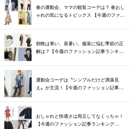
春の運動会、ママの観覧コーデは？ 春おし
ゃれの気になるトピックス 【今週のファ
ッ...
朝晩は寒い、昼暑い。服装に悩む季節の正
解は？【今週のファッション記事ランキン
グB...
運動会コーデは〝シンプルだけど洒落見
え〟が主流！【今週のファッション記事ラ
ンキン...
おしゃれと快適さは両立してなくっちゃ！
【今週のファッション記事ランキング