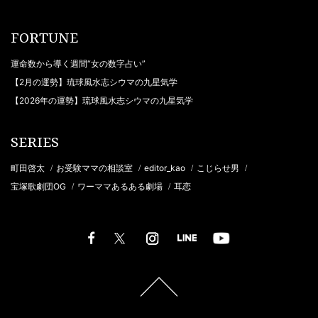
FORTUNE
運命数から導く週間“女の数字占い”
【2月の運勢】琉球風水志シウマの九星気学
【2026年の運勢】琉球風水志シウマの九星気学
SERIES
町田啓太
お受験ママの相談室
editor_kao
こじらせ男
/
/
/
/
宝塚歌劇団OG
ワーママあるある劇場
耳恋
/
/