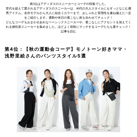
第5位はアディダスのスニーカーとコーデの特集でした。
世代を超えて愛されるアディダスのスニーカーは、40代の大人スタイルにもすっとなじむ優
秀アイテム。名作モデルから大人に似合うカラーまで、おしゃれと実用性を兼ね備えた一足
をご紹介します。通勤や休日の着こなし術も合わせてチェック！
どんなコーデもおまかせあれなベーシックスニーカーや、着こなしにアクセントを加えてく
れる個性派スニーカーを集めました。ほどよく初秋にマッチするコーデたちも要チェック！
記事を読む
第4位：【秋の運動会コーデ】モノトーン好きママ・
浅野里絵さんのパンツスタイル5選