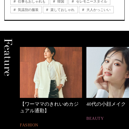
仕事もおしゃれも
韓国
セレモニースタイル
気温別の服装
楽しておしゃれ
大人かっこいい
ワーママのきれいめカジ
40代の小顔メイク
心
アル通勤】
と
BEAUTY
HION
F