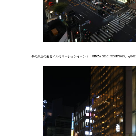
冬の銀座の彩るイルミネーションイベント「GINZA GILC NIGHT2025」