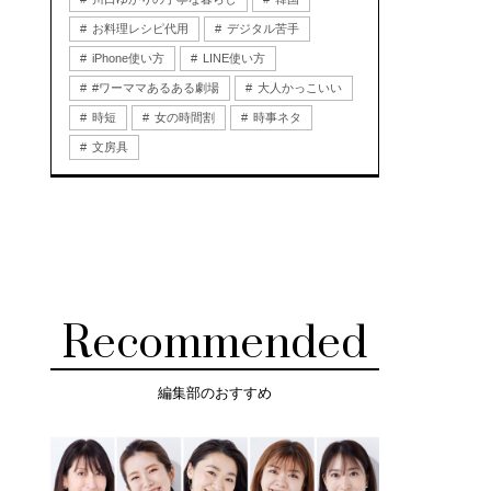
お料理レシピ代用
デジタル苦手
iPhone使い方
LINE使い方
#ワーママあるある劇場
大人かっこいい
時短
女の時間割
時事ネタ
文房具
Recommended
編集部のおすすめ