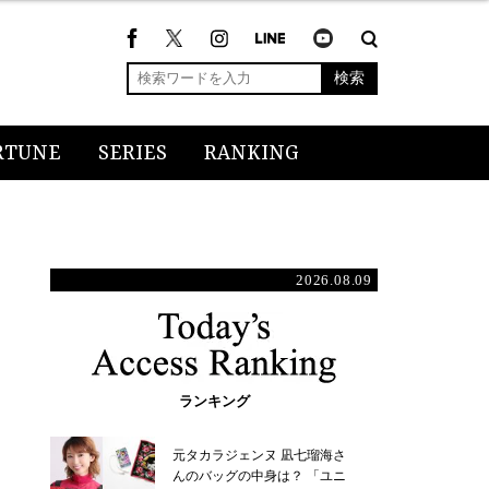
検索
RTUNE
SERIES
RANKING
2026.08.09
ランキング
元タカラジェンヌ 凪七瑠海さ
んのバッグの中身は？ 「ユニ