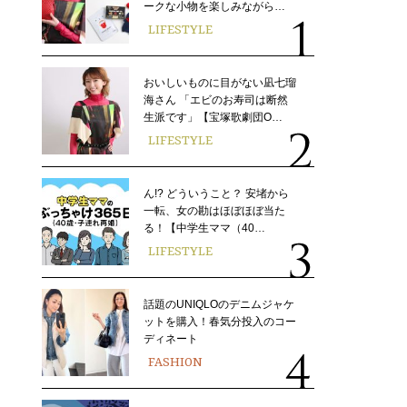
ークな小物を楽しみながら…
LIFESTYLE
おいしいものに目がない凪七瑠
海さん 「エビのお寿司は断然
生派です」【宝塚歌劇団O…
LIFESTYLE
ん!? どういうこと？ 安堵から
一転、女の勘はほぼほぼ当た
る！【中学生ママ（40…
LIFESTYLE
話題のUNIQLOのデニムジャケ
ットを購入！春気分投入のコー
ディネート
FASHION