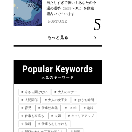
当たりすぎて怖い！あなたの今
週の運勢（2/23〜3/1）を数秘
術占いで占います
FORTUNE
もっと見る
人気のキーワード
今さら聞けない
大人のマナー
人間関係
大人の女子力
おうち時間
育児
仕事効率化
100均
趣味
仕事も家庭も
夫婦
キャリアアップ
診断
仕事もおしゃれも
川口ゆかりの丁寧な暮らし
韓国