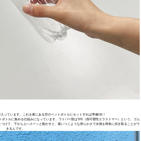
入っています。これを家にある空のペットボトルにセットすれば準備OK！
ットボトルに集める仕組みになっています。ワイパー部はTPE（熱可塑性エラストマー）という、ゴム
とつけて、下から上へスーッと動かすと、吸いつくような滑らかさで水滴を簡単に拭き取ることがで
きるんです。