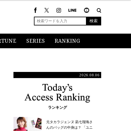
検索
RTUNE
SERIES
RANKING
2026.08.06
ランキング
元タカラジェンヌ 凪七瑠海さ
んのバッグの中身は？ 「ユニ