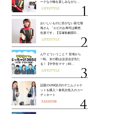
ークな小物を楽しみながら…
LIFESTYLE
おいしいものに目がない凪七瑠
海さん 「エビのお寿司は断然
生派です」【宝塚歌劇団O…
LIFESTYLE
ん!? どういうこと？ 安堵から
一転、女の勘はほぼほぼ当た
る！【中学生ママ（40…
LIFESTYLE
話題のUNIQLOのデニムジャケ
ットを購入！春気分投入のコー
ディネート
FASHION