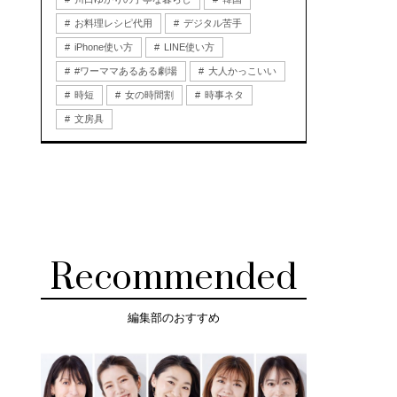
お料理レシピ代用
デジタル苦手
iPhone使い方
LINE使い方
#ワーママあるある劇場
大人かっこいい
時短
女の時間割
時事ネタ
文房具
Recommended
編集部のおすすめ