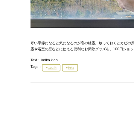
寒い季節になると気になるのが窓の結露。放っておくとカビの
露や浴室の壁などに使える便利なお掃除グッズを、100円ショ
Text：
keiko kido
Tags：
100均
時短