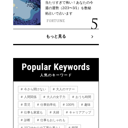
当たりすぎて怖い！あなたの今
週の運勢（2/23〜3/1）を数秘
術占いで占います
FORTUNE
もっと見る
人気のキーワード
今さら聞けない
大人のマナー
人間関係
大人の女子力
おうち時間
育児
仕事効率化
100均
趣味
仕事も家庭も
夫婦
キャリアアップ
診断
仕事もおしゃれも
川口ゆかりの丁寧な暮らし
韓国