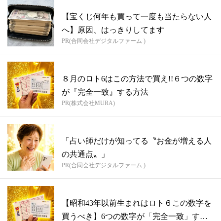
【宝くじ何年も買って一度も当たらない人
へ】原因、はっきりしてます
PR(合同会社デジタルファーム )
８月のロト6はこの方法で買え!!６つの数字
が『完全一致』する方法
PR(株式会社MURA)
「占い師だけが知ってる〝お金が増える人
の共通点〟」
PR(合同会社デジタルファーム )
【昭和43年以前生まれはロト６この数字を
買うべき】6つの数字が「完全一致」する