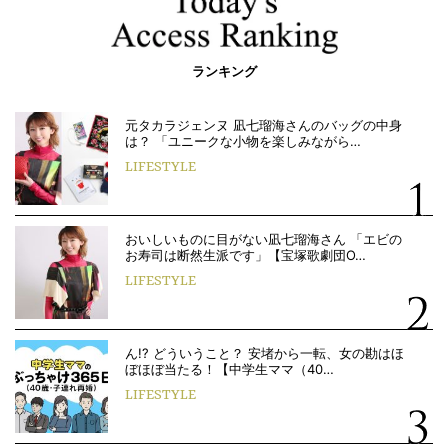
ランキング
元タカラジェンヌ 凪七瑠海さんのバッグの中身
は？ 「ユニークな小物を楽しみながら…
LIFESTYLE
おいしいものに目がない凪七瑠海さん 「エビの
お寿司は断然生派です」【宝塚歌劇団O…
LIFESTYLE
ん!? どういうこと？ 安堵から一転、女の勘はほ
ぼほぼ当たる！【中学生ママ（40…
LIFESTYLE