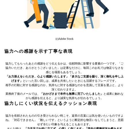
(c)Adobe Stock
協力への感謝を示す丁寧な表現
協力してもらったあとの感謝をどう伝えるかは、信頼関係に影響する要素の一つです。「ご
協力いただき、ありがとうございました」は定番なだけに、毎回このお礼では物足りなさを
感じる場面もあるでしょう。
「お力添えをいただき、心より感謝いたします」「多大なご支援を賜り、深く御礼を申し上
げます」
といった言い回しは、成果を共有したいときにも活躍するフレーズです。
相手の行動に対する感謝なのか、気持ちに対する感謝なのかを意識して言葉を選ぶと、より
深く伝わりますよ。
業務終了後のメールでは、
「おかげさまで本件も無事に完了いたしました」
と成果に触れな
がら感謝を伝えると、より誠実な気持ちが伝わるでしょう。
協力しにくい状況を伝えるクッション表現
協力を依頼されたものの引き受けられない時こそ、返答の言葉には気を使いたいものですよ
ね。「対応できません」「難しいです」というように断定的な物言いをしてしまうと、意図
せず冷たい印象を与えることもあります。
そんな時は、
「力不足でお役に立てず、心苦しく存じます」「現在の業務状況を鑑みます