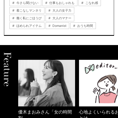
今さら聞けない
仕事もおしゃれも
こなれ感
着こなしマンネリ
大人の女子力
働く私にごほうび
大人のマナー
ほめられアイテム
Domanist
おうち時間
の時間
心地よくいられるおしゃれ
【ワーママのきれ