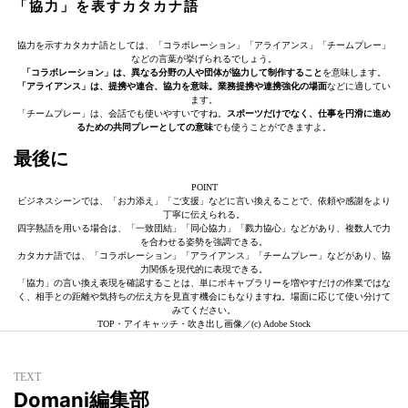
「協力」を表すカタカナ語
協力を示すカタカナ語としては、「コラボレーション」「アライアンス」「チームプレー」
などの言葉が挙げられるでしょう。
「コラボレーション」は、異なる分野の人や団体が協力して制作すること
を意味します。
「アライアンス」は、提携や連合、協力を意味。業務提携や連携強化の場面
などに適してい
ます。
「チームプレー」は、会話でも使いやすいですね。
スポーツだけでなく、仕事を円滑に進め
るための共同プレーとしての意味
でも使うことができますよ。
最後に
POINT
ビジネスシーンでは、「お力添え」「ご支援」などに言い換えることで、依頼や感謝をより
丁寧に伝えられる。
四字熟語を用いる場合は、「一致団結」「同心協力」「戮力協心」などがあり、複数人で力
を合わせる姿勢を強調できる。
カタカナ語では、「コラボレーション」「アライアンス」「チームプレー」などがあり、協
力関係を現代的に表現できる。
「協力」の言い換え表現を確認することは、単にボキャブラリーを増やすだけの作業ではな
く、相手との距離や気持ちの伝え方を見直す機会にもなりますね。場面に応じて使い分けて
みてください。
TOP・アイキャッチ・吹き出し画像／(c) Adobe Stock
TEXT
Domani編集部