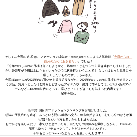
そして…今週の第1位は、ファッション編集者・editor_kaoさんによる人気連載「
今日からは、
自分のために服を着たい
」でした！
「今年のおしゃれの目標は何にしようかと、昨年のことをつらつら書き連ねてしまいました
が、2025年が予想以上にうまくいったので現状維持ということで！ もしくはもっと見る目を
厳しくしたいものです。」(kaoさん）
今回はkaoさんが2025年のお買い物を振り返りながら、2026年のおしゃれの目標を考えるとい
うお話。買おうとしたけど踏みとどまったアイテムや、絶対に増やしてはいけないあのアイ
テムなど…Domani世代にとって、学びとヒントがぎっしり詰まった内容です！
記事を読む
新年第1回目のファッションランキングをお届けしました。
怒涛の仕事始めを過ぎ、あっという間に3連休へ突入。年末年始よりも、むしろ今のほうが落
ち着けるという方も多いかもしれませんね。
おでかけを楽しんだり、家でひと息ついたり。自分なりのお休みを満喫しながら、Domaniの
記事もゆっくりチェックしていただけたらうれしいです。
今年もどうぞDomaniをよろしくお願いいたします！