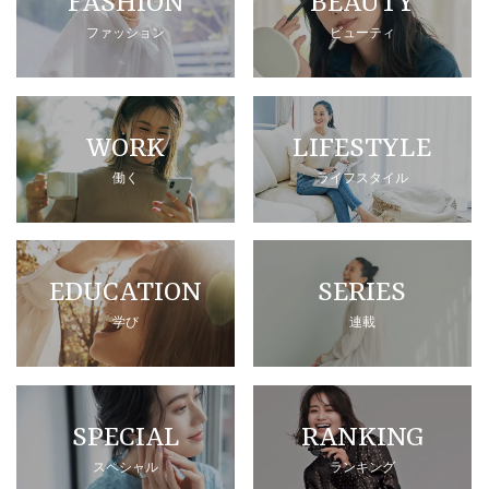
FASHION
BEAUTY
ファッション
ビューティ
WORK
LIFESTYLE
働く
ライフスタイル
EDUCATION
SERIES
学び
連載
SPECIAL
RANKING
スペシャル
ランキング