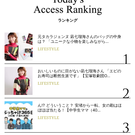
ランキング
元タカラジェンヌ 凪七瑠海さんのバッグの中身
は？ 「ユニークな小物を楽しみながら…
LIFESTYLE
おいしいものに目がない凪七瑠海さん 「エビの
お寿司は断然生派です」【宝塚歌劇団O…
LIFESTYLE
ん!? どういうこと？ 安堵から一転、女の勘はほ
ぼほぼ当たる！【中学生ママ（40…
LIFESTYLE