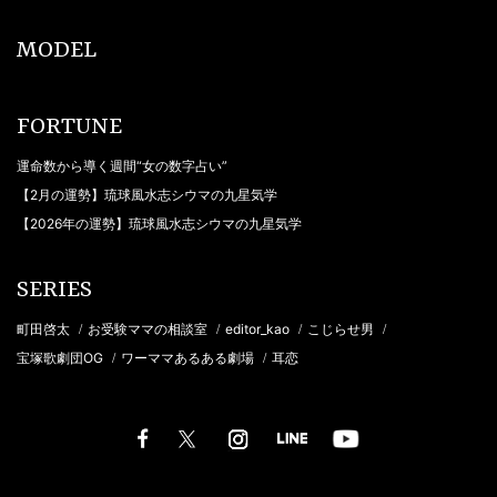
MODEL
FORTUNE
運命数から導く週間“女の数字占い”
【2月の運勢】琉球風水志シウマの九星気学
【2026年の運勢】琉球風水志シウマの九星気学
SERIES
町田啓太
お受験ママの相談室
editor_kao
こじらせ男
/
/
/
/
宝塚歌劇団OG
ワーママあるある劇場
耳恋
/
/