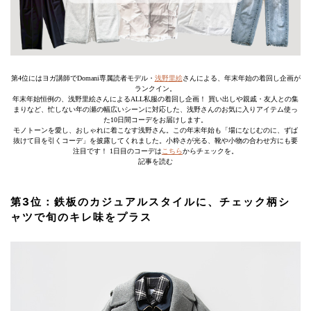
第4位にはヨガ講師でDomani専属読者モデル・
浅野里絵
さんによる、年末年始の着回し企画が
ランクイン。
年末年始恒例の、浅野里絵さんによるALL私服の着回し企画！ 買い出しや親戚・友人との集
まりなど、忙しない年の瀬の幅広いシーンに対応した、浅野さんのお気に入りアイテム使っ
た10日間コーデをお届けします。
モノトーンを愛し、おしゃれに着こなす浅野さん。この年末年始も「場になじむのに、ずば
抜けて目を引くコーデ」を披露してくれました。小粋さが光る、靴や小物の合わせ方にも要
注目です！ 1日目のコーデは
こちら
からチェックを。
記事を読む
第3位：鉄板のカジュアルスタイルに、チェック柄シ
ャツで旬のキレ味をプラス