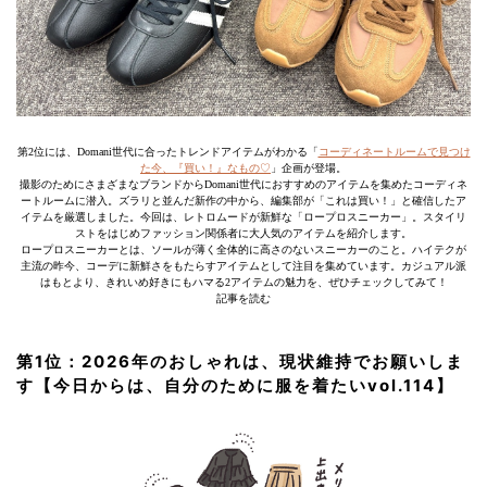
第2位には、Domani世代に合ったトレンドアイテムがわかる「
コーディネートルームで見つけ
た今、『買い！』なもの♡
」企画が登場。
撮影のためにさまざまなブランドからDomani世代におすすめのアイテムを集めたコーディネ
ートルームに潜入。ズラリと並んだ新作の中から、編集部が「これは買い！」と確信したア
イテムを厳選しました。今回は、レトロムードが新鮮な「ロープロスニーカー」。スタイリ
ストをはじめファッション関係者に大人気のアイテムを紹介します。
ロープロスニーカーとは、ソールが薄く全体的に高さのないスニーカーのこと。ハイテクが
主流の昨今、コーデに新鮮さをもたらすアイテムとして注目を集めています。カジュアル派
はもとより、きれいめ好きにもハマる2アイテムの魅力を、ぜひチェックしてみて！
記事を読む
第1位：2026年のおしゃれは、現状維持でお願いしま
す【今日からは、自分のために服を着たいvol.114】