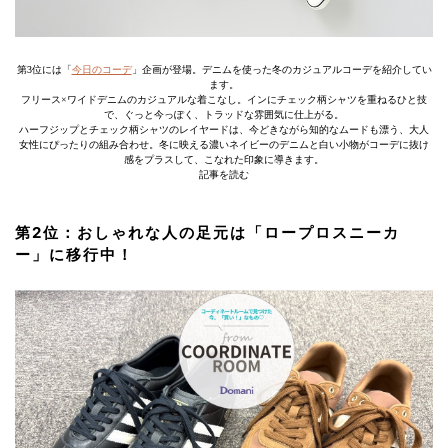
第3位には「
今日のコーデ
」企画が登場。デニムを使った冬のカジュアルコーデを紹介してい
ます。
フリース×ワイドデニムのカジュアルな着こなし。インにチェック柄シャツを重ねるひと技
で、ぐっと今っぽく、トラッドな雰囲気に仕上がる。
ハーフジップとチェック柄シャツのレイヤードは、今どきながら知的なムードも漂う、大人
女性にぴったりの組み合わせ。冬に映える濃いネイビーのデニムと白い小物がコーデに抜け
感をプラスして、こなれた印象に導きます。
記事を読む
第2位：おしゃれな人の足元は「ロープロスニーカ
ー」に移行中！