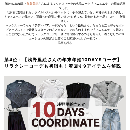
第5位には秘書・
飯島美穂
さんによるマックスマーラの名品コート「マニュエラ」の紹介記事
でした。
「流行に左右されないタイムレスなシルエットに、手を加えていない素材そのままの美しい
キャメルヘアの風合い。羽織った瞬間に“格の違い”を感じる、洗練された一品でした」（飯島
さん）
マックスマーラなら「テディベア」一択だった、という飯島さん。たまたま立ち寄ったポッ
プアップストアで素敵なスタッフの方と出会い、その方のすすめで「マニュエラ」を購入す
ることになったのだそう。ラグジュアリーさに惚れ惚れするのはもちろん、着こなしのバリ
エーションの豊富さに驚くこと間違いなしの一枚です。
記事を読む
第4位：【浅野里絵さんの年末年始10DAYSコーデ】
リラクシーコーデも初詣も！着回す9アイテムを解説