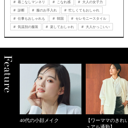
着こなしマンネリ
こなれ感
大人の女子力
診断
服のお手入れ
忙しくてもおしゃれ
仕事もおしゃれも
韓国
セレモニースタイル
気温別の服装
楽しておしゃれ
大人かっこいい
【ワーママのきれいめカジ
優木まおみさん「
ュアル通勤】
割。」