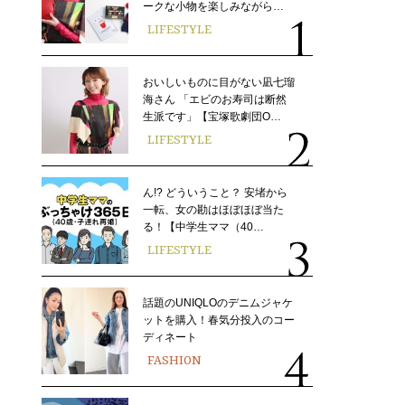
ークな小物を楽しみながら…
LIFESTYLE
おいしいものに目がない凪七瑠
海さん 「エビのお寿司は断然
生派です」【宝塚歌劇団O…
LIFESTYLE
ん!? どういうこと？ 安堵から
一転、女の勘はほぼほぼ当た
る！【中学生ママ（40…
LIFESTYLE
話題のUNIQLOのデニムジャケ
ットを購入！春気分投入のコー
ディネート
FASHION