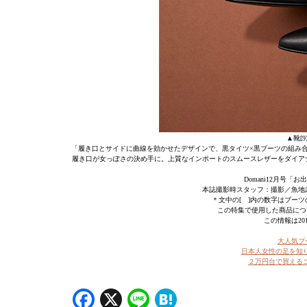
▲靴[9
「履き口とサイドに曲線を効かせたデザインで、黒タイツ×黒ブーツの組み
履き口が女っぽさの決め手に。上質なインポートのスムースレザーをダイアナ
Domani12月号
本誌撮影時スタッフ：撮影／魚地武
＊文中の[ ]内の数字はブーツ
この特集で使用した商品につ
この情報は20
大人気ブ
日本人女性の足を知
２万円台で買える
Facebook
X
Line
Hatena