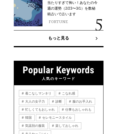
当たりすぎて怖い！あなたの今
週の運勢（2/23〜3/1）を数秘
術占いで占います
FORTUNE
もっと見る
人気のキーワード
着こなしマンネリ
こなれ感
大人の女子力
診断
服のお手入れ
忙しくてもおしゃれ
仕事もおしゃれも
韓国
セレモニースタイル
気温別の服装
楽しておしゃれ
大人かっこいい