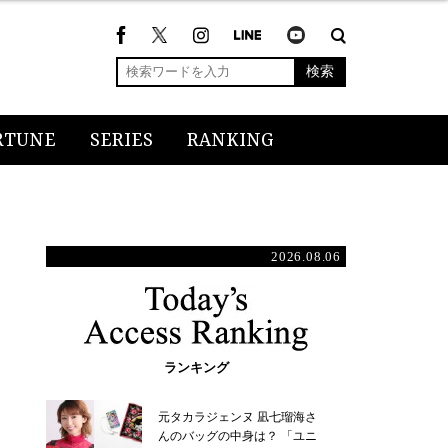
検索
RTUNE
SERIES
RANKING
2026.08.06
ランキング
元タカラジェンヌ 凪七瑠海さ
んのバッグの中身は？ 「ユニ