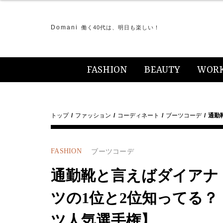
Domani
働く40代は、明日も楽しい！
FASHION
BEAUTY
WOR
トップ
ファッション
コーディネート
ブーツコーデ
通勤
FASHION
ブーツコーデ
通勤靴と言えばダイアナ！
ツの1位と2位知ってる？
ツ人気選手権】