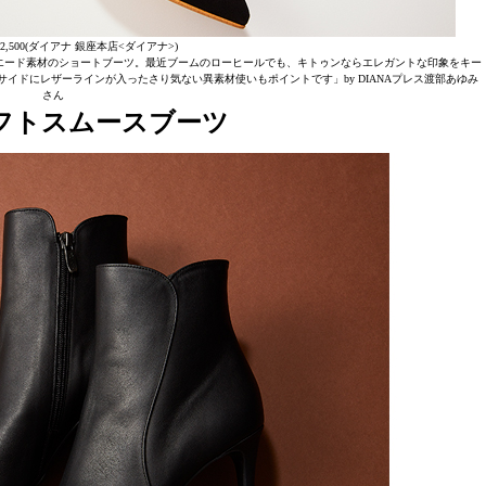
22,500(ダイアナ 銀座本店<ダイアナ>)
エード素材のショートブーツ。最近ブームのローヒールでも、キトゥンならエレガントな印象をキー
イドにレザーラインが入ったさり気ない異素材使いもポイントです」by DIANAプレス渡部あゆみ
さん
フトスムースブーツ