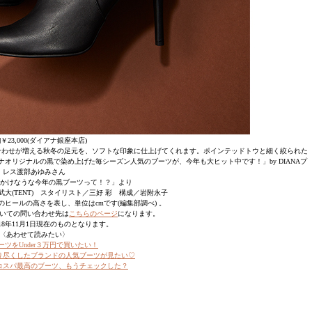
]￥23,000(ダイアナ銀座本店)
合わせが増える秋冬の足元を、ソフトな印象に仕上げてくれます。ポインテッドトウと細く絞られた
オリジナルの黒で染め上げた毎シーズン人気のブーツが、今年も大ヒット中です！」by DIANAプ
レス渡部あゆみさん
「お出かけなうな今年の黒ブーツって！？」より
大(TENT) スタイリスト／三好 彩 構成／岩附永子
のヒールの高さを表し、単位はcmです(編集部調べ) 。
いての問い合わせ先は
こちらのページ
になります。
18年11月1日現在のものとなります。
〈あわせて読みたい〉
ーツをUnder３万円で買いたい！
り尽くしたブランドの人気ブーツが見たい♡
コスパ最高のブーツ、もうチェックした？