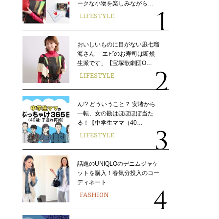
ークな小物を楽しみながら…
LIFESTYLE
おいしいものに目がない凪七瑠
海さん 「エビのお寿司は断然
生派です」【宝塚歌劇団O…
LIFESTYLE
ん!? どういうこと？ 安堵から
一転、女の勘はほぼほぼ当た
る！【中学生ママ（40…
LIFESTYLE
話題のUNIQLOのデニムジャケ
ットを購入！春気分投入のコー
ディネート
FASHION