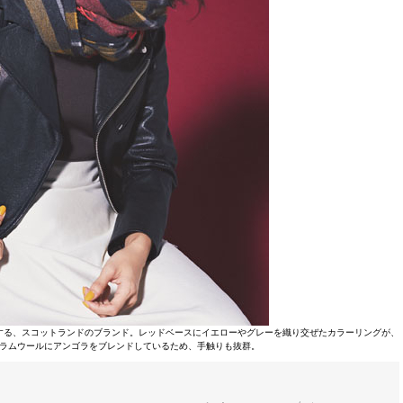
用する、スコットランドのブランド。レッドベースにイエローやグレーを織り交ぜたカラーリングが、
ラムウールにアンゴラをブレンドしているため、手触りも抜群。