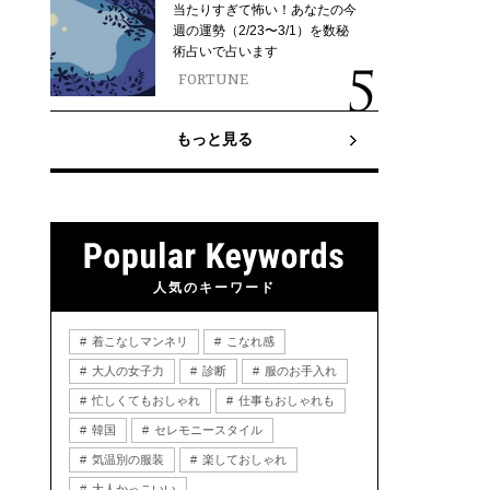
当たりすぎて怖い！あなたの今
週の運勢（2/23〜3/1）を数秘
術占いで占います
FORTUNE
もっと見る
人気のキーワード
着こなしマンネリ
こなれ感
大人の女子力
診断
服のお手入れ
忙しくてもおしゃれ
仕事もおしゃれも
韓国
セレモニースタイル
気温別の服装
楽しておしゃれ
大人かっこいい