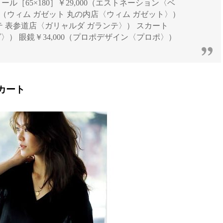
] ストール［65×180］￥29,000（エストネーション〈ベ
000（ウィム ガゼット 丸の内店〈ウィム ガゼット〉）
ンテ 表参道店〈ガリャルダ ガランテ〉） スカート
ヴ〉） 眼鏡￥34,000（プロポデザイン〈プロポ〉）
カート