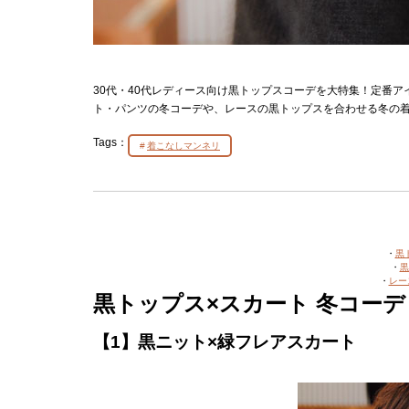
30代・40代レディース向け黒トップスコーデを大特集！定番
ト・パンツの冬コーデや、レースの黒トップスを合わせる冬の
Tags：
着こなしマンネリ
・
黒
・
黒
・
レー
黒トップス×スカート 冬コーデ
【1】黒ニット×緑フレアスカート