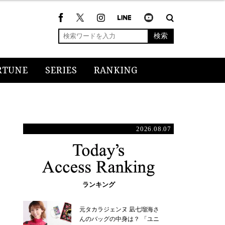
検索
RTUNE
SERIES
RANKING
2026.08.07
ランキング
元タカラジェンヌ 凪七瑠海さ
んのバッグの中身は？ 「ユニ