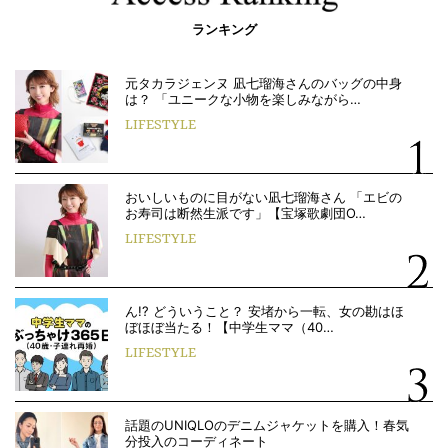
ランキング
元タカラジェンヌ 凪七瑠海さんのバッグの中身
は？ 「ユニークな小物を楽しみながら…
LIFESTYLE
おいしいものに目がない凪七瑠海さん 「エビの
お寿司は断然生派です」【宝塚歌劇団O…
LIFESTYLE
ん!? どういうこと？ 安堵から一転、女の勘はほ
ぼほぼ当たる！【中学生ママ（40…
LIFESTYLE
話題のUNIQLOのデニムジャケットを購入！春気
分投入のコーディネート