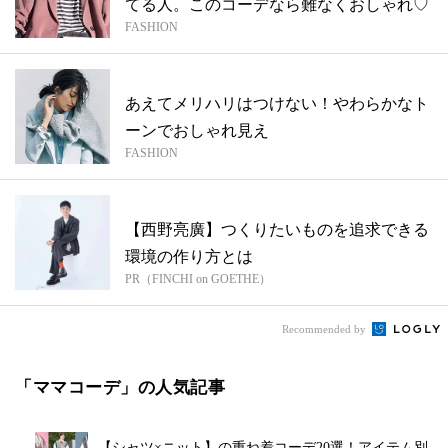
てる人。このコーデなら難なくおしゃれ♡
FASHION
あえてメリハリはつけない！やわらかなト
ーンでおしゃれ見え
FASHION
【西野亮廣】つくりたいものを追求できる
環境の作り方とは
PR（FINCHI on GOETHE）
Recommended by
「ママコーデ」の人気記事
【シャツ×ニット】の重ね着コーデ20選！アイテム別