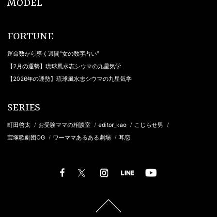
MODEL
FORTUNE
運命数から導く週間“女の数字占い”
【2月の運勢】琉球風水志シウマの九星気学
【2026年の運勢】琉球風水志シウマの九星気学
SERIES
町田啓太
お受験ママの相談室
editor_kao
こじらせ男
/
/
/
/
宝塚歌劇団OG
ワーママあるある劇場
耳恋
/
/