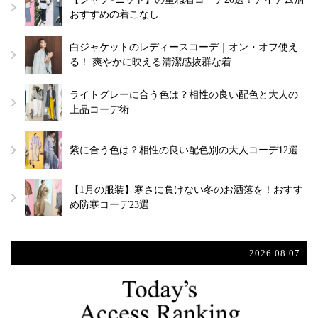
おすすめの着こなし
白ジャケットのレディースコーデ｜オン・オフ使え
る！ 爽やかに映える清潔感抜群な着…
ライトグレーに合う色は？相性の良い配色と大人の
上品コーデ術
紫に合う色は？相性の良い配色別の大人コーデ12選
【1月の服装】寒さに負けない冬のお洒落を！おすす
め防寒コーデ23選
2026.08.07