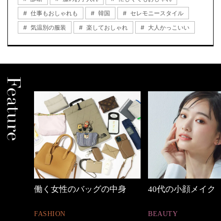
仕事もおしゃれも
韓国
セレモニースタイル
気温別の服装
楽しておしゃれ
大人かっこいい
めカジ
働く女性のバッグの中身
40代の小顔メイク
FASHION
BEAUTY