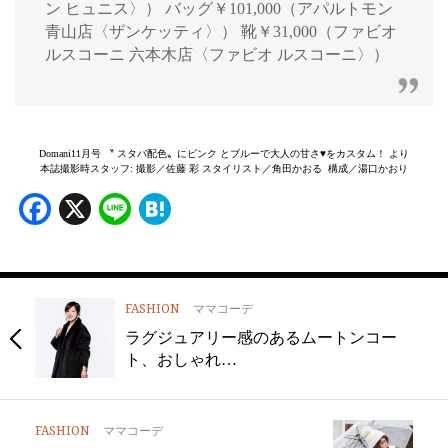
ン ヒュニス〉） バッグ￥101,000（アパルトモン
青山店〈ザンケッティ〉） 靴￥31,000（ファビオ
ルスコーニ 六本木店〈ファビオ ルスコーニ〉）
Domani11月号 〝 スタバ配色〟にピンク とブルーで大人の甘さ♥をカスタム！ より
本誌撮影時スタッフ: 撮影／佐藤 彩 スタイリスト／角田かおる 構成／湯口かおり
Facebook
X
Line
Hatena
FASHION
ママコーデ
ラグジュアリー感のあるムートンコー
ト、おしゃれ…
FASHION
ママコーデ