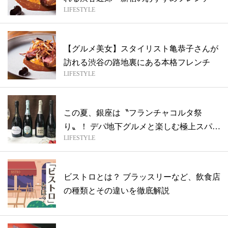
LIFESTYLE
【グルメ美女】スタイリスト亀恭子さんが
訪れる渋谷の路地裏にある本格フレンチ
LIFESTYLE
この夏、銀座は〝フランチャコルタ祭
り〟！ デパ地下グルメと楽しむ極上スパー
LIFESTYLE
クリン...
ビストロとは？ ブラッスリーなど、飲食店
の種類とその違いを徹底解説