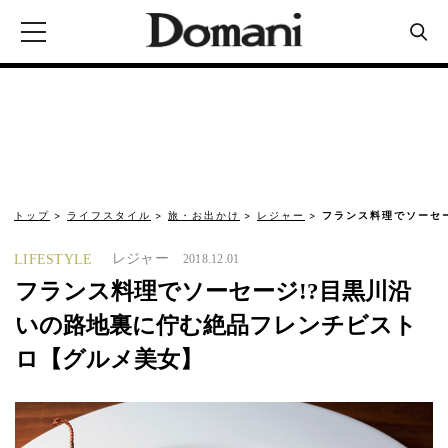
トップ
ライフスタイル
旅・お出かけ
レジャー
フランス料理でソーセ
レジャー
LIFESTYLE
2018.12.01
フランス料理でソーセージ!?目黒川沿
いの路地裏に佇む絶品フレンチビスト
ロ【グルメ美女】