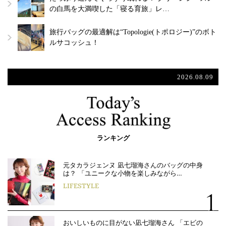
の白馬を大満喫した「寝る育旅」レ…
旅行バッグの最適解は“Topologie(トポロジー)”のボト
ルサコッシュ！
2026.08.09
ランキング
元タカラジェンヌ 凪七瑠海さんのバッグの中身
は？ 「ユニークな小物を楽しみながら…
LIFESTYLE
おいしいものに目がない凪七瑠海さん 「エビの