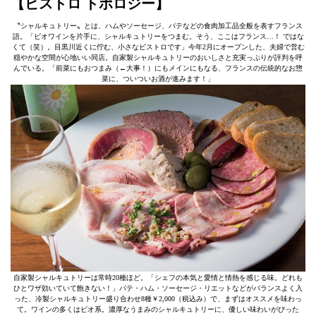
【ビストロ トポロジー】
〝シャルキュトリー〟とは、ハムやソーセージ、パテなどの食肉加工品全般を表すフランス
語。「ビオワインを片手に、シャルキュトリーをつまむ。そう、ここはフランス…！ ではな
くて（笑）。目黒川近くに佇む、小さなビストロです」今年2月にオープンした、夫婦で営む
穏やかな空間が心地いい同店。自家製シャルキュトリーのおいしさと充実っぷりが評判を呼
んでいる。「前菜にもおつまみ（←大事！）にもメインにもなる、フランスの伝統的なお惣
菜に、ついついお酒が進みます！」
自家製シャルキュトリーは常時20種ほど。「シェフの本気と愛情と情熱を感じる味。どれも
ひとワザ効いていて飽きない！」パテ・ハム・ソーセージ・リエットなどがバランスよく入
った、冷製シャルキュトリー盛り合わせ8種￥2,000（税込み）で、まずはオススメを味わっ
て。ワインの多くはビオ系。濃厚なうまみのシャルキュトリーに、優しい味わいがぴった