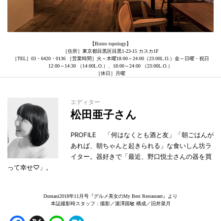
【Bistro topology】
［住所］東京都目黒区目黒1-23-15 カスカ1F
［TEL］03・6420・0136 ［営業時間］火～木曜18:00～24:00（23:00L.O.）金～日曜・祝日
12:00～14:30 （14:00L.O.）、18:00～24:00 （23:00L.O.）
［休日］月曜
エディター
松田亜子さん
PROFILE 「何はなくとも酒と友」「朝ごはんが
あれば、朝ちゃんと起きられる」な食いしん坊ラ
イター。器好きで「最近、野口悦士さんの器を買
って幸せ♡」。
Domani2018年11月号『グルメ美女のMy Best Restaurant』より
本誌撮影時スタッフ：撮影／瀧澤国敏 構成／旧井菜月