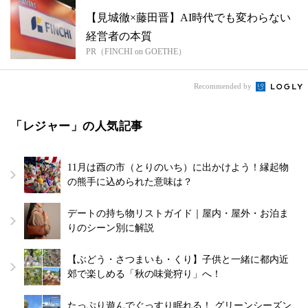
【見城徹×藤田晋】AI時代でも変わらない
経営者の本質
PR（FINCHI on GOETHE）
Recommended by
「レジャー」の人気記事
11月は酉の市（とりのいち）に出かけよう！縁起物
の熊手に込められた意味は？
デートの持ち物リストガイド｜屋内・屋外・お泊ま
りのシーン別に解説
【ぶどう・さつまいも・くり】子供と一緒に都内近
郊で楽しめる「秋の味覚狩り」へ！
たっぷり遊んでぐっすり眠れる！ グリーンシーズン