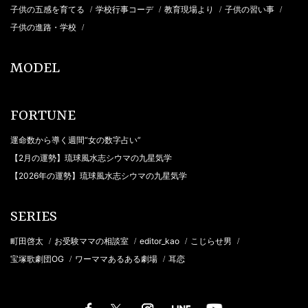
子供の五感を育てる
学校行事コーデ
教育現場より
子供の習い事
/
/
/
/
子供の進路・学校
/
MODEL
FORTUNE
運命数から導く週間“女の数字占い”
【2月の運勢】琉球風水志シウマの九星気学
【2026年の運勢】琉球風水志シウマの九星気学
SERIES
町田啓太
お受験ママの相談室
editor_kao
こじらせ男
/
/
/
/
宝塚歌劇団OG
ワーママあるある劇場
耳恋
/
/