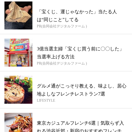
「宝くじ、運じゃなかった」当たる人
は“同じこと”してる
PR(合同会社デジタルファーム )
3億当選主婦「宝くじ買う前に〇〇した」
当選率上げる方法
PR(合同会社デジタルファーム )
グルメ通がこっそり教える、味よし、居心
地よしなフレンチレストラン7選
LIFESTYLE
東京カジュアルフレンチ6選｜気取らず入
れる渋谷近郊・新宿のおすすめフレンチ