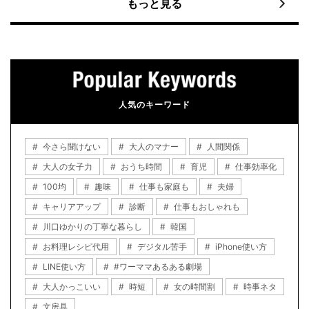
もっと見る
人気のキーワード
今さら聞けない
大人のマナー
人間関係
大人の女子力
おうち時間
育児
仕事効率化
100均
趣味
仕事も家庭も
夫婦
キャリアアップ
診断
仕事もおしゃれも
川口ゆかりの丁寧な暮らし
韓国
お料理レシピ代用
デジタル苦手
iPhone使い方
LINE使い方
#ワーママあるある劇場
大人かっこいい
時短
女の時間割
時事ネタ
文房具