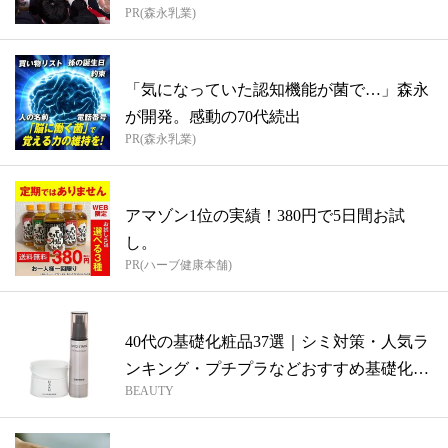
PR(森永乳業)
「気になっていた認知機能が菌で…」森永
が開発。感動の70代続出
PR(森永乳業)
アマゾン1位の実績！380円で5日間お試
し。
PR(ハーブ健康本舗)
40代の基礎化粧品37選｜シミ対策・人気ラ
ンキング・プチプラなどおすすめ基礎化
BEAUTY
粧...