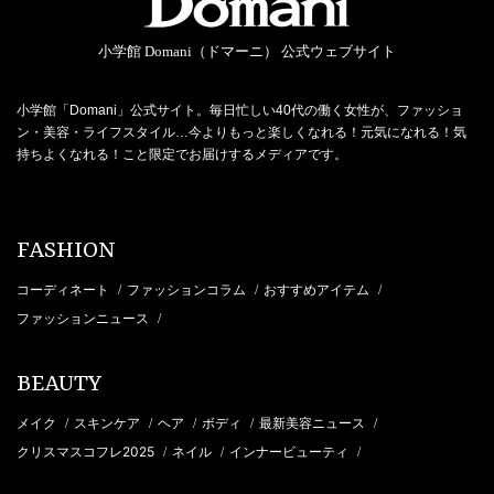
小学館 Domani（ドマーニ） 公式ウェブサイト
小学館「Domani」公式サイト。毎日忙しい40代の働く女性が、ファッショ
ン・美容・ライフスタイル…今よりもっと楽しくなれる！元気になれる！気
持ちよくなれる！こと限定でお届けするメディアです。
FASHION
コーディネート
ファッションコラム
おすすめアイテム
/
/
/
ファッションニュース
/
BEAUTY
メイク
スキンケア
ヘア
ボディ
最新美容ニュース
/
/
/
/
/
クリスマスコフレ2025
ネイル
インナービューティ
/
/
/