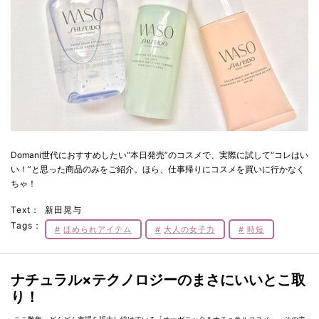
Domani世代におすすめしたい“本日発売”のコスメで、実際に試して“コレはい
い！”と思った商品のみをご紹介。ほら、仕事帰りにコスメを買いに行かなく
ちゃ！
Text：
新田晃与
Tags：
ほめられアイテム
大人の女子力
時短
ナチュラル×テクノロジーのまさにいいとこ取
り！