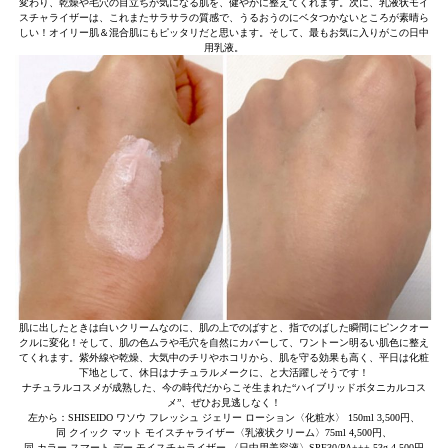
変わり、乾燥や毛穴の目立ちが気になる肌を、健やかに整えてくれます。次に、乳液状モイ
スチャライザーは、これまたサラサラの質感で、うるおうのにベタつかないところが素晴ら
しい！オイリー肌＆混合肌にもピッタリだと思います。そして、最もお気に入りがこの日中
用乳液。
肌に出したときは白いクリームなのに、肌の上でのばすと、指でのばした瞬間にピンクオー
クルに変化！そして、肌の色ムラや毛穴を自然にカバーして、ワントーン明るい肌色に整え
てくれます。紫外線や乾燥、大気中のチリやホコリから、肌を守る効果も高く、平日は化粧
下地として、休日はナチュラルメークに、と大活躍しそうです！
ナチュラルコスメが成熟した、今の時代だからこそ生まれた“ハイブリッドボタニカルコス
メ”、ぜひお見逃しなく！
左から：SHISEIDO ワソウ フレッシュ ジェリー ローション〈化粧水〉 150ml 3,500円、
同 クイック マット モイスチャライザー〈乳液状クリーム〉75ml 4,500円、
同 カラー スマート デー モイスチャライザー 〈日中用美容液〉SPF30/PA+++ 53g 4,500円