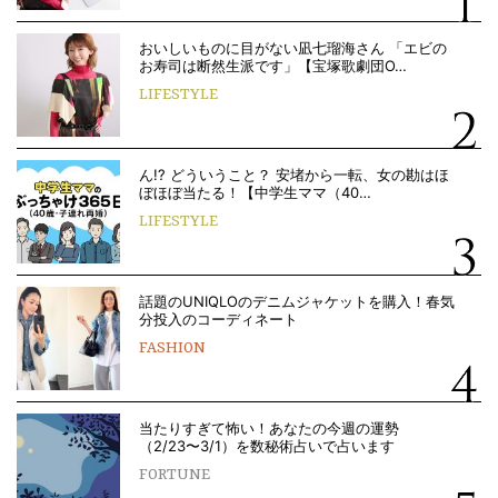
おいしいものに目がない凪七瑠海さん 「エビの
お寿司は断然生派です」【宝塚歌劇団O…
LIFESTYLE
ん!? どういうこと？ 安堵から一転、女の勘はほ
ぼほぼ当たる！【中学生ママ（40…
LIFESTYLE
話題のUNIQLOのデニムジャケットを購入！春気
分投入のコーディネート
FASHION
当たりすぎて怖い！あなたの今週の運勢
（2/23〜3/1）を数秘術占いで占います
FORTUNE