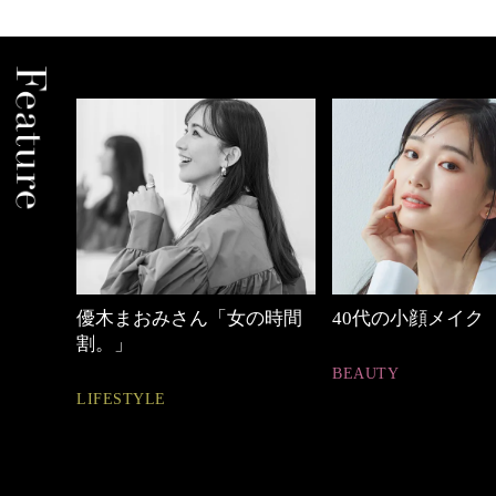
さん「女の時間
40代の小顔メイク
働く女性
BEAUTY
FASHION