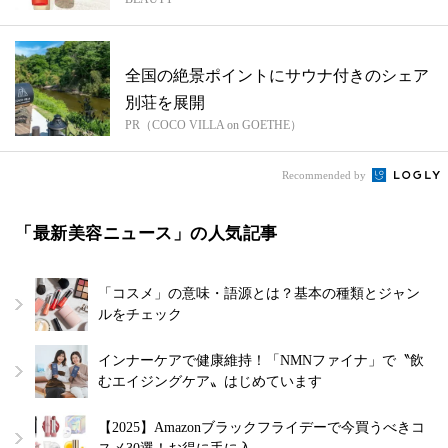
紹介
全国の絶景ポイントにサウナ付きのシェア
別荘を展開
PR（COCO VILLA on GOETHE）
Recommended by
「最新美容ニュース」の人気記事
「コスメ」の意味・語源とは？基本の種類とジャン
ルをチェック
インナーケアで健康維持！「NMNファイナ」で〝飲
むエイジングケア〟はじめています
【2025】Amazonブラックフライデーで今買うべきコ