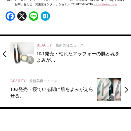
お問い合わせ 資生堂インターナショナル TEL0120-81-4710
www.shiseido.co.jp
Facebook
X
Line
Hatena
BEAUTY
最新美容ニュース
10/1発売・枯れたアラフォーの肌と魂を
よみが…
BEAUTY
最新美容ニュース
10/2発売・寝ている間に肌をよみがえら
せる、…