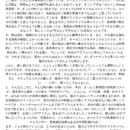
ここ数年、どんどん市場を拡大し続けている「オーガニック＆ナチュラルコスメ」。その売
上げ額は、年間およそ1,200億円を超えるといわれています。すごいですね！わたくしDomani
美容班・N、ざっと10年ぐらい前までは、とにかく“I LOVE ケミカルコスメ！”でした。エイ
ジングと毎日戦い続ける日々、化粧品はすぐ効果が実感できてなんぼ！と思っていたので、
ガツンと即効！効果をもたらしてくれる、最新テクノロジーが搭載されたケミカルコスメこ
そが正義！と信じておりました。思えばそのころのナチュラル系コスメって、低刺激で肌を
包み込んでくれるような優しさはあっても、肌悩みが改善されるようなパワフルさが感じら
れなくて、私にとっては“可もなく不可もなく”な存在だったんです。
が、時は流れ、植物がもつさまざまな力がどんどん解明されていき、また、その成分を抽出
する技術が格段に上がったせいか、ここにきて、オーガニック＆ナチュラルコスメが、すっ
かりパワーアップ！した印象です。肌の悩みに集中的に働きかけるケミカルコスメとは対照
的に、ナチュラル系コスメは、肌本来がもつ、再生力や免疫力を高め、内側からじょじょに
肌を美しく輝かせてくれる感じ、でしょうか。自分がアラフォーに突入してからというも
の、それまで以上に、肌をいたわらねばという気持ちから、少しずつナチュラル系コスメの
魅力がわかってきたような気がします。
しかし、使い続けるうちに、じょじょに肌が美しく元気になっていく＝とても素晴らしいこ
となのですが、すみません、わたくしN、とにかくせっかちでして…。できることなら、なる
早でスキンケア効果を実感したい！のです。そんなわけで、ケミカルコスメの集中力・即効
力と、ナチュラルコスメの優しさ・根本ケアの、両方のいいとこ取りができたらいいの
に･･･。と日々、悶々としておりました。
と、そんなところに、そんな私の願いが届いたのか、本日、まったく新発想の自然派コスメ
が、資生堂から誕生！その名も『WASO(ワソウ)』。にんじん、ビワの葉、豆腐、白キクラ
ゲ、はちみつの5つの自然の素材に着目しながら、肌のうるおいバランスを整えるための、資
生堂独自のテクノロジーで、毛穴の目立ちや乾燥などの肌トラブルが起きない肌に導くシリ
ーズです。クレンザーからクリームまで全7アイテムがそろい、自分の肌に合うものを組み合
わせて使えるところも◎。しかもパッケージがとってもおしゃれ！わたくしN、美容エディタ
ーの特権で、お先にこの7アイテム、使わせていただきました！その中から、個人的にガチで
気に入ってしまったのが、写真左から、ジェル状ローション、オイルフリーの乳液状モイス
チャライザー、肌色補正効果もある日中用乳液の3点！
まず、ジェル状ローションは、とろみのあるジェルが、肌の上でサラサラのテクスチャーに