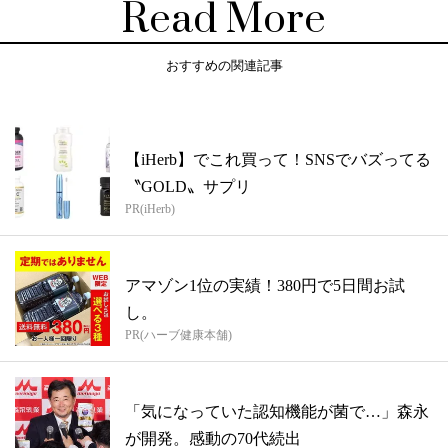
Read More
おすすめの関連記事
【iHerb】でこれ買って！SNSでバズってる
〝GOLD〟サプリ
PR(iHerb)
アマゾン1位の実績！380円で5日間お試
し。
PR(ハーブ健康本舗)
「気になっていた認知機能が菌で…」森永
が開発。感動の70代続出