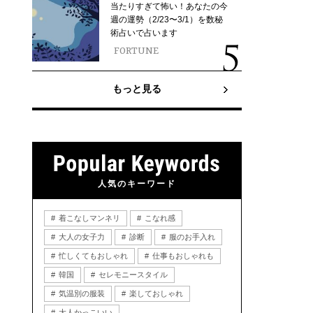
当たりすぎて怖い！あなたの今
週の運勢（2/23〜3/1）を数秘
術占いで占います
FORTUNE
もっと見る
人気のキーワード
着こなしマンネリ
こなれ感
大人の女子力
診断
服のお手入れ
忙しくてもおしゃれ
仕事もおしゃれも
韓国
セレモニースタイル
気温別の服装
楽しておしゃれ
大人かっこいい