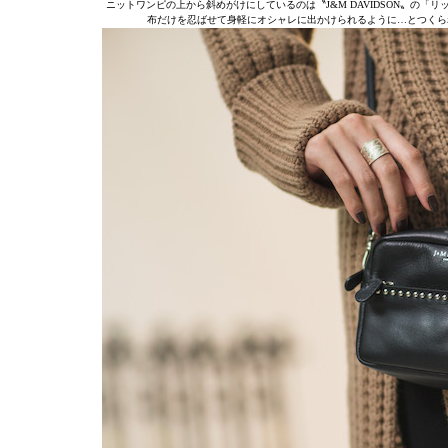
ニットワンピの上から斜めがけにしているのは〝J&M DAVIDSON〟の「
布だけを忍ばせて身軽にオシャレに出かけられるように…とつくられたミ