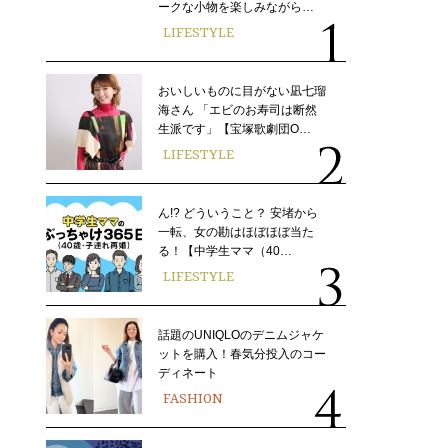
ークな小物を楽しみながら…
LIFESTYLE
おいしいものに目がない凪七瑠
海さん 「エビのお寿司は断然
生派です」【宝塚歌劇団O…
LIFESTYLE
ん!? どういうこと？ 安堵から
一転、女の勘はほぼほぼ当た
る！【中学生ママ（40…
LIFESTYLE
話題のUNIQLOのデニムジャケ
ットを購入！春気分投入のコー
ディネート
FASHION