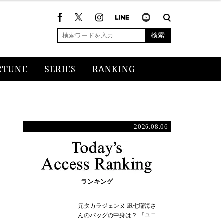
検索
RTUNE
SERIES
RANKING
2026.08.06
ランキング
元タカラジェンヌ 凪七瑠海さ
んのバッグの中身は？ 「ユニ