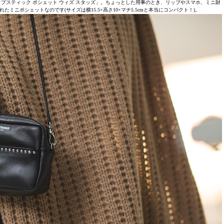
リップスティック ポシェット ウィズ スタッズ」。ちょっとした用事のとき、リップやスマホ、ミニ財
ニポシェットなのです(サイズは横15.5×高さ10×マチ5.5cmと本当にコンパクト！)。