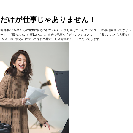
るだけが仕事じゃありません！
いる望月芹名(いち早くその魅力に目をつけてパパラッチし続けていたエディターUの眼は間違ってなかっ
ター」。〝撮られる〟仕事以外にも、自分で記事を〝ディレクションして〟〝書く〟ことも大事な仕
、カメラの〝後ろ〟に立って撮影の指示出しや写真のチェックだってします。