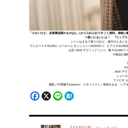
「小さいけど、必要最低限のものはしっかり入れられてすごく便利。身軽に
ー使いにもいいよ！ 〝リップス
シーンはまるで違うけれど、旅行のときにも
ワンピース￥38,000(ショールーム セッション<ADAWAS>) ピアス￥40,000(H.P
山店<J&M デヴィッドソン>) 靴￥34,000
※商品の価
ア
H.
J&M デヴ
ショールー
ファビオ ルス
撮影／中田陽子(maettico) スタイリスト／角田かおる ヘア
Facebook
X
Line
Hatena
FASHION
おしゃれプロ