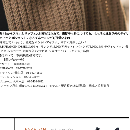
動けるからスマホとリップとお財布だけ入れて、撮影中も身につけてる。もちろん撮影以外のデイリ
ティック ポシェット〟なんてネーミングも可愛いよね」
活躍してくれそう。素敵なオシャレアイテム、今すぐ真似したい！
.FRANCE<IOSSELLIANI>) リング￥15,000(アガット) バッグ￥75,000(J&M デヴィッドソン 青
(ファビオ ルスコーニ 六本木店<ファビオ ルスコーニ>) レギンス／私物
格はすべて、本体(税抜)価格です。
【問い合わせ先】
ガット 0800-300-3314
P.FRANCE 03-5778-2022
ィッドソン 青山店 03-6427-1810
ム セッション 03-5464-9975
コーニ 六本木店 03-3408-8682
＆メーク／秋山 瞳(PEACE MONKEY) モデル／望月芹名(本誌専属) 構成／旧井菜月
FASHION
おしゃれプロ