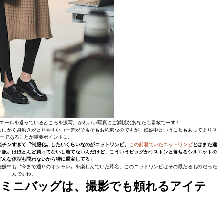
エールを送っているところを激写。かわいい写真にご満悦なあなたも素敵でーす！
とにかく身動きがとりやすいコーデがそもそもお約束なのですが、妊娠中ということもあってよりス
ーであることが重要ポイントに。
楽チンすぎて〝制服化〟したいくらいなのがニットワンピ。
この前着ていたニットワンピ
とはまた違
ィ服〟はほとんど買ってないし着てないんだけど、こういうビッグかつストンと落ちるシルエットの
どんな体型も問わないから特に重宝してる」
妊娠中も〝今まで通りのオシャレ〟を楽しんでいた芹名。このニットワンピはその最たるものだった
んですね。
るミニバッグは、撮影でも頼れるアイテ