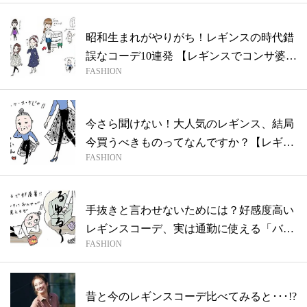
昭和生まれがやりがち！レギンスの時代錯
誤なコーデ10連発 【レギンスでコンサ婆
FASHION
さ...
今さら聞けない！大人気のレギンス、結局
今買うべきものってなんですか？【レギン
FASHION
スで...
手抜きと言わせないためには？好感度高い
レギンスコーデ、実は通勤に使える「バッ
FASHION
グ」...
昔と今のレギンスコーデ比べてみると･･･!?