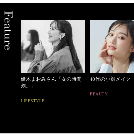
中身
優木まおみさん「女の時間
40代の小顔メイク
割。」
BEAUTY
LIFESTYLE