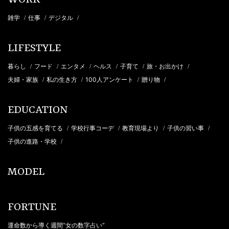
WORK
雑学
仕事
デジタル
/
/
/
LIFESTYLE
暮らし
フード
エンタメ
ヘルス
子育て
旅・お出かけ
/
/
/
/
/
/
夫婦・家族
私の生き方
100人アンケート
贈り物
/
/
/
/
EDUCATION
子供の五感を育てる
学校行事コーデ
教育現場より
子供の習い事
/
/
/
/
子供の進路・学校
/
MODEL
FORTUNE
運命数から導く週間“女の数字占い”