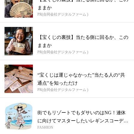
ままか
PR(合同会社デジタルファーム )
【宝くじの裏技】当たる側に回るか、この
ままか
PR(合同会社デジタルファーム )
“宝くじは運じゃなかった”当たる人の“共
通点”を知っただけ
PR(合同会社デジタルファーム )
街でもリゾートでもダサいのはNG！連休
に向けてマスターしたいレギンスコーデ
FASHION
♡【レ...