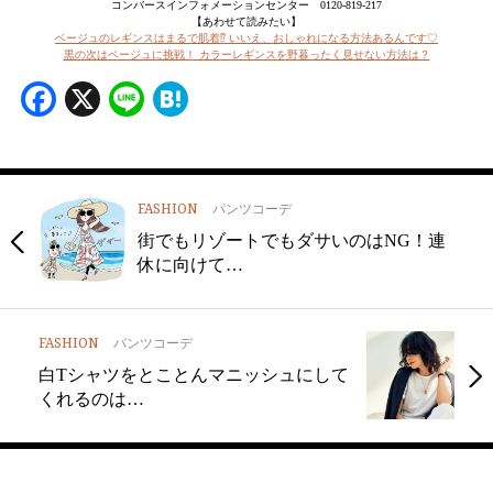
コンバースインフォメーションセンター 0120-819-217
【あわせて読みたい】
ベージュのレギンスはまるで肌着⁉ いいえ、おしゃれになる方法あるんです♡
黒の次はベージュに挑戦！ カラーレギンスを野暮ったく見せない方法は？
Facebook
X
Line
Hatena
FASHION
パンツコーデ
街でもリゾートでもダサいのはNG！連
休に向けて…
FASHION
パンツコーデ
白Tシャツをとことんマニッシュにして
くれるのは…