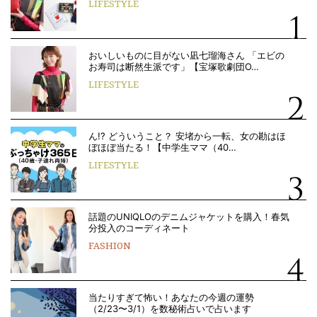
LIFESTYLE
おいしいものに目がない凪七瑠海さん 「エビの
お寿司は断然生派です」【宝塚歌劇団O…
LIFESTYLE
ん!? どういうこと？ 安堵から一転、女の勘はほ
ぼほぼ当たる！【中学生ママ（40…
LIFESTYLE
話題のUNIQLOのデニムジャケットを購入！春気
分投入のコーディネート
FASHION
当たりすぎて怖い！あなたの今週の運勢
（2/23〜3/1）を数秘術占いで占います