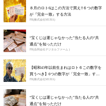
８月のロト6はこの方法で買え!!６つの数字
が『完全一致』する方法
PR(株式会社MURA)
“宝くじは運じゃなかった”当たる人の“共
通点”を知っただけ
PR(合同会社デジタルファーム )
【昭和43年以前生まれはロト６この数字を
買うべき】6つの数字が「完全一致」する
PR(株式会社MURA)
方...
“宝くじは運じゃなかった”当たる人の“共
通点”を知っただけ