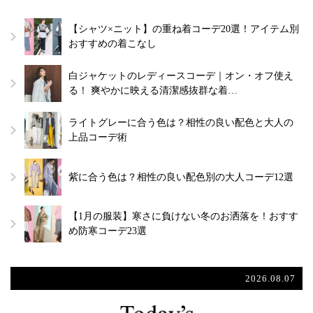
【シャツ×ニット】の重ね着コーデ20選！アイテム別
おすすめの着こなし
白ジャケットのレディースコーデ｜オン・オフ使え
る！ 爽やかに映える清潔感抜群な着…
ライトグレーに合う色は？相性の良い配色と大人の
上品コーデ術
紫に合う色は？相性の良い配色別の大人コーデ12選
【1月の服装】寒さに負けない冬のお洒落を！おすす
め防寒コーデ23選
2026.08.07