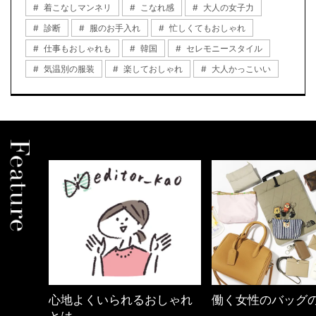
着こなしマンネリ
こなれ感
大人の女子力
診断
服のお手入れ
忙しくてもおしゃれ
仕事もおしゃれも
韓国
セレモニースタイル
気温別の服装
楽しておしゃれ
大人かっこいい
しゃれ
働く女性のバッグの中身
40代の小顔メイク