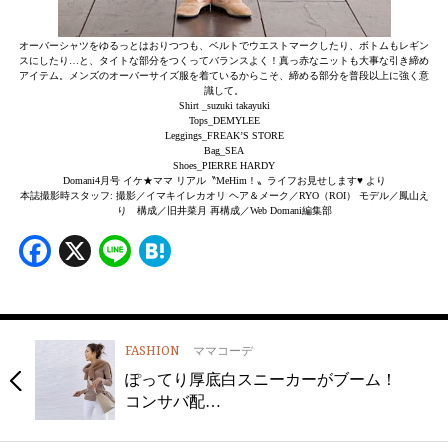
オーバーシャツをゆるっとはおりつつも、ベルトでウエストマークしたり、ボトムもレギン
スにしたり…と、タイトな部分をつくってバランスよく！真っ赤なニットも大事な引き締め
アイテム。メンズのオーバーサイズ服を着ているからこそ、締める部分を普段以上に強く意
識して。
Shirt _suzuki takayuki
Tops_DEMYLEE
Leggings_FREAK’S STORE
Bag_SEA
Shoes_PIERRE HARDY
Domani4月号 イケ★ママ リアル〝MeHim！〟ライフお見せします♥ より
本誌撮影時スタッフ: 撮影／イマキイレカオリ ヘア＆メーク／RYO（ROI） モデル／鳳山え
り 構成／旧井菜月 再構成／Web Domani編集部
Facebook
X
Line
Hatena
FASHION
ママコーデ
ぽってり厚底白スニーカーがブーム！
コンサバ配…