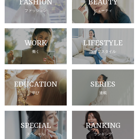
FASHION
BEAUTY
ファッション
ビューティ
WORK
LIFESTYLE
働く
ライフスタイル
EDUCATION
SERIES
学び
連載
SPECIAL
RANKING
スペシャル
ランキング