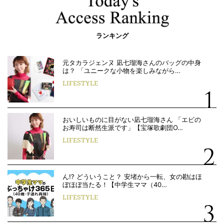
ランキング
元タカラジェンヌ 凪七瑠海さんのバッグの中身
は？ 「ユニークな小物を楽しみながら…
LIFESTYLE
おいしいものに目がない凪七瑠海さん 「エビの
お寿司は断然生派です」【宝塚歌劇団O…
LIFESTYLE
ん!? どういうこと？ 安堵から一転、女の勘はほ
ぼほぼ当たる！【中学生ママ（40…
LIFESTYLE