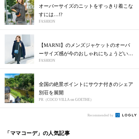
オーバーサイズのニットをすっきり着こな
すには…!?
FASHION
【MARNI】のメンズジャケットのオーバ
ーサイズ感が今のおしゃれにちょうどい
FASHION
い！
全国の絶景ポイントにサウナ付きのシェア
別荘を展開
PR（COCO VILLA on GOETHE）
Recommended by
「ママコーデ」の人気記事