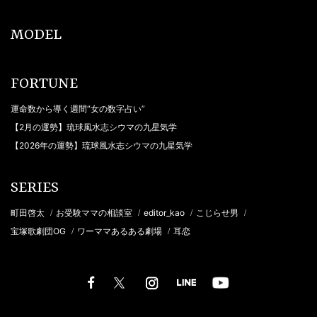
MODEL
FORTUNE
運命数から導く週間“女の数字占い”
【2月の運勢】琉球風水志シウマの九星気学
【2026年の運勢】琉球風水志シウマの九星気学
SERIES
町田啓太
お受験ママの相談室
editor_kao
こじらせ男
/
/
/
/
宝塚歌劇団OG
ワーママあるある劇場
耳恋
/
/