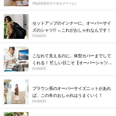
PR(合同会社デジタルファーム )
セットアップのインナーに、オーバーサイ
ズのシャツ!? ←これがおしゃれなんです！
FASHION
こなれて見えるのに、体型カバーまでして
くれる！ 忙しい日こそ【オーバーシャツ】
FASHION
が...
ブラウン系のオーバーサイズニットがあれ
ば、この冬のおしゃれはうまくいく！
FASHION