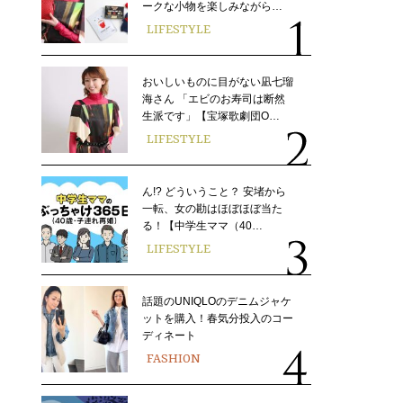
ークな小物を楽しみながら…
LIFESTYLE
おいしいものに目がない凪七瑠
海さん 「エビのお寿司は断然
生派です」【宝塚歌劇団O…
LIFESTYLE
ん!? どういうこと？ 安堵から
一転、女の勘はほぼほぼ当た
る！【中学生ママ（40…
LIFESTYLE
話題のUNIQLOのデニムジャケ
ットを購入！春気分投入のコー
ディネート
FASHION