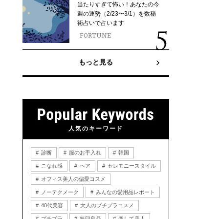
当たりすぎて怖い！あなたの今
週の運勢（2/23〜3/1）を数秘
術占いで占います
FORTUNE
もっと見る
人気のキーワード
診断
服のお手入れ
韓国
こなれ感
ヘア
セレモニースタイル
オフィス美人の偏愛コスメ
ノーテクメーク
みんなの愛用品レポート
40代美容
大人のプチプラコスメ
プチプラ
無印良品
楽して美人