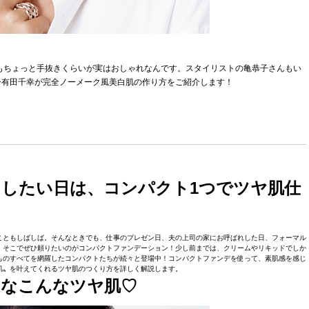
゙もちょっと手抜きくらいが実はおしゃれなんです。スタイリストの亀恭子さんもい
ー有田千幸が完全ノーメーク風美白肌の作り方をご紹介します！
したい日は、コンパクト1つでツヤ肌仕
ともしばしば。そんなときでも、仕事のプレゼン日、夫の上司の家にお呼ばれした日、フォーマル
でぜひ頼りたいのがコンパクトファンデーション！少し前までは、クリームやリキッドでしか
るものすべてを網羅したコンパクトたちが続々と登場中！コンパクトファンデを使って、素肌感を感じ
肌〟を叶えてくれるツヤ肌のつくり方を詳しく解説します。
いなこんなツヤ肌♡