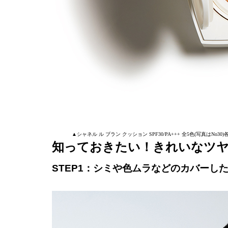
▲シャネル ル ブラン クッション SPF30/PA+++ 全5色(写真はNo30)各
知っておきたい！きれいなツ
STEP1：シミや色ムラなどのカバーし