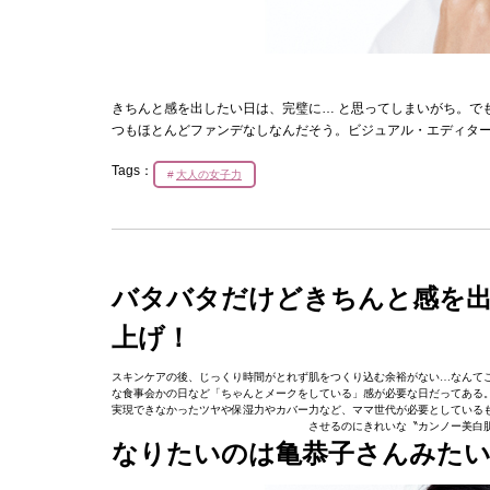
きちんと感を出したい日は、完璧に… と思ってしまいがち。て
つもほとんどファンデなしなんだそう。ビジュアル・エディタ
Tags：
大人の女子力
バタバタだけどきちんと感を出
上げ！
スキンケアの後、じっくり時間がとれず肌をつくり込む余裕がない…なんてこ
な食事会かの日など「ちゃんとメークをしている」感が必要な日だってある。そこ
実現できなかったツヤや保湿力やカバー力など、ママ世代が必要としてい
させるのにきれいな〝カンノー美白
なりたいのは亀恭子さんみた