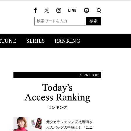
検索
RTUNE
SERIES
RANKING
2026.08.06
ランキング
元タカラジェンヌ 凪七瑠海さ
んのバッグの中身は？ 「ユニ