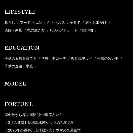
LIFESTYLE
暮らし
フード
エンタメ
ヘルス
子育て
旅・お出かけ
/
/
/
/
/
/
夫婦・家族
私の生き方
100人アンケート
贈り物
/
/
/
/
EDUCATION
子供の五感を育てる
学校行事コーデ
教育現場より
子供の習い事
/
/
/
/
子供の進路・学校
/
MODEL
FORTUNE
運命数から導く週間“女の数字占い”
【2月の運勢】琉球風水志シウマの九星気学
【2026年の運勢】琉球風水志シウマの九星気学