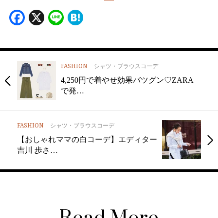
Facebook
X
Line
Hatena
FASHION
シャツ・ブラウスコーデ
4,250円で着やせ効果バツグン♡ZARA
で発…
FASHION
シャツ・ブラウスコーデ
【おしゃれママの白コーデ】エディター
吉川 歩さ…