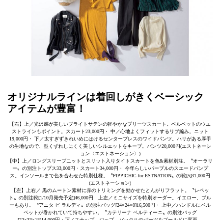
オリジナルラインは着回しがきくベーシック
アイテムが豊富！
【右】上／光沢感が美しいブライトサテンの軽やかなプリーツスカート。ベルベットのウエ
ストラインもポイント。スカート23,000円・ 中／心地よくフィットするリブ編み。ニット
19,000円・ 下／太すぎずきれいめにはけるセンタープレスのワイドパンツ。ハリがある厚手
の生地なので、型くずれしにくく美しいシルエットをキープ。パンツ20,000円(エストネーシ
ョン〈エストネーション〉)
【中】上／ロングスリーブニットとスリット入りタイトスカートを色&素材別注。〝オーラリ
ー〟の別注トップス33,000円・スカート34,000円・ 今年らしいパープルのスエードパンプ
ス。インソールまで色を合わせた特別仕様。〝PIPPICHIC for ESTNATION〟の靴[5]31,000円
(エストネーション)
【左】上右／ 黒のムートン素材に赤のトリミングを効かせたとんがりフラット。〝レペッ
ト〟の別注靴[1/10月発売予定]46,000円 上左／ミニサイズを特別オーダー。イエロー、ブル
ーもあり。〝アニタ ビ ラルディ〟の別注バッグ[24×24×0]16,500円・ 上中／ハンドルにベル
ベットが巻かれていて持ちやすい。〝カテリーナ ベルティーニ〟の別注バッグ
[22×33×18]14,000円・下／スナップ、ジップ、バックルのパーツをゴールドに変更。