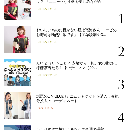
は？ 「ユニークな小物を楽しみながら…
LIFESTYLE
おいしいものに目がない凪七瑠海さん 「エビの
お寿司は断然生派です」【宝塚歌劇団O…
LIFESTYLE
ん!? どういうこと？ 安堵から一転、女の勘はほ
ぼほぼ当たる！【中学生ママ（40…
LIFESTYLE
話題のUNIQLOのデニムジャケットを購入！春気
分投入のコーディネート
FASHION
当たりすぎて怖い！あなたの今週の運勢