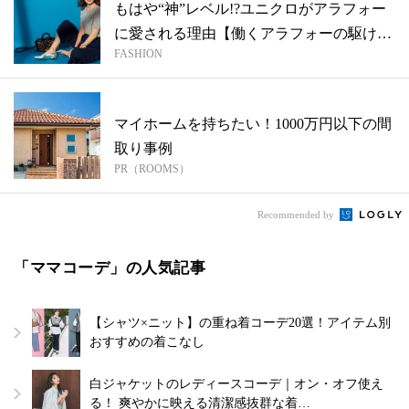
もはや“神”レベル!?ユニクロがアラフォー
に愛される理由【働くアラフォーの駆け
FASHION
込...
マイホームを持ちたい！1000万円以下の間
取り事例
PR（ROOMS）
Recommended by
「ママコーデ」の人気記事
【シャツ×ニット】の重ね着コーデ20選！アイテム別
おすすめの着こなし
白ジャケットのレディースコーデ｜オン・オフ使え
る！ 爽やかに映える清潔感抜群な着…