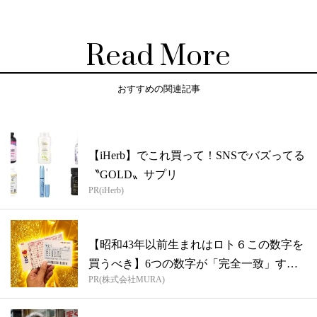
Read More
おすすめの関連記事
【iHerb】でこれ買って！SNSでバズってる
〝GOLD〟サプリ
PR(iHerb)
【昭和43年以前生まれはロト６この数字を
買うべき】6つの数字が「完全一致」する
PR(株式会社MURA)
方...