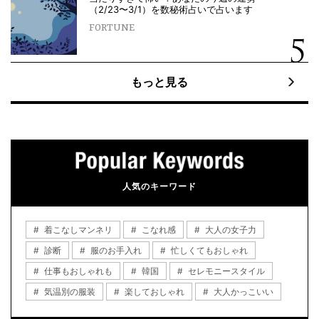
（2/23〜3/1）を数秘術占いで占います
FORTUNE
もっと見る
人気のキーワード
着こなしマンネリ
こなれ感
大人の女子力
診断
服のお手入れ
忙しくてもおしゃれ
仕事もおしゃれも
韓国
セレモニースタイル
気温別の服装
楽しておしゃれ
大人かっこいい