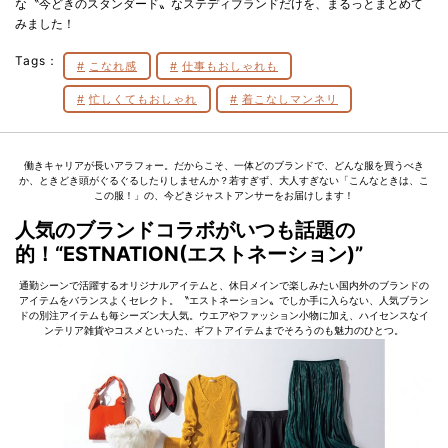
な〝今どきのスタンダード〟なステディブランドだけを、まるっとまとめて
みました！
Tags：
こなれ感
仕事もおしゃれも
忙しくてもおしゃれ
着こなしマンネリ
働きキャリアが長いアラフォー。だからこそ、一体どのブランドで、どんな服を買うべき
か、ときどき頭がぐるぐるしたりしませんか？若すぎず、大人すぎない「こんなときは、こ
この服！」の、今どきジャストアンサーをお届けします！
人気のブランドコラボがいつも話題の
的！“ESTNATION(エストネーション)”
通勤シーンで活躍するオリジナルアイテムと、休日メインで楽しみたい国内外のブランドの
アイテムをバランスよくセレクト。〝エストネーション〟でしか手に入らない、人気ブラン
ドの別注アイテムも毎シーズン大人気。ウエアやファッション小物に加え、ハイセンスなイ
ンテリア雑貨やコスメといった、ギフトアイテムまでそろうのも魅力のひとつ。