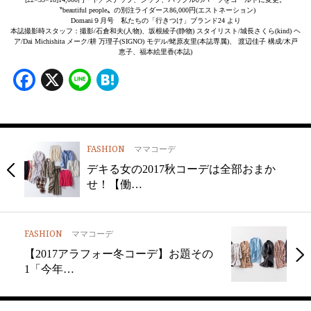
〝beautiful people〟の別注ライダース86,000円(エストネーション)
Domani９月号 私たちの「行きつけ」ブランド24 より
本誌撮影時スタッフ：撮影/石倉和夫(人物)、坂根綾子(静物) スタイリスト/城長さくら(kind) ヘ
ア/Dai Michishita メーク/耕 万理子(SIGNO) モデル/蛯原友里(本誌専属)、 渡辺佳子 構成/木戸
恵子、福本絵里香(本誌)
Facebook
X
Line
Hatena
FASHION
ママコーデ
デキる女の2017秋コーデは全部おまか
せ！【働…
FASHION
ママコーデ
【2017アラフォー冬コーデ】お題その
1「今年…