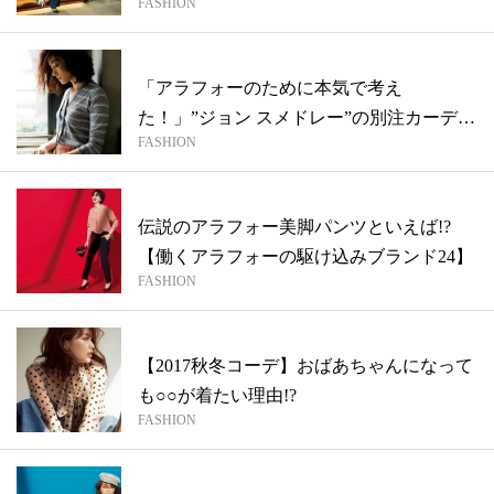
FASHION
わせ...
「アラフォーのために本気で考え
た！」”ジョン スメドレー”の別注カーディ
FASHION
ガン
伝説のアラフォー美脚パンツといえば!?
【働くアラフォーの駆け込みブランド24】
FASHION
【2017秋冬コーデ】おばあちゃんになって
も○○が着たい理由!?
FASHION