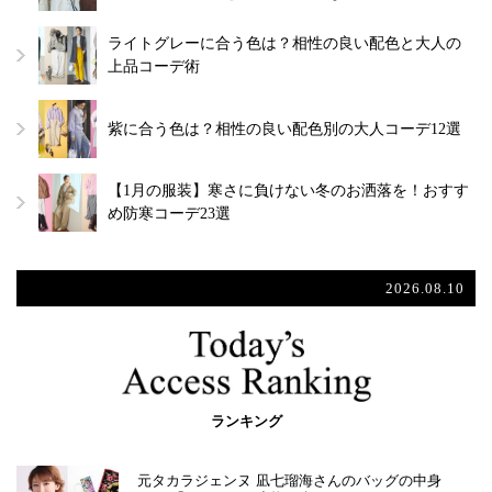
ライトグレーに合う色は？相性の良い配色と大人の
上品コーデ術
紫に合う色は？相性の良い配色別の大人コーデ12選
【1月の服装】寒さに負けない冬のお洒落を！おすす
め防寒コーデ23選
2026.08.10
ランキング
元タカラジェンヌ 凪七瑠海さんのバッグの中身