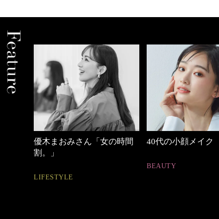
中身
優木まおみさん「女の時間
40代の小顔メイク
割。」
BEAUTY
LIFESTYLE