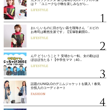
は？ 「ユニークな小物を楽しみながら…
LIFESTYLE
おいしいものに目がない凪七瑠海さん 「エビの
お寿司は断然生派です」【宝塚歌劇団O…
LIFESTYLE
ん!? どういうこと？ 安堵から一転、女の勘はほ
ぼほぼ当たる！【中学生ママ（40…
LIFESTYLE
話題のUNIQLOのデニムジャケットを購入！春気
分投入のコーディネート
FASHION