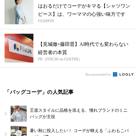
はおるだけでコーデがキマる【シャツワン
ピース】は、ワーママの心強い味方です
FASHION
【見城徹×藤田晋】AI時代でも変わらない
経営者の本質
PR（FINCHI on GOETHE）
Recommended by
「バッグコーデ」の人気記事
王道スタイルに品格を添える、憧れブランドのミニ
バッグが主役
暑い秋に投入したい！ コーデが映える「ふわもこバ