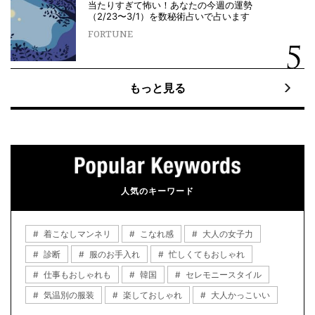
当たりすぎて怖い！あなたの今週の運勢
（2/23〜3/1）を数秘術占いで占います
FORTUNE
もっと見る
人気のキーワード
着こなしマンネリ
こなれ感
大人の女子力
診断
服のお手入れ
忙しくてもおしゃれ
仕事もおしゃれも
韓国
セレモニースタイル
気温別の服装
楽しておしゃれ
大人かっこいい