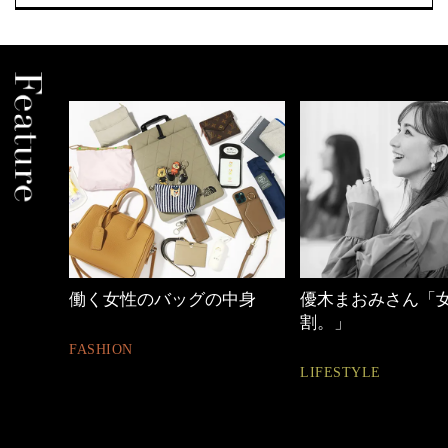
中身
優木まおみさん「女の時間
【ワーママのきれ
割。」
ュアル通勤】
LIFESTYLE
FASHION