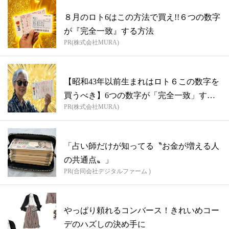
８月のロト6はこの方法で買え!!６つの数字
が『完全一致』する方法
PR(株式会社MURA)
【昭和43年以前生まれはロト６この数字を
買うべき】6つの数字が「完全一致」する
PR(株式会社MURA)
方...
「占い師だけが知ってる〝お金が増える人
の共通点〟」
PR(合同会社デジタルファーム )
やっぱり頼れるコンバース！きれいめコー
デのハズしの決め手に