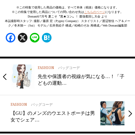
※この特集で使用した商品の価格は、すべて本体（税抜）価格になります。
※この特集で使用した商品についての問い合わせ先は
こちらのページ
になります。
Domani6/7月号 夏こそ〝黒★コン〟！ 最強着回し大会 より
本誌撮影時スタッフ: 撮影／藤原 宏（Pygmy Company） スタイリスト／渡辺智佳 ヘア＆メー
ク／冬木慎一（Sui） モデル／石井美絵子 構成／松崎のぞみ 再構成／Web Domani編集部
Facebook
X
Line
Hatena
FASHION
バッグコーデ
先生や保護者の視線が気になる…！「子
どもの運動…
FASHION
バッグコーデ
【GU】のメンズのウエストポーチは男
女でシェア…