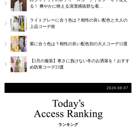
る！ 爽やかに映える清潔感抜群な着…
ライトグレーに合う色は？相性の良い配色と大人の
上品コーデ術
紫に合う色は？相性の良い配色別の大人コーデ12選
【1月の服装】寒さに負けない冬のお洒落を！おすす
め防寒コーデ23選
2026.08.07
ランキング