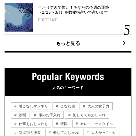
当たりすぎて怖い！あなたの今週の運勢
（2/23〜3/1）を数秘術占いで占います
FORTUNE
もっと見る
人気のキーワード
着こなしマンネリ
こなれ感
大人の女子力
診断
服のお手入れ
忙しくてもおしゃれ
仕事もおしゃれも
韓国
セレモニースタイル
気温別の服装
楽しておしゃれ
大人かっこいい