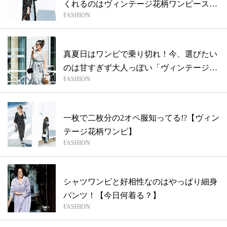
くれるのはヴィンテージ花柄ワンピース
FASHION
♡【今...
真夏日はワンピで乗り切れ！今、選びたい
のは甘すぎず大人っぽい「ヴィンテージ花
FASHION
柄ワ...
一枚で二枚分の2オペ服知ってる!?【ヴィン
テージ花柄ワンピ】
FASHION
シャツワンピと好相性なのはやっぱり細身
パンツ！【今日何着る？】
FASHION