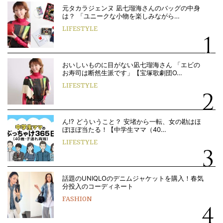
元タカラジェンヌ 凪七瑠海さんのバッグの中身
は？ 「ユニークな小物を楽しみながら…
LIFESTYLE
おいしいものに目がない凪七瑠海さん 「エビの
お寿司は断然生派です」【宝塚歌劇団O…
LIFESTYLE
ん!? どういうこと？ 安堵から一転、女の勘はほ
ぼほぼ当たる！【中学生ママ（40…
LIFESTYLE
話題のUNIQLOのデニムジャケットを購入！春気
分投入のコーディネート
FASHION