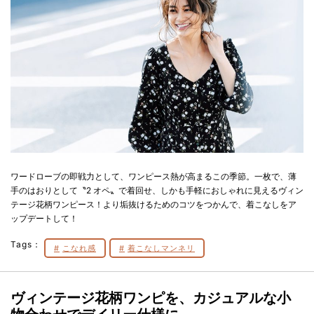
ワードローブの即戦力として、ワンピース熱が高まるこの季節。一枚で、薄
手のはおりとして〝2 オペ〟で着回せ、しかも手軽におしゃれに見えるヴィン
テージ花柄ワンピース！より垢抜けるためのコツをつかんで、着こなしをア
ップデートして！
Tags：
こなれ感
着こなしマンネリ
ヴィンテージ花柄ワンピを、カジュアルな小