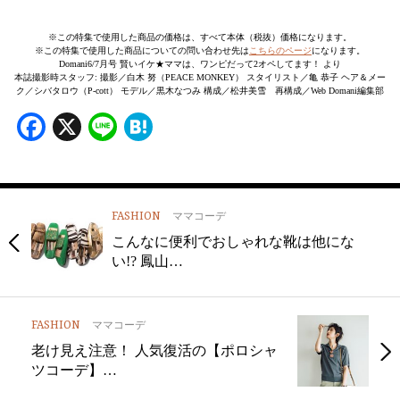
※この特集で使用した商品の価格は、すべて本体（税抜）価格になります。
※この特集で使用した商品についての問い合わせ先は
こちらのページ
になります。
Domani6/7月号 賢いイケ★ママは、ワンピだって2オペしてます！ より
本誌撮影時スタッフ: 撮影／白木 努（PEACE MONKEY） スタイリスト／亀 恭子 ヘア＆メー
ク／シバタロウ（P-cott） モデル／黒木なつみ 構成／松井美雪 再構成／Web Domani編集部
Facebook
X
Line
Hatena
FASHION
ママコーデ
こんなに便利でおしゃれな靴は他にな
い!? 鳳山…
FASHION
ママコーデ
老け見え注意！ 人気復活の【ポロシャ
ツコーデ】…