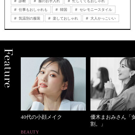
診断
服のお手入れ
忙しくてもおしゃれ
仕事もおしゃれも
韓国
セレモニースタイル
気温別の服装
楽しておしゃれ
大人かっこいい
めカジ
40代の小顔メイク
優木まおみさん「
割。」
BEAUTY