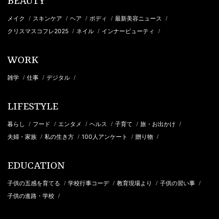
BEAUTY
メイク
スキンケア
ヘア
ボディ
最新美容ニュース
/
/
/
/
/
クリスマスコフレ2025
ネイル
インナービューティ
/
/
/
WORK
雑学
仕事
デジタル
/
/
/
LIFESTYLE
暮らし
フード
エンタメ
ヘルス
子育て
旅・お出かけ
/
/
/
/
/
/
夫婦・家族
私の生き方
100人アンケート
贈り物
/
/
/
/
EDUCATION
子供の五感を育てる
学校行事コーデ
教育現場より
子供の習い事
/
/
/
/
子供の進路・学校
/