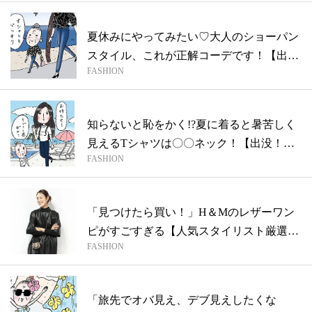
夏休みにやってみたい♡大人のショーパン
スタイル、これが正解コーデです！【出
FASHION
没！旅...
知らないと恥をかく!?夏に着ると暑苦しく
見えるTシャツは〇〇ネック！【出没！旅
FASHION
先...
「見つけたら買い！」H＆Mのレザーワン
ピがすごすぎる【人気スタイリスト厳選コ
FASHION
スパ...
「旅先でオバ見え、デブ見えしたくな