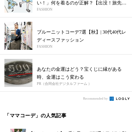
い！」何を着るのが正解？【出没！旅先で
FASHION
見かける...
ブルーニットコーデ7選【秋】| 30代40代レ
ディースファッション
FASHION
あなたの金運はどう？宝くじに縁がある
時、金運はこう変わる
PR（合同会社デジタルファーム ）
Recommended by
「ママコーデ」の人気記事