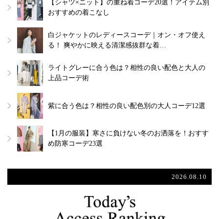
【シャツ×ニット】の重ね着コーデ20選！アイテム別
おすすめの着こなし
白ジャケットのレディースコーデ｜オン・オフ使え
る！ 爽やかに映える清潔感抜群な着…
ライトグレーに合う色は？相性の良い配色と大人の
上品コーデ術
紫に合う色は？相性の良い配色別の大人コーデ12選
【1月の服装】寒さに負けない冬のお洒落を！おすす
め防寒コーデ23選
2026.08.10