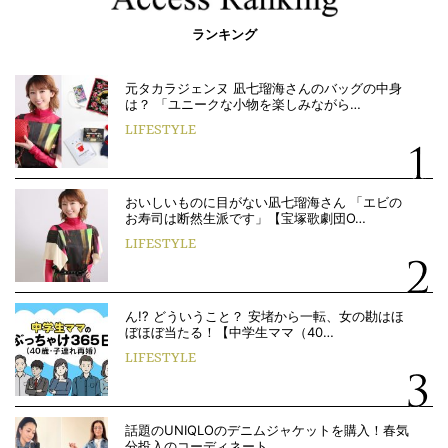
ランキング
元タカラジェンヌ 凪七瑠海さんのバッグの中身
は？ 「ユニークな小物を楽しみながら…
LIFESTYLE
おいしいものに目がない凪七瑠海さん 「エビの
お寿司は断然生派です」【宝塚歌劇団O…
LIFESTYLE
ん!? どういうこと？ 安堵から一転、女の勘はほ
ぼほぼ当たる！【中学生ママ（40…
LIFESTYLE
話題のUNIQLOのデニムジャケットを購入！春気
分投入のコーディネート