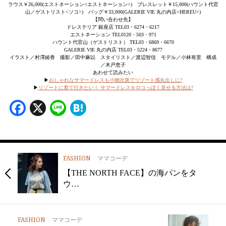
ラウス￥26,000(エストネーション<エストネーション>) ブレスレット￥15,000(ハウント代官
山／ゲストリスト<ソコ>) バッグ￥33,000(GALERIE VIE 丸の内店<HEREU>)
【問い合わせ先】
ドレステリア 銀座店 TEL03・6274・6217
エストネーション TEL0120・503・971
ハウント代官山（ゲストリスト） TEL03・6869・6670
GALERIE VIE 丸の内店 TEL03・5224・8677
イラスト／村澤綾香 撮影／田中麻以 スタイリスト／渡辺智佳 モデル／小林有里 構成
／木戸恵子
あわせて読みたい
▶
おしゃれなサマードレスも小物次第でリゾート感丸出しに?
▶
リゾートに着て行きたい！ サマードレスをロコっぽく見せる方法は?
Facebook
X
Line
Hatena
FASHION
ママコーデ
【THE NORTH FACE】の海パンをタ
ウ…
FASHION
ママコーデ