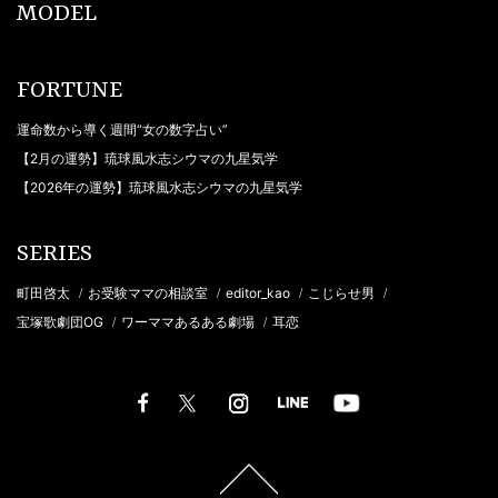
MODEL
FORTUNE
運命数から導く週間“女の数字占い”
【2月の運勢】琉球風水志シウマの九星気学
【2026年の運勢】琉球風水志シウマの九星気学
SERIES
町田啓太
お受験ママの相談室
editor_kao
こじらせ男
/
/
/
/
宝塚歌劇団OG
ワーママあるある劇場
耳恋
/
/