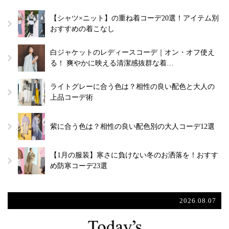
【シャツ×ニット】の重ね着コーデ20選！アイテム別
おすすめの着こなし
白ジャケットのレディースコーデ｜オン・オフ使え
る！ 爽やかに映える清潔感抜群な着…
ライトグレーに合う色は？相性の良い配色と大人の
上品コーデ術
紫に合う色は？相性の良い配色別の大人コーデ12選
【1月の服装】寒さに負けない冬のお洒落を！おすす
め防寒コーデ23選
2026.08.07