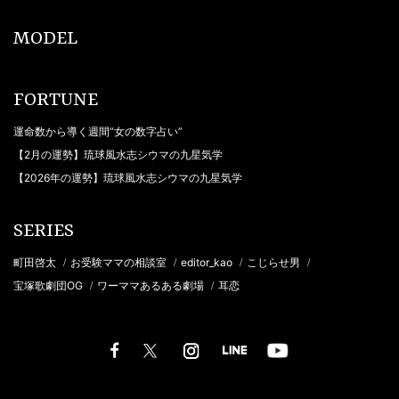
MODEL
FORTUNE
運命数から導く週間“女の数字占い”
【2月の運勢】琉球風水志シウマの九星気学
【2026年の運勢】琉球風水志シウマの九星気学
SERIES
町田啓太
お受験ママの相談室
editor_kao
こじらせ男
/
/
/
/
宝塚歌劇団OG
ワーママあるある劇場
耳恋
/
/