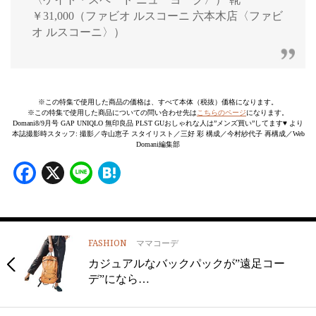
￥31,000（ファビオ ルスコーニ 六本木店〈ファビ
オ ルスコーニ〉）
※この特集で使用した商品の価格は、すべて本体（税抜）価格になります。
※この特集で使用した商品についての問い合わせ先は
こちらのページ
になります。
Domani8/9月号 GAP UNIQLO 無印良品 PLST GUおしゃれな人は”メンズ買い”してます♥ より
本誌撮影時スタッフ: 撮影／寺山恵子 スタイリスト／三好 彩 構成／今村紗代子 再構成／Web
Domani編集部
Facebook
X
Line
Hatena
FASHION
ママコーデ
カジュアルなバックパックが”遠足コー
デ”になら…