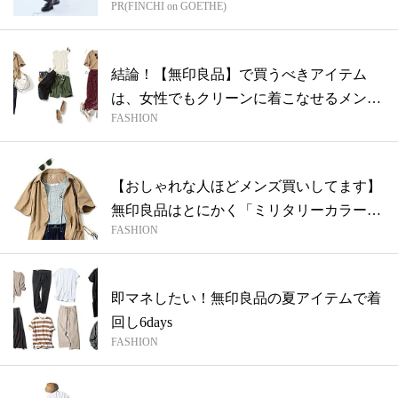
PR(FINCHI on GOETHE)
結論！【無印良品】で買うべきアイテム
は、女性でもクリーンに着こなせるメンズ
FASHION
の「ミ...
【おしゃれな人ほどメンズ買いしてます】
無印良品はとにかく「ミリタリーカラー」
FASHION
を狙...
即マネしたい！無印良品の夏アイテムで着
回し6days
FASHION