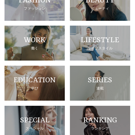
FASHION
BEAUTY
ファッション
ビューティ
WORK
LIFESTYLE
働く
ライフスタイル
EDUCATION
SERIES
学び
連載
SPECIAL
RANKING
スペシャル
ランキング