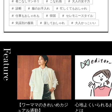
着こなしマンネリ
こなれ感
大人の女子力
診断
服のお手入れ
忙しくてもおしゃれ
仕事もおしゃれも
韓国
セレモニースタイル
気温別の服装
楽しておしゃれ
大人かっこいい
の時間
【ワーママのきれいめカジ
心地よくいられる
ュアル通勤】
とは