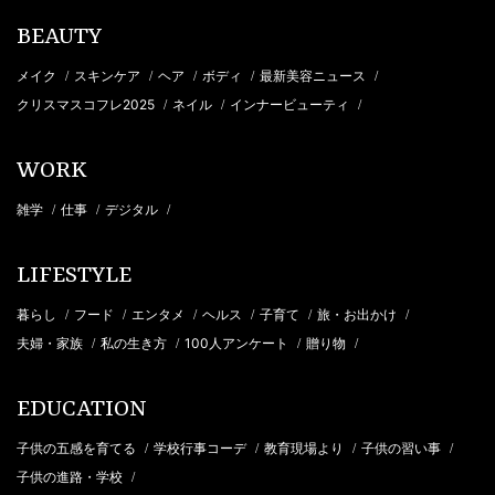
BEAUTY
メイク
スキンケア
ヘア
ボディ
最新美容ニュース
/
/
/
/
/
クリスマスコフレ2025
ネイル
インナービューティ
/
/
/
WORK
雑学
仕事
デジタル
/
/
/
LIFESTYLE
暮らし
フード
エンタメ
ヘルス
子育て
旅・お出かけ
/
/
/
/
/
/
夫婦・家族
私の生き方
100人アンケート
贈り物
/
/
/
/
EDUCATION
子供の五感を育てる
学校行事コーデ
教育現場より
子供の習い事
/
/
/
/
子供の進路・学校
/