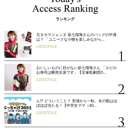
ランキング
元タカラジェンヌ 凪七瑠海さんのバッグの中身
は？ 「ユニークな小物を楽しみながら…
LIFESTYLE
おいしいものに目がない凪七瑠海さん 「エビの
お寿司は断然生派です」【宝塚歌劇団O…
LIFESTYLE
ん!? どういうこと？ 安堵から一転、女の勘はほ
ぼほぼ当たる！【中学生ママ（40…
LIFESTYLE