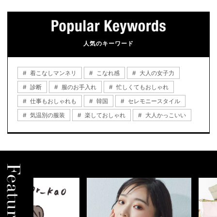
人気のキーワード
着こなしマンネリ
こなれ感
大人の女子力
診断
服のお手入れ
忙しくてもおしゃれ
仕事もおしゃれも
韓国
セレモニースタイル
気温別の服装
楽しておしゃれ
大人かっこいい