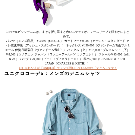
白のセルビッジデニムは、すそを折り返すと赤いステッチが。ノースリーブで軽やかにまと
めて。
パンツ［メンズ商品］￥3,990（UNIQLO） カットソー￥9,500（アッシュ・スタンダード ア
トレ恵比寿店〈アッシュ・スタンダード〉） ネックレス￥130,000（ヴァンドーム青山プルミ
エール 伊勢丹新宿店〈ヴァンドーム青山〉） バングル［上］￥14,000・ブレスレット［下］
￥8,000（ウノアエレ ジャパン〈ワンエーアールバイウノアエレ〉） ストール￥43,000（edit
& co.） バッグ￥20,000（ピーチ〈ヴィオラドーロ〉） 靴￥5,500（CHARLES & KEITH
JAPAN〈CHARLES & KEITH〉）
おしゃれな人が【UNIQLO】でメンズ買いしているのは「デニム」です！
ユニクロコーデ5：メンズのデニムシャツ