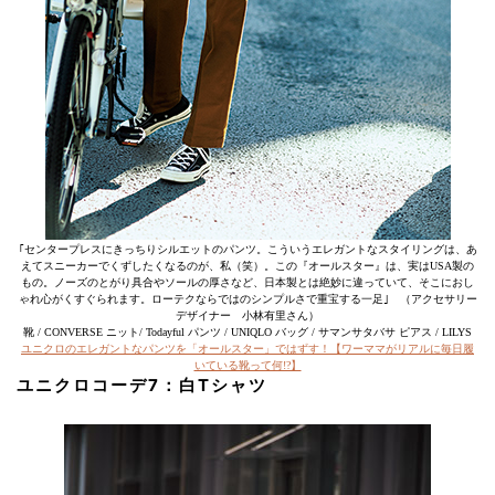
｢センタープレスにきっちりシルエットのパンツ。こういうエレガントなスタイリングは、あ
えてスニーカーでくずしたくなるのが、私（笑）。この『オールスター』は、実はUSA製の
もの。ノーズのとがり具合やソールの厚さなど、日本製とは絶妙に違っていて、そこにおし
ゃれ心がくすぐられます。ローテクならではのシンプルさで重宝する一足｣ （アクセサリー
デザイナー 小林有里さん）
靴 / CONVERSE ニット/ Todayful パンツ / UNIQLO バッグ / サマンサタバサ ピアス / LILYS
ユニクロのエレガントなパンツを「オールスター」ではずす！【ワーママがリアルに毎日履
いている靴って何!?】
ユニクロコーデ7：白Tシャツ