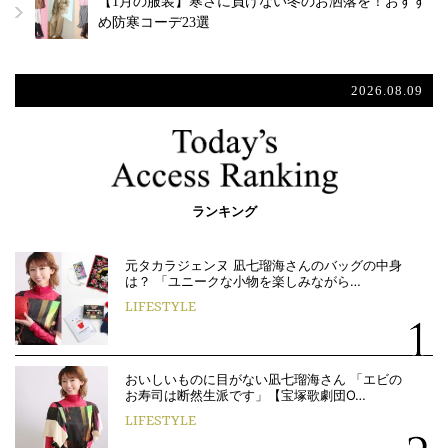
【1月の服装】寒さに負けない冬のお洒落を！おすす
め防寒コーデ23選
2026.08.09
ランキング
元タカラジェンヌ 凪七瑠海さんのバッグの中身
は？ 「ユニークな小物を楽しみながら…
LIFESTYLE
おいしいものに目がない凪七瑠海さん 「エビの
お寿司は断然生派です」【宝塚歌劇団O…
LIFESTYLE