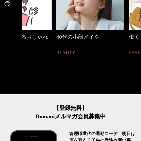
しゃれ
40代の小顔メイク
働く女性のバッグ
BEAUTY
FASHION
【登録無料】
Domaniメルマガ会員募集中
管理職世代の通勤コーデ、明日は
何を着る？子供の受験や習い事、