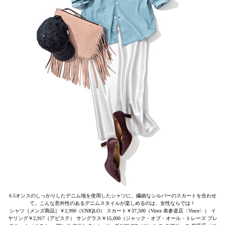
6.5オンスのしっかりしたデニム地を使用したシャツに、繊細なシルバーのスカートを合わせ
て。こんな意外性のあるデニムスタイルが楽しめるのは、女性ならでは！
シャツ［メンズ商品］￥2,990（UNIQLO） スカート￥37,500（Vince 表参道店〈Vince〉） イ
ヤリング￥2,917（アビステ） サングラス￥15,000（ジャック・オブ・オール・トレーズ プレ