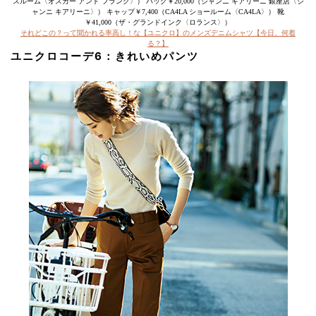
スルーム〈オスカー アンド フランク〉） バッグ￥20,000（ジャンニ キアリーニ 銀座店〈ジ
ャンニ キアリーニ〉） キャップ￥7,400（CA4LA ショールーム〈CA4LA〉） 靴
￥41,000（ザ・グランドインク〈ロランス〉）
それどこの？って聞かれる率高し！な【ユニクロ】のメンズデニムシャツ【今日、何着
る？】
ユニクロコーデ6：きれいめパンツ