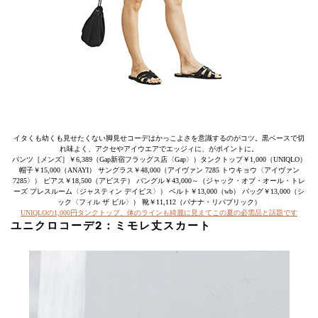
イタくも幼くも見せたくない脚見せコーデはかっこよさを意識するのがコツ。黒ベースで切
れ味よく、アクセやアイウエアでエッジィに、がポイントに。
パンツ［メンズ］￥6,389（Gap新宿フラッグス店〈Gap〉）タンクトップ￥1,000（UNIQLO）
帽子￥15,000（ANAYI） サングラス￥48,000（アイヴァン 7285 トウキョウ〈アイヴァン
7285〉） ピアス￥18,500（アビステ） バングル￥43,000～（ジャック・オブ・オール・トレ
ーズ プレスルーム〈ジャスティン デイビス〉） ベルト￥13,000（wb） バッグ￥13,000（シ
ック〈フィル ザ ビル〉） 靴￥11,112（バナナ・リパブリック）
UNIQLOの1,000円タンクトップ、体のラインも綺麗に見えてこの夏の必需品と話題です
ユニクロコーデ2：ミモレ丈スカート