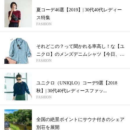
夏コーデ46選【2019】| 30代40代レディー
ス特集
FASHION
それどこの？って聞かれる率高し！な【ユ
ニクロ】のメンズデニムシャツ【今日、何
FASHION
着る...
ユニクロ（UNIQLO）コーデ9選【2018
秋】| 30代40代レディースファッ...
FASHION
全国の絶景ポイントにサウナ付きのシェア
別荘を展開