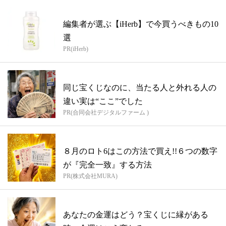
編集者が選ぶ【iHerb】で今買うべきもの10
選
PR(iHerb)
同じ宝くじなのに、当たる人と外れる人の
違い実は“ここ”でした
PR(合同会社デジタルファーム )
８月のロト6はこの方法で買え!!６つの数字
が『完全一致』する方法
PR(株式会社MURA)
あなたの金運はどう？宝くじに縁がある