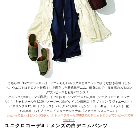
こちらの『EZYジーンズ』は、デニムらしいルックスとスエットのようなはき心地（しか
も、ウエストはドロスト仕様！）を両立した新感覚デニム。細身なので、存在感のあるロン
グワンピースとも好バランス！
パンツ￥3,990［メンズ商品］（UNIQLO） ワンピース￥52,000（シック〈エイカ ヨシナ
リ〉） キャミソール￥9,200（ノーリーズ&グッドマン銀座店〈ラヴィソン ラヴィエール〉）
イヤリング￥12,000（ノジェス） バッグ￥17,000 （センゾー トーキョー〈メゾ〉） 靴
￥28,000（ハイブリッジ インターナショナル〈ファビオ ルスコーニ〉）
【わかってる人ほどメンズ買い】ストレスフリーなUNIQLOのデニムをロングワンピースで華
やかに！
ユニクロコーデ4：メンズの白デニムパンツ