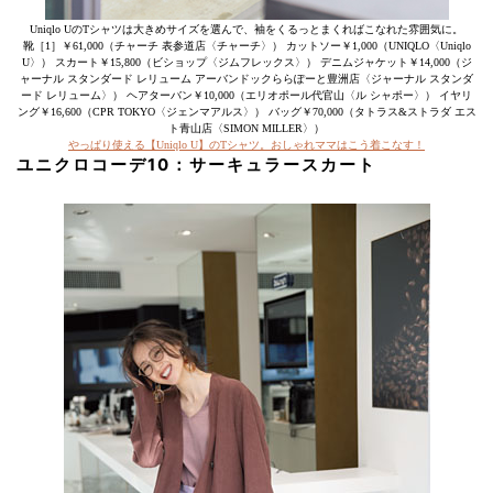
Uniqlo UのTシャツは大きめサイズを選んで、袖をくるっとまくればこなれた雰囲気に。
靴［1］￥61,000（チャーチ 表参道店〈チャーチ〉） カットソー￥1,000（UNIQLO〈Uniqlo
U〉） スカート￥15,800（ビショップ〈ジムフレックス〉） デニムジャケット￥14,000（ジ
ャーナル スタンダード レリューム アーバンドックららぽーと豊洲店〈ジャーナル スタンダ
ード レリューム〉） ヘアターバン￥10,000（エリオポール代官山〈ル シャポー〉） イヤリ
ング￥16,600（CPR TOKYO〈ジェンマアルス〉） バッグ￥70,000（タトラス&ストラダ エス
ト青山店〈SIMON MILLER〉）
やっぱり使える【Uniqlo U】のTシャツ。おしゃれママはこう着こなす！
ユニクロコーデ10：
サーキュラースカート