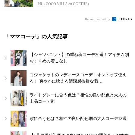
PR（COCO VILLA on GOETHE）
Recommended by
「ママコーデ」の人気記事
【シャツ×ニット】の重ね着コーデ20選！アイテム別
おすすめの着こなし
白ジャケットのレディースコーデ｜オン・オフ使え
る！ 爽やかに映える清潔感抜群な着…
ライトグレーに合う色は？相性の良い配色と大人の
上品コーデ術
紫に合う色は？相性の良い配色別の大人コーデ12選