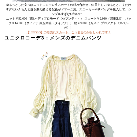
ゆるっとした女っぽニットにミモレ丈スカートの組み合わせ。休日らしいゆるさと、くだけ
すぎないきちんと感を兼ね備える配色がドマーニ流。スニーカーや柄バッグを投入して、シ
ンプルすぎない装いに。
ニット￥52,000（東レ･ディプロモード〈セブンティ〉） スカート￥2,990（UNIQLO） バッ
グ￥14,000（ダイアナ 銀座本店〈ダイアナ〉） 靴￥9,000（カメイ･プロアクト〈スペル
ガ〉）
【UNIQLO】の爆売れスカート、こう着るのがおしゃれです！
ユニクロコーデ3：メンズのデニムパンツ