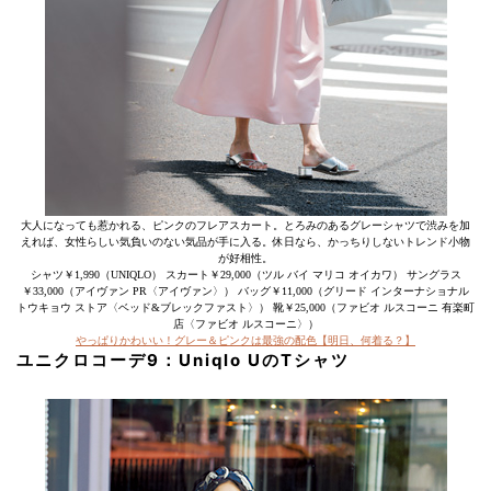
大人になっても惹かれる、ピンクのフレアスカート。とろみのあるグレーシャツで渋みを加
えれば、女性らしい気負いのない気品が手に入る。休日なら、かっちりしないトレンド小物
が好相性。
シャツ￥1,990（UNIQLO） スカート￥29,000（ツル バイ マリコ オイカワ） サングラス
￥33,000（アイヴァン PR〈アイヴァン〉） バッグ￥11,000（グリード インターナショナル
トウキョウ ストア〈ベッド&ブレックファスト〉） 靴￥25,000（ファビオ ルスコーニ 有楽町
店〈ファビオ ルスコーニ〉）
やっぱりかわいい！グレー＆ピンクは最強の配色【明日、何着る？】
ユニクロコーデ9：
Uniqlo UのTシャツ