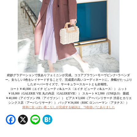
絶妙グラデーションで技ありフェミニンが完成。ココアブラウン×モーヴピンク×ラベンダ
ー。女らしい3色をレイヤードすることで、完成度の高いコーディネートに。身幅がたっぷり
したオーバーサイズで、サーキュラースカートとも好相性。
コート￥40,000（エイチ ビューティ&ユース〈エイチ ビューティ&ユース〉） ニット
￥18,000（GALERIE VIE 丸の内店〈GALERIEVIE〉） スカート￥2,990（UNIQLO） 眼鏡
￥40,000（アイヴァン PR〈アイヴァン〉） ピアス￥3,600（アーバンリサーチ 渋谷ヒカリエ
シンクス店〈アーバンリサーチ〉） バッグ￥34,000（RHC ロンハーマン〈アタナス〉）
簡単に女っぽい着こなしが完成する秘訣は、”3色使い”にありました
Facebook
X
Line
Hatena