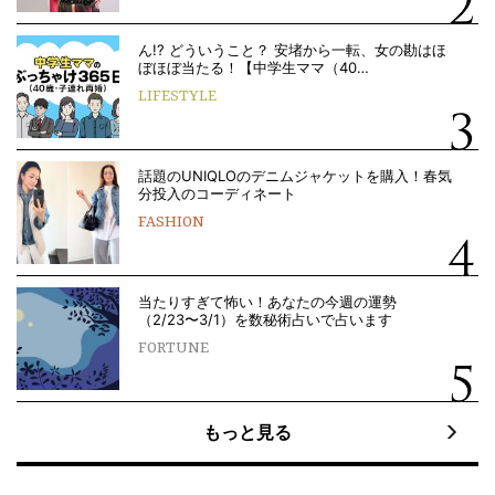
ん!? どういうこと？ 安堵から一転、女の勘はほ
ぼほぼ当たる！【中学生ママ（40…
LIFESTYLE
話題のUNIQLOのデニムジャケットを購入！春気
分投入のコーディネート
FASHION
当たりすぎて怖い！あなたの今週の運勢
（2/23〜3/1）を数秘術占いで占います
FORTUNE
もっと見る