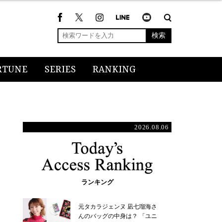
検索
RTUNE
SERIES
RANKING
2026.08.06
ランキング
元タカラジェンヌ 凪七瑠海さ
んのバッグの中身は？ 「ユニ