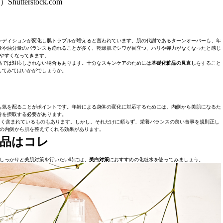
Shutterstock.com
コンディションが変化し肌トラブルが増えると言われています。肌の代謝であるターンオーバーも、年
量や油分量のバランスも崩れることが多く、乾燥肌でシワが目立つ、ハリや弾力がなくなったと感じ
やすくなってきます。
品では対応しきれない場合もあります。十分なスキンケアのためには
基礎化粧品の見直し
をすること
してみてはいかがでしょうか。
も気を配ることがポイントです。年齢による身体の変化に対応するためには、内側から美肌になるた
分を摂取する必要があります。
多く含まれているものもあります。しかし、それだけに頼らず、栄養バランスの良い食事を規則正し
の内側から肌を整えてくれる効果があります。
品はコレ
。しっかりと美肌対策を行いたい時には、
美白対策
におすすめの化粧水を使ってみましょう。