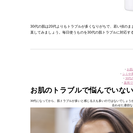
30代の肌は20代よりもトラブルが多くなりがちで、若い頃の
直してみましょう。毎日使うものを30代の肌トラブルに対応す
・
お肌
・
シミや
・
30
・
薬局で
お肌のトラブルで悩んでいな
30代になってから、肌トラブルが多いと感じる人も多いのではないでしょう
合わせた適切な