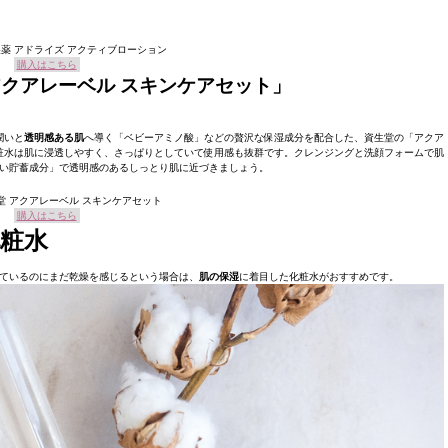
薬 アドライズ アクティブローション
購入はこちら
クアレーベル スキンケアセット」
潤いと
透明感ある肌
へ導く「ベビーアミノ酸」などの贅沢な保湿成分を配合した、資生堂の「アクア
粧水は肌に浸透しやすく、さっぱりとしていて使用感も抜群です。クレンジングと洗顔フォームで肌
い貯蓄成分」で透明感のあるしっとり肌に近づきましょう。
堂 アクアレーベル スキンケアセット
購入はこちら
化粧水
しているのにまだ乾燥を感じるという場合は、
肌の保湿
に着目した化粧水がおすすめです。