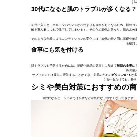
（C）
30代になると肌のトラブルが多くなる？
30代に入ると、ホルモンバランスが20代よりも崩れがちになるため、肌の
齢を重ねるにつれて低下してしまいます。そのため20代と異なり、肌の水分
そのような年齢によるコンディションの変化には、20代の時と同じ基礎化粧
も検討
食事にも気を付ける
肌トラブルを予防するためには、基礎化粧品の見直しに加えて
毎日の食事
に
めの成
サプリメントは簡単に摂取することができ、美肌のための
ビタミンB・C
が
く食べるだけでも、身体
シミや美白対策におすすめの商
30代になると、シミやそばかすなどが気になりやすくなってきます