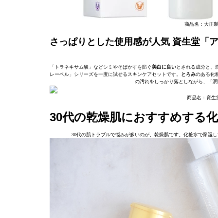
商品名：大正製
さっぱりとした使用感が人気 資生堂「ア
「トラネキサム酸」などシミやそばかすを防ぐ
美白に良い
とされる成分と、
レーベル」シリーズを一度に試せるスキンケアセットです。
とろみ
のある化
の汚れをしっかり落としながら、「潤
商品名：資生
30代の乾燥肌におすすめする
30代の肌トラブルで悩みが多いのが、乾燥肌です。化粧水で保湿