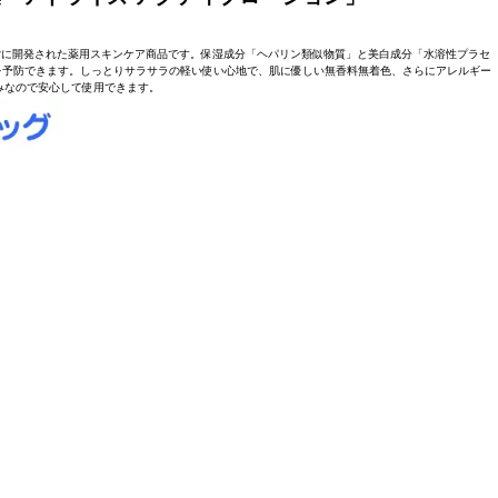
け
に開発された薬用スキンケア商品です。保湿成分「ヘパリン類似物質」と美白成分「水溶性プラセ
を予防できます。しっとりサラサラの軽い使い心地で、肌に優しい無香料無着色、さらにアレルギー
みなので安心して使用できます。