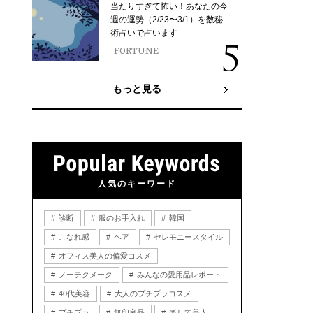
当たりすぎて怖い！あなたの今
週の運勢（2/23〜3/1）を数秘
術占いで占います
FORTUNE
もっと見る
人気のキーワード
診断
服のお手入れ
韓国
こなれ感
ヘア
セレモニースタイル
オフィス美人の偏愛コスメ
ノーテクメーク
みんなの愛用品レポート
40代美容
大人のプチプラコスメ
プチプラ
無印良品
楽して美人