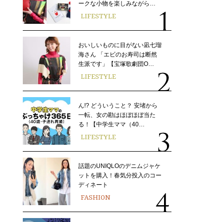
ークな小物を楽しみながら…
LIFESTYLE
おいしいものに目がない凪七瑠
海さん 「エビのお寿司は断然
生派です」【宝塚歌劇団O…
LIFESTYLE
ん!? どういうこと？ 安堵から
一転、女の勘はほぼほぼ当た
る！【中学生ママ（40…
LIFESTYLE
話題のUNIQLOのデニムジャケ
ットを購入！春気分投入のコー
ディネート
FASHION