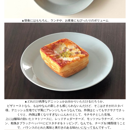
▲朝食にはもちろん、ランチや、お夜食にもぴったりのボリューム
▲どれだけ肉厚なデニッシュかお分かりいただけるだろうか。
ピザトーストなら、もはやなんの新しさも感じられないんだけど、そこはさすがのスタバ
様。デニッシュ生地でピザ風にアレンジしちゃうなんてね。外側はとってもサクサクでさっ
くりと、内側は重くなりすぎないふんわりとして、モチモチとした生地。
上には酸味の効いたトマトソースに、レッドチェダーチーズ、モッツァレラチーズ、ベーコ
ン、粗挽きブラックペッパーにピスタチオをトッピング。なんでも、チーズを2種類使うこと
で、バランスのとれた風味と奥行きのある味わいになってるんですって。