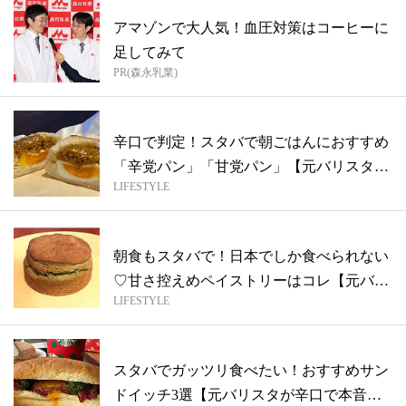
アマゾンで大人気！血圧対策はコーヒーに
足してみて
PR(森永乳業)
辛口で判定！スタバで朝ごはんにおすすめ
「辛党パン」「甘党パン」【元バリスタが
LIFESTYLE
本音...
朝食もスタバで！日本でしか食べられない
♡甘さ控えめペイストリーはコレ【元バリ
LIFESTYLE
スタ...
スタバでガッツリ食べたい！おすすめサン
ドイッチ3選【元バリスタが辛口で本音を