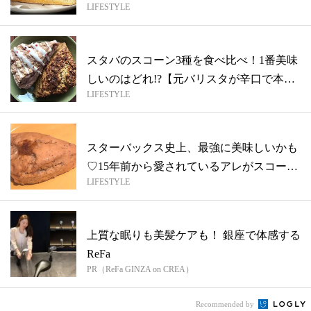
LIFESTYLE
語る...
スタバのスコーン3種を食べ比べ！1番美味
しいのはどれ!?【元バリスタが辛口で本
LIFESTYLE
音...
スターバックス史上、最強に美味しいかも
♡15年前から愛されているアレがスコーン
LIFESTYLE
に...
上質な眠りも美髪ケアも！ 銀座で体感する
ReFa
PR（ReFa GINZA on CREA）
Recommended by