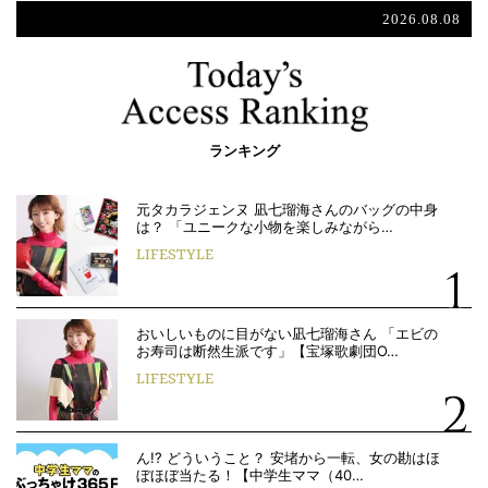
2026.08.08
ランキング
元タカラジェンヌ 凪七瑠海さんのバッグの中身
は？ 「ユニークな小物を楽しみながら…
LIFESTYLE
おいしいものに目がない凪七瑠海さん 「エビの
お寿司は断然生派です」【宝塚歌劇団O…
LIFESTYLE
ん!? どういうこと？ 安堵から一転、女の勘はほ
ぼほぼ当たる！【中学生ママ（40…