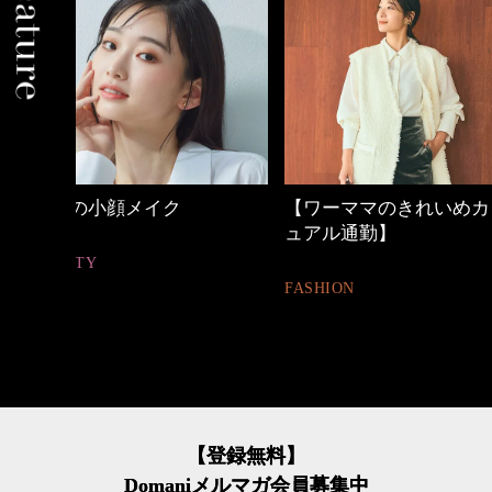
【ワーママのきれいめカジ
優木まおみさん「
ュアル通勤】
割。」
FASHION
LIFESTYLE
【登録無料】
Domaniメルマガ会員募集中