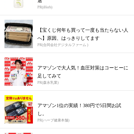
選
PR(iHerb)
【宝くじ何年も買って一度も当たらない人
へ】原因、はっきりしてます
PR(合同会社デジタルファーム )
アマゾンで大人気！血圧対策はコーヒーに
足してみて
PR(森永乳業)
アマゾン1位の実績！380円で5日間お試
し。
PR(ハーブ健康本舗)