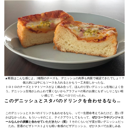
▲断面はこんな感じよ。2種類のチーズも、デニッシュの肉厚も肉眼で確認できたでしょ！？
個人的には中にもソースを入れるとかもう一工夫欲しかったな。
トロトロのチーズとトマトソースがよく絡み合って、ほんのり甘いデニッシュ生地によく合
う。デニッシュ生地がふわふわで重くないからアラフォーの私のお腹にもずっしりこない軽
い感じで、一気にペロリだったわ。
このデニッシュとスタバのドリンクを合わせるなら…
このデニッシュとスタバのドリンクをあわせるなら、って一生懸命考えてみたけど、思い浮
かばなかったわ。もういっそのこと、テイクアウトしてもらって、
ぜひコーラやジンジャエ
ールなんかの炭酸と合わせていただきたい（笑）！
そのくらいピザ度が高いデニッシュだっ
たわ。普通のピザトーストよりも軽い食感のピザデニッシュ、ぜひスタバでお楽しみあ