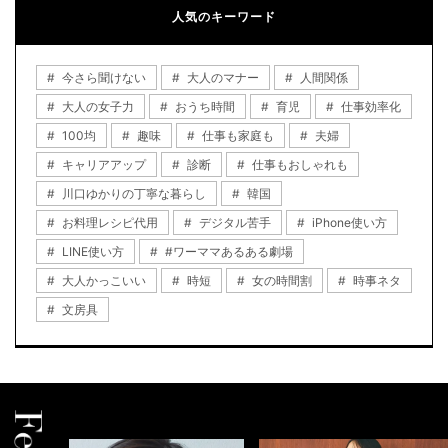
人気のキーワード
今さら聞けない
大人のマナー
人間関係
大人の女子力
おうち時間
育児
仕事効率化
100均
趣味
仕事も家庭も
夫婦
キャリアアップ
診断
仕事もおしゃれも
川口ゆかりの丁寧な暮らし
韓国
お料理レシピ代用
デジタル苦手
iPhone使い方
LINE使い方
#ワーママあるある劇場
大人かっこいい
時短
女の時間割
時事ネタ
文房具