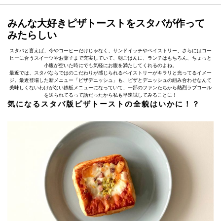
みんな大好きピザトーストをスタバが作って
みたらしい
スタバと言えば、今やコーヒーだけじゃなく、サンドイッチやペイストリー、さらにはコー
ヒーに合うスイーツやお菓子まで充実していて、朝ごはんに、ランチはもちろん、ちょっと
小腹が空いた時にでも気軽にお腹を満たしてくれるのよね。
最近では、スタバならではのこだわりが感じられるペイストリーがキラリと光ってるイメー
ジ。最近登場した新メニュー「ピザデニッシュ」も、ピザとデニッシュの組み合わせなんて
美味しくないわけがない鉄板メニューになっていて、一部のファンたちから熱烈ラブコール
を送られてるって話だったから私も早速試してみることに！
気になるスタバ版ピザトーストの全貌はいかに！？