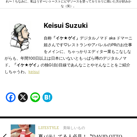
れ〜！ちなみに、私はうすーいトーストにピザソースを塗ってカリカリに焼いた方が好みか
な（笑）。
Keisui Suzuki
自称
「イケ★ゲイ」
デジタルノマド aka ドマーニ
姐さんです♡レストランやアパレルのPRのお仕事
をメインに、ちゃっかりエディター業もこなしな
がらも、年間100日以上は日本にいないともっぱら噂のデジタルノマ
ド。
「イケ★ゲイ」
の独G(自)目線であんなことやそんなことをご紹介
しちゃうわ。
keisui
Facebook
X
Line
Hatena
LIFESTYLE
美味しいもの
夏バテしてる人必見！〝DAVID OTTO