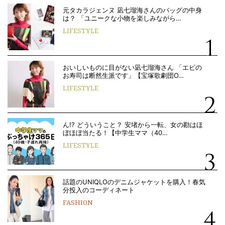
元タカラジェンヌ 凪七瑠海さんのバッグの中身
は？ 「ユニークな小物を楽しみながら…
LIFESTYLE
おいしいものに目がない凪七瑠海さん 「エビの
お寿司は断然生派です」【宝塚歌劇団O…
LIFESTYLE
ん!? どういうこと？ 安堵から一転、女の勘はほ
ぼほぼ当たる！【中学生ママ（40…
LIFESTYLE
話題のUNIQLOのデニムジャケットを購入！春気
分投入のコーディネート
FASHION