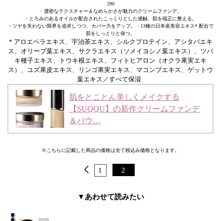
290
・濃密なテクスチャー＆なめらかさが魅力のクリームファンデ。
・とろみのあるオイルが配合されたこっくりとした感触、肌を端正に整える。
・ツヤを失わない限界を追求しつつ、カバー力をアップ。・13種の日本産美容エキス* 配合で
肌をしっとりと保つ。
* アロエベラエキス、宇治茶エキス、シルクプロテイン、アシタバエキ
ス、オリーブ葉エキス、サクラエキス（ソメイヨシノ葉エキス）、ツバ
キ種子エキス、トウキ根エキス、フィトヒアロン（オクラ果実エキ
ス）、ユズ果皮エキス、リンゴ果実エキス、マコンブエキス、ゲットウ
葉エキス／すべて保湿
肌をとことん美しくメイクする
【SUQQU】の新作クリームファンデ
＆パウ…
※こちらに記載した商品の価格は全て税込み価格となります。
1
2
▼あわせて読みたい