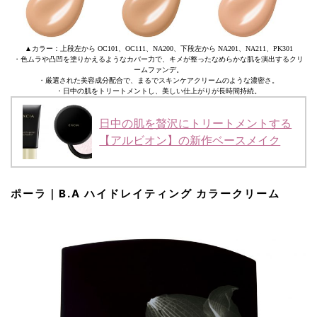
▲カラー：上段左から OC101、OC111、NA200、下段左から NA201、NA211、PK301
・色ムラや凸凹を塗りかえるようなカバー力で、キメが整ったなめらかな肌を演出するクリ
ームファンデ。
・厳選された美容成分配合で、まるでスキンケアクリームのような濃密さ。
・日中の肌をトリートメントし、美しい仕上がりが長時間持続。
日中の肌を贅沢にトリートメントする
【アルビオン】の新作ベースメイク
ポーラ｜B.A ハイドレイティング カラークリーム