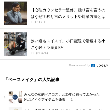
【心理カウンセラー監修】独り言を言うの
はなぜ？独り言のメリットや対策方法とは
LIFESTYLE
狭い道もスイスイ。小口配送で活躍する小
さな軽トラ感覚EV
PR（BLAZE）
Recommended by
「ベースメイク」の人気記事
みんなの私的ベスコス。2025年に買ってよかった
No.1メイクアイテムを発表！【…