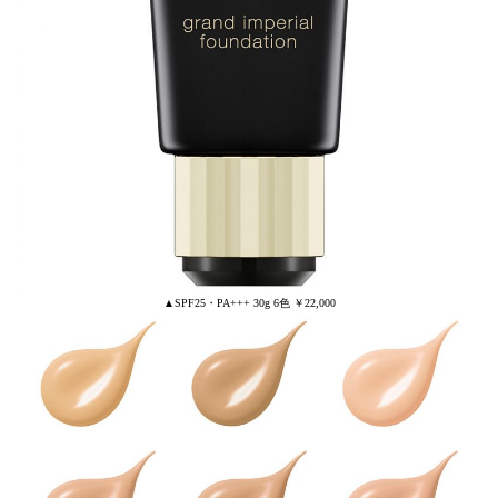
▲SPF25・PA+++ 30g 6色 ￥22,000