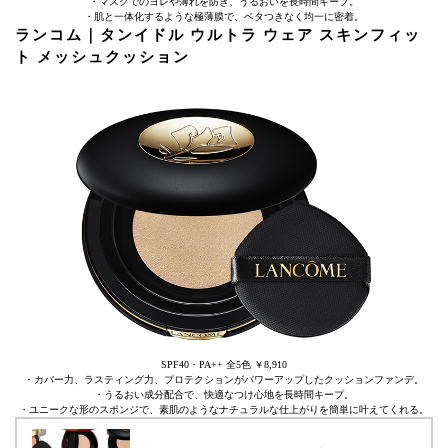
・マスクでのヨレや薄れを防ぎ、うるおいを長時間キープ。
・肌と一体化するような極薄膜で、ベタつきなく均一に密着。
ランコム｜タンイドル ウルトラ ウェア スキンフィッ
ト メッシュクッション
SPF40・PA++ 全5色 ￥8,910
・カバー力、ラスティング力、プロテクションがパワーアップしたクッションファンデ。
・うるおい成分配合で、快適なつけ心地を長時間キープ。
・ユニークな形のスポンジで、素肌のようなナチュラルな仕上がりを簡単に叶えてくれる。