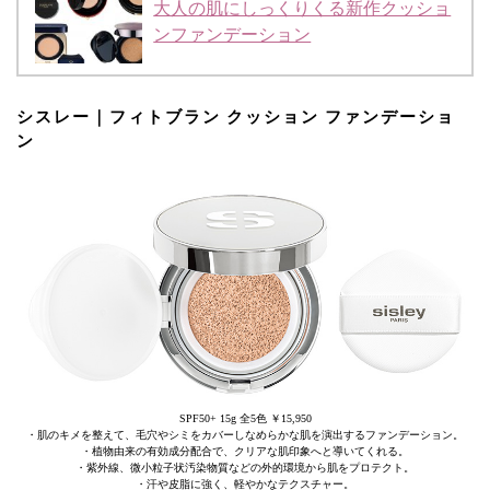
大人の肌にしっくりくる新作クッショ
ンファンデーション
シスレー｜フィトブラン クッション ファンデーショ
ン
SPF50+ 15g 全5色 ￥15,950
・肌のキメを整えて、毛穴やシミをカバーしなめらかな肌を演出するファンデーション。
・植物由来の有効成分配合で、クリアな肌印象へと導いてくれる。
・紫外線、微小粒子状汚染物質などの外的環境から肌をプロテクト。
・汗や皮脂に強く、軽やかなテクスチャー。