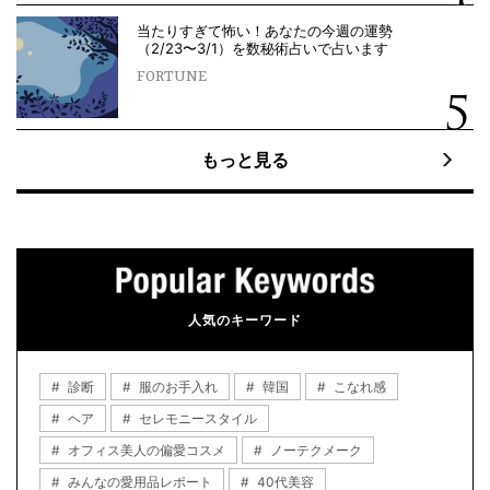
当たりすぎて怖い！あなたの今週の運勢
（2/23〜3/1）を数秘術占いで占います
FORTUNE
もっと見る
人気のキーワード
診断
服のお手入れ
韓国
こなれ感
ヘア
セレモニースタイル
オフィス美人の偏愛コスメ
ノーテクメーク
みんなの愛用品レポート
40代美容