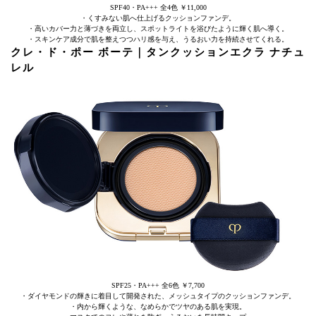
SPF40・PA+++ 全4色 ￥11,000
・くすみない肌へ仕上げるクッションファンデ。
・高いカバー力と薄づきを両立し、スポットライトを浴びたように輝く肌へ導く。
・スキンケア成分で肌を整えつつハリ感を与え、うるおい力を持続させてくれる。
クレ・ド・ポー ボーテ｜タンクッションエクラ ナチュ
レル
SPF25・PA+++ 全6色 ￥7,700
・ダイヤモンドの輝きに着目して開発された、メッシュタイプのクッションファンデ。
・内から輝くような、なめらかでツヤのある肌を実現。