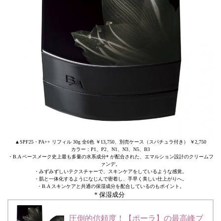
▲SPF25・PA++ リフィル 30g 全6色 ￥13,750、別売ケース（スパチュラ付き） ￥2,750
カラー：P1、P2、N1、N3、N5、B3
・B.A ベースメーク史上最も多量の水系成分* が配合された、エマルション設計のクリームフ
ァンデ。
・みずみずしいテクスチャーで、スキンケアをしているような感覚。
・肌と一体化するようになじんで密着し、手早く美しい仕上がりへ。
・B.A スキンケアと共通の保湿成分を配合しているのもポイント。
* 保湿成分
圧倒的信頼度！【ポーラ】の最高峰ブ