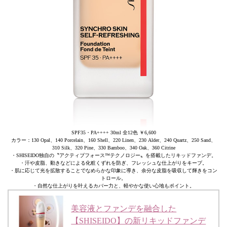
SPF35・PA++++ 30ml 全12色 ￥6,600
カラー：130 Opal、140 Porcelain、160 Shell、220 Linen、230 Alder、240 Quartz、250 Sand、
310 Silk、320 Pine、330 Bamboo、340 Oak、360 Citrine
・SHISEIDO独自の〝アクティブフォース™テクノロジー〟を搭載したリキッドファンデ。
・汗や皮脂、動きなどによる化粧くずれを防ぎ、フレッシュな仕上がりをキープ。
・肌に応じて光を拡散することでなめらかな印象に導き、余分な皮脂を吸収して輝きをコン
トロール。
・自然な仕上がりを叶えるカバー力と、軽やかな使い心地もポイント。
美容液とファンデを融合した
【SHISEIDO】の新リキッドファンデ