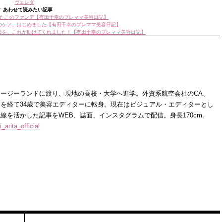
ヴェレダ
▼ あわせて読みたい記事
たこのファンデ【有田千幸のプレママ美容日記】
のケア、はじめました【有田千幸のプレママ美容日記】
日を、これが助けてくれました！【有田千幸のプレママ美容日記】
ージーランドに渡り、現地の高校・大学へ進学。外資系航空会社のCA、
を経て34歳で美容エディターに転身。現在はビジュアル・エディターとし
線を活かした記事をWEB、誌面、インスタグラムで配信。身長170cm。
_arita_official