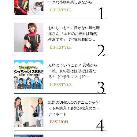
ークな小物を楽しみながら…
LIFESTYLE
おいしいものに目がない凪七瑠
海さん 「エビのお寿司は断然
生派です」【宝塚歌劇団O…
LIFESTYLE
ん!? どういうこと？ 安堵から
一転、女の勘はほぼほぼ当た
る！【中学生ママ（40…
LIFESTYLE
話題のUNIQLOのデニムジャケ
ットを購入！春気分投入のコー
ディネート
FASHION