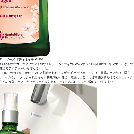
 マザーズ ボディオイル ¥3,800
けているオーガニックブランドのヴェレダ。ベビーを包み込み守っているお腹のスキンケアには、や
使えるアイテムがいちばんですよね。
アルニカのエキスがたっぷりと配合された「マザーズ ボディオイル」は、産前のケアだけに限ら
ーなので、ベタつきも気にならず朝晩問わず使え、乾燥によるつっぱり感を和らげてくれます (そ
などの水分でケアした上からオイルを塗ることで、さらにしっとり楽になりますよ)！