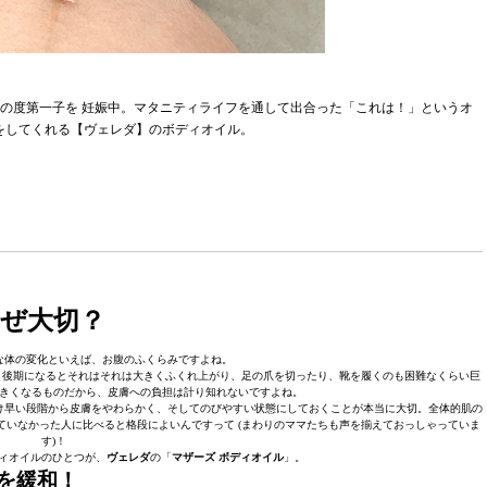
、この度第一子を 妊娠中。マタニティライフを通して出合った「これは！」というオ
をしてくれる【ヴェレダ】のボディオイル。
ぜ大切？
な体の変化といえば、お腹のふくらみですよね。
、後期になるとそれはそれは大きくふくれ上がり、足の爪を切ったり、靴を履くのも困難なくらい巨
大きくなるものだから、皮膚への負担は計り知れないですよね。
け早い段階から皮膚をやわらかく、そしてのびやすい状態にしておくことが本当に大切。全体的肌の
いなかった人に比べると格段によいんですって (まわりのママたちも声を揃えておっしゃっていま
す)！
ィオイルのひとつが、
ヴェレダ
の「
マザーズ ボディオイル
」。
を緩和！