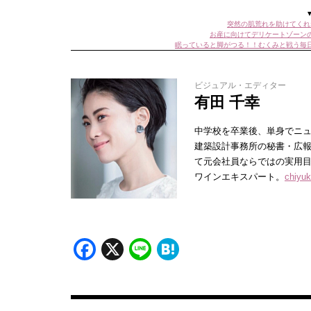
突然の肌荒れを助けてくれ
お産に向けてデリケートゾーン
眠っていると脚がつる！！むくみと戦う毎
ビジュアル・エディター
有田 千幸
中学校を卒業後、単身でニュ
建築設計事務所の秘書・広報
て元会社員ならではの実用目
ワインエキスパート。
chiyuki
Facebook
X
Line
Hatena