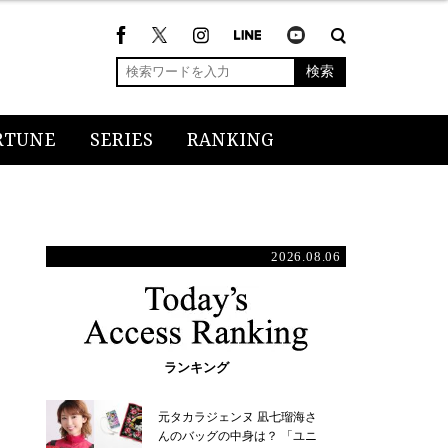
検索
RTUNE
SERIES
RANKING
2026.08.06
ランキング
元タカラジェンヌ 凪七瑠海さ
んのバッグの中身は？ 「ユニ