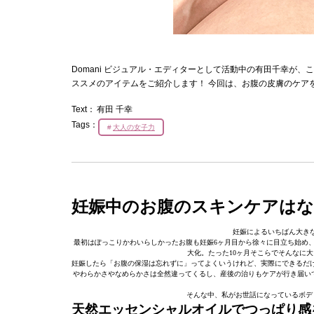
Domani ビジュアル・エディターとして活動中の有田千幸が
ススメのアイテムをご紹介します！ 今回は、お腹の皮膚のケア
Text：
有田 千幸
Tags：
大人の女子力
妊娠中のお腹のスキンケアはな
妊娠によるいちばん大き
最初はぽっこりかわいらしかったお腹も妊娠6ヶ月目から徐々に目立ち始め
大化。たった10ヶ月そこらでそんなに
妊娠したら「お腹の保湿は忘れずに」ってよくいうけれど、実際にできるだ
やわらかさやなめらかさは全然違ってくるし、産後の治りもケアが行き届いて
そんな中、私がお世話になっているボデ
天然エッセンシャルオイルでつっぱり感