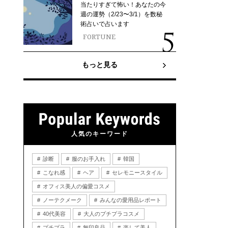
当たりすぎて怖い！あなたの今
週の運勢（2/23〜3/1）を数秘
術占いで占います
FORTUNE
もっと見る
人気のキーワード
診断
服のお手入れ
韓国
こなれ感
ヘア
セレモニースタイル
オフィス美人の偏愛コスメ
ノーテクメーク
みんなの愛用品レポート
40代美容
大人のプチプラコスメ
プチプラ
無印良品
楽して美人