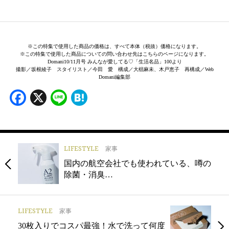
※この特集で使用した商品の価格は、すべて本体（税抜）価格になります。
※この特集で使用した商品についての問い合わせ先はこちらのページになります。
Domani10/11月号 みんなが愛してる♡「生活名品」100より
撮影／坂根綾子 スタイリスト／今田 愛 構成／大椙麻未、木戸恵子 再構成／Web
Domani編集部
Facebook
X
Line
Hatena
LIFESTYLE
家事
国内の航空会社でも使われている、噂の
除菌・消臭…
LIFESTYLE
家事
30枚入りでコスパ最強！水で洗って何度