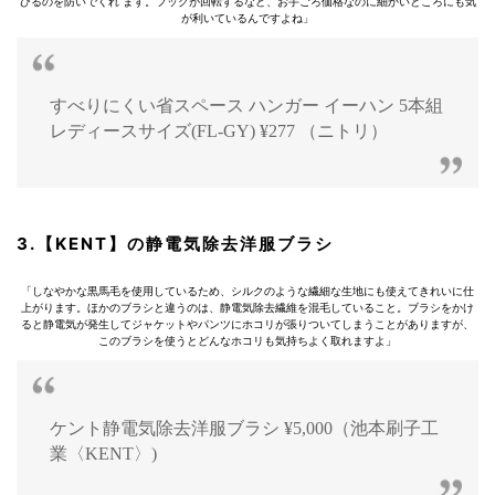
びるのを防いでくれ ます。フックが回転するなど、お手ごろ価格なのに細かいところにも気
が利いているんですよね」
すべりにくい省スペース ハンガー イーハン 5本組
レディースサイズ(FL-GY) ¥277 （ニトリ）
3.【KENT】の静電気除去洋服ブラシ
「しなやかな黒馬毛を使用しているため、シルクのような繊細な生地にも使えてきれいに仕
上がります。ほかのブラシと違うのは、静電気除去繊維を混毛していること。ブラシをかけ
ると静電気が発生してジャケットやパンツにホコリが張りついてしまうことがありますが、
このブラシを使うとどんなホコリも気持ちよく取れますよ」
ケント静電気除去洋服ブラシ ¥5,000（池本刷子工
業〈KENT〉)