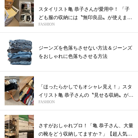
スタイリスト亀 恭子さんが愛用中！ 「子
ども服の収納には〝無印良品〟が使えま
FASHION
す」...
ジーンズを色落ちさせない方法＆ジーンズ
をおしゃれに色落ちさせる方法
「ほったらかしでもオシャレ見え！」スタ
イリスト亀 恭子さんの〝見せる収納〟が見
FASHION
た...
さすがおしゃれプロ！「亀 恭子さん、大量
の靴をどう収納してますか？」【超人気ス