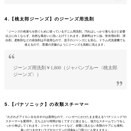
4.【桃太郎ジーンズ】のジーンズ用洗剤
「ジーンズの色落ちを防ぐために使っているデニム用洗剤。汚れはしっかり落ちるけど必要
以上に白くならず、自然な風合いに洗い上げてくれます。原材料はヤシ油。蛍光増白剤、漂
白剤、柔軟剤などの添加剤は不使用なので、息子のジーンズにも安心。ドラム式洗濯機でも
使えるので、普通の洋服のようにジーンズも気軽に洗えます」
ジーンズ用洗剤￥1,800（ジャパンブルー〈桃太郎
ジーンズ〉）
5.【パナソニック】の衣類スチーマー
「わざわざアイロン台を出すのは面倒なので、ハンガーにかけたまま使える”パナソニック”の
スチーマーを愛用中。立ち上がり時間が短くてすぐに使えるし、強力なスチームでシワをし
っかり伸ばしてくれます。ジャケットやコートなど、頻繁に洗えない衣類のケアにも便利。
臭いがつきやすいラグやカーテンの消臭&シワ取りにも使えますよ」