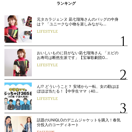
ランキング
元タカラジェンヌ 凪七瑠海さんのバッグの中身
は？ 「ユニークな小物を楽しみながら…
LIFESTYLE
おいしいものに目がない凪七瑠海さん 「エビの
お寿司は断然生派です」【宝塚歌劇団O…
LIFESTYLE
ん!? どういうこと？ 安堵から一転、女の勘はほ
ぼほぼ当たる！【中学生ママ（40…
LIFESTYLE
話題のUNIQLOのデニムジャケットを購入！春気
分投入のコーディネート