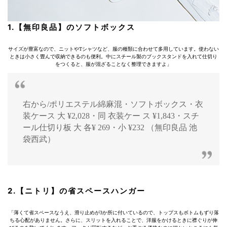
1.【無印良品】のソフトボックス
サイズが豊富なので、ニットやTシャツなど、服の種類に合わせて多用しています。使わない
ときは小さく畳んで収納できるのも便利。中にスチール製のブックスタンドを入れて仕切り
をつくると、服が混ざることなく整理できますよ」
右から/ポリエステル綿麻混・ソフトボックス・衣
装ケース 大 ¥2,028・同 衣装ケー ス ¥1,843・スチ
ール仕切り板 大 各¥ 269・小 ¥232 （無印良品 池
袋西武）
2.【ニトリ】の省スペースハンガー
「薄くて省スペースなうえ、滑り止めが3か所に付いているので、トップスもボトムもずり落
ちる心配がありません。さらに、スリットを入れることで、洋服をかけるときに襟ぐりが伸