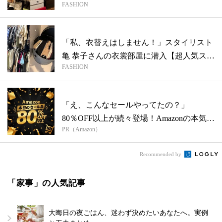
FASHION
タ...
「私、衣替えはしません！」スタイリスト
亀 恭子さんの衣裳部屋に潜入【超人気スタ
FASHION
イ...
「え、こんなセールやってたの？」
80％OFF以上が続々登場！Amazonの本気
PR（Amazon）
が...
Recommended by
「家事」の人気記事
大晦日の夜ごはん、迷わず決めたいあなたへ。実例