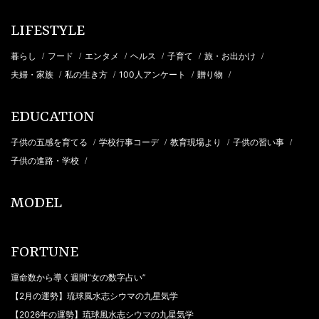
LIFESTYLE
暮らし
フード
エンタメ
ヘルス
子育て
旅・お出かけ
/
/
/
/
/
/
夫婦・家族
私の生き方
100人アンケート
贈り物
/
/
/
/
EDUCATION
子供の五感を育てる
学校行事コーデ
教育現場より
子供の習い事
/
/
/
/
子供の進路・学校
/
MODEL
FORTUNE
運命数から導く週間“女の数字占い”
【2月の運勢】琉球風水志シウマの九星気学
【2026年の運勢】琉球風水志シウマの九星気学