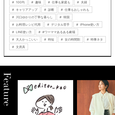
100均
趣味
仕事も家庭も
夫婦
キャリアアップ
診断
仕事もおしゃれも
川口ゆかりの丁寧な暮らし
韓国
お料理レシピ代用
デジタル苦手
iPhone使い方
LINE使い方
#ワーママあるある劇場
大人かっこいい
時短
女の時間割
時事ネタ
文房具