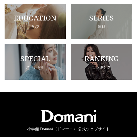
EDUCATION
SERIES
学び
連載
SPECIAL
RANKING
スペシャル
ランキング
小学館 Domani（ドマーニ） 公式ウェブサイト