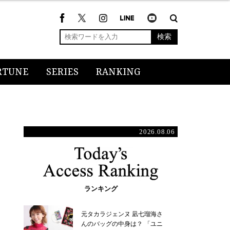
検索
RTUNE
SERIES
RANKING
2026.08.06
ランキング
元タカラジェンヌ 凪七瑠海さ
んのバッグの中身は？ 「ユニ