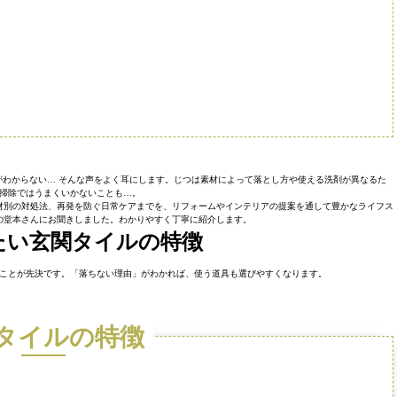
わからない… そんな声をよく耳にします。じつは素材によって落とし方や使える洗剤が異なるた
掃除ではうまくいかないことも…。
材別の対処法、再発を防ぐ日常ケアまでを、リフォームやインテリアの提案を通して豊かなライフス
の堂本さんにお聞きしました。わかりやすく丁寧に紹介します。
たい玄関タイルの特徴
ことが先決です。「落ちない理由」がわかれば、使う道具も選びやすくなります。
タイルの特徴