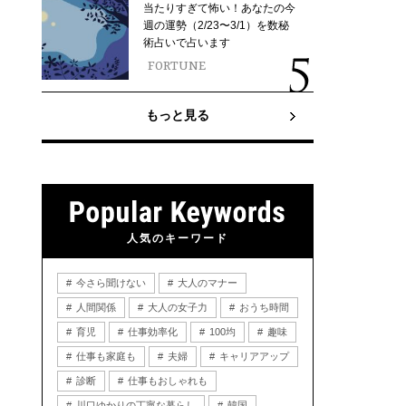
当たりすぎて怖い！あなたの今
週の運勢（2/23〜3/1）を数秘
術占いで占います
FORTUNE
もっと見る
人気のキーワード
今さら聞けない
大人のマナー
人間関係
大人の女子力
おうち時間
育児
仕事効率化
100均
趣味
仕事も家庭も
夫婦
キャリアアップ
診断
仕事もおしゃれも
川口ゆかりの丁寧な暮らし
韓国