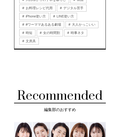
お料理レシピ代用
デジタル苦手
iPhone使い方
LINE使い方
#ワーママあるある劇場
大人かっこいい
時短
女の時間割
時事ネタ
文房具
Recommended
編集部のおすすめ