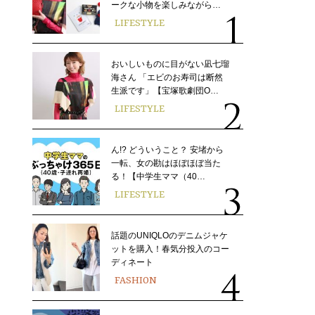
ークな小物を楽しみながら…
LIFESTYLE
おいしいものに目がない凪七瑠
海さん 「エビのお寿司は断然
生派です」【宝塚歌劇団O…
LIFESTYLE
ん!? どういうこと？ 安堵から
一転、女の勘はほぼほぼ当た
る！【中学生ママ（40…
LIFESTYLE
話題のUNIQLOのデニムジャケ
ットを購入！春気分投入のコー
ディネート
FASHION