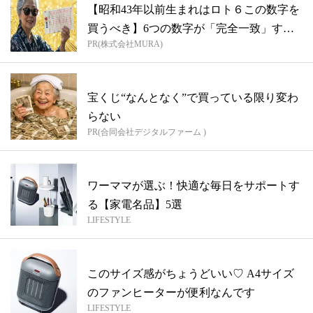
【昭和43年以前生まれはロト６この数字を
買うべき】6つの数字が「完全一致」する
PR(株式会社MURA)
方...
宝くじ“なんとなく”で買っている限り変わ
らない
PR(合同会社デジタルファーム )
ワーママが選ぶ！快適な毎日をサポートす
る【家電名品】5選
LIFESTYLE
このサイズ感がちょうどいい♡ A4サイズ
のファンヒーターが便利なんです
LIFESTYLE