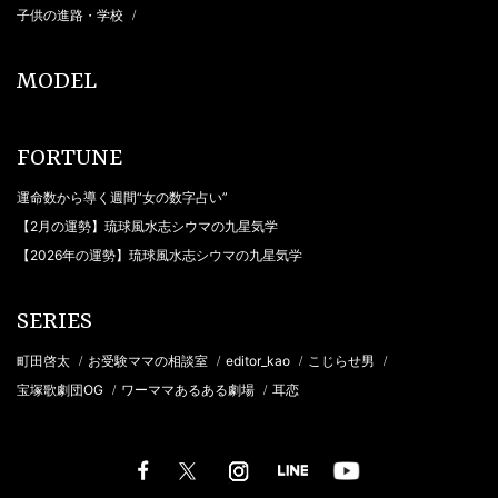
子供の進路・学校
/
MODEL
FORTUNE
運命数から導く週間“女の数字占い”
【2月の運勢】琉球風水志シウマの九星気学
【2026年の運勢】琉球風水志シウマの九星気学
SERIES
町田啓太
お受験ママの相談室
editor_kao
こじらせ男
/
/
/
/
宝塚歌劇団OG
ワーママあるある劇場
耳恋
/
/