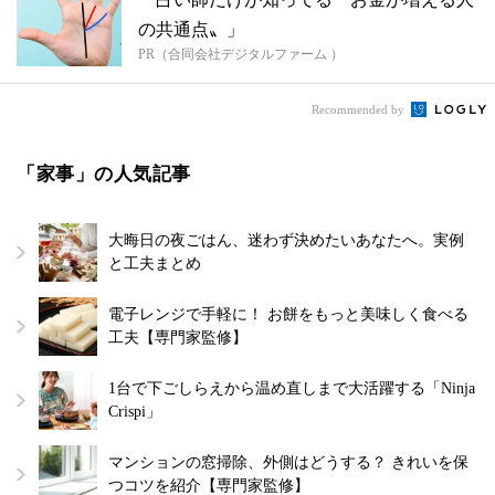
の共通点〟」
PR（合同会社デジタルファーム ）
Recommended by
「家事」の人気記事
大晦日の夜ごはん、迷わず決めたいあなたへ。実例
と工夫まとめ
電子レンジで手軽に！ お餅をもっと美味しく食べる
工夫【専門家監修】
1台で下ごしらえから温め直しまで大活躍する「Ninja
Crispi」
マンションの窓掃除、外側はどうする？ きれいを保
つコツを紹介【専門家監修】