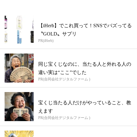
【iHerb】でこれ買って！SNSでバズってる
〝GOLD〟サプリ
PR(iHerb)
同じ宝くじなのに、当たる人と外れる人の
違い実は“ここ”でした
PR(合同会社デジタルファーム )
宝くじ当たる人だけがやっていること、教
えます
PR(合同会社デジタルファーム )