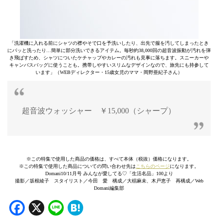
「洗濯機に入れる前にシャツの襟やそで口を予洗いしたり、出先で服を汚してしまったとき
にパッと洗ったり…簡単に部分洗いできるアイテム。毎秒約38,000回の超音波振動が汚れを弾
き飛ばすため、シャツについたケチャップやカレーの汚れも見事に落ちます。スニーカーや
キャンバスバッグに使うことも。携帯しやすいスリムなデザインなので、旅先にも持参して
います」（WEBディレクター・15歳女児のママ・岡野亜紀子さん）
超音波ウォッシャー ￥15,000（シャープ）
※この特集で使用した商品の価格は、すべて本体（税抜）価格になります。
※この特集で使用した商品についての問い合わせ先は
こちらのページ
になります。
Domani10/11月号 みんなが愛してる♡「生活名品」100より
撮影／坂根綾子 スタイリスト／今田 愛 構成／大椙麻未、木戸恵子 再構成／Web
Domani編集部
Facebook
X
Line
Hatena