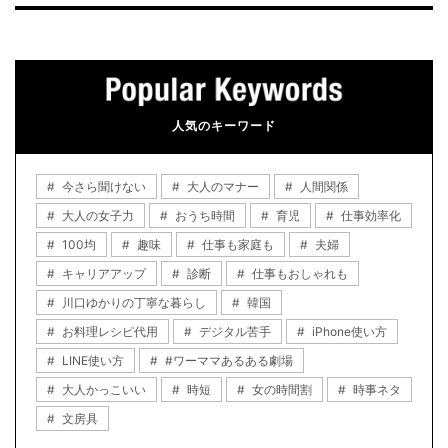
人気のキーワード
今さら聞けない
大人のマナー
人間関係
大人の女子力
おうち時間
育児
仕事効率化
100均
趣味
仕事も家庭も
夫婦
キャリアアップ
診断
仕事もおしゃれも
川口ゆかりの丁寧な暮らし
韓国
お料理レシピ代用
デジタル苦手
iPhone使い方
LINE使い方
#ワーママあるある劇場
大人かっこいい
時短
女の時間割
時事ネタ
文房具