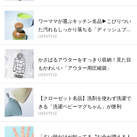
ワーママが選ぶキッチン名品▶︎こびりつい
た汚れもしっかり落ちる「ディッシュブラ
LIFESTYLE
シ...
かさばるアウターをすっきり収納！見た目
もかわいい「アウター用圧縮袋」
LIFESTYLE
【クローゼット名品】洗剤を使わず洗濯で
きる「洗濯ベビーマグちゃん」が便利
LIFESTYLE
「占い師だけが知ってる〝お金が増える人