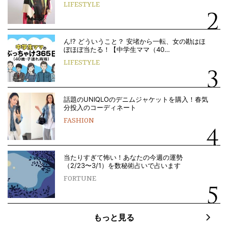
LIFESTYLE
ん!? どういうこと？ 安堵から一転、女の勘はほ
ぼほぼ当たる！【中学生ママ（40…
LIFESTYLE
話題のUNIQLOのデニムジャケットを購入！春気
分投入のコーディネート
FASHION
当たりすぎて怖い！あなたの今週の運勢
（2/23〜3/1）を数秘術占いで占います
FORTUNE
もっと見る