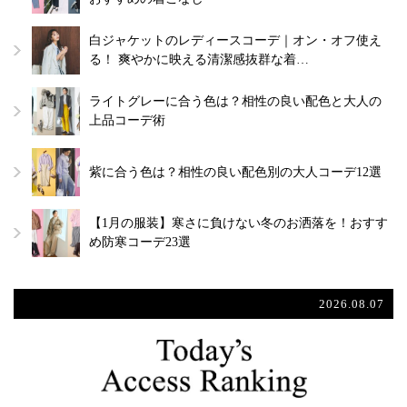
白ジャケットのレディースコーデ｜オン・オフ使え
る！ 爽やかに映える清潔感抜群な着…
ライトグレーに合う色は？相性の良い配色と大人の
上品コーデ術
紫に合う色は？相性の良い配色別の大人コーデ12選
【1月の服装】寒さに負けない冬のお洒落を！おすす
め防寒コーデ23選
2026.08.07