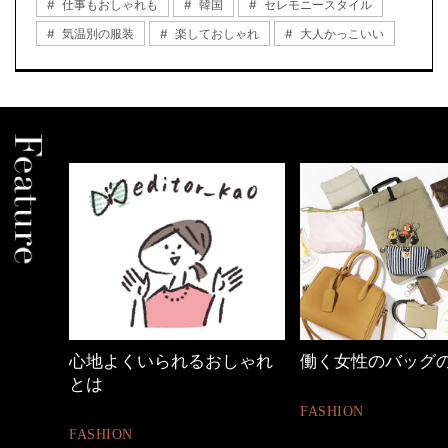
仕事もおしゃれも
韓国
セレモニースタイル
気温別の服装
楽しておしゃれ
大人かっこいい
しゃれ
働く女性のバッグの中身
優木まおみさん「
割。」
FASHION
LIFESTYLE