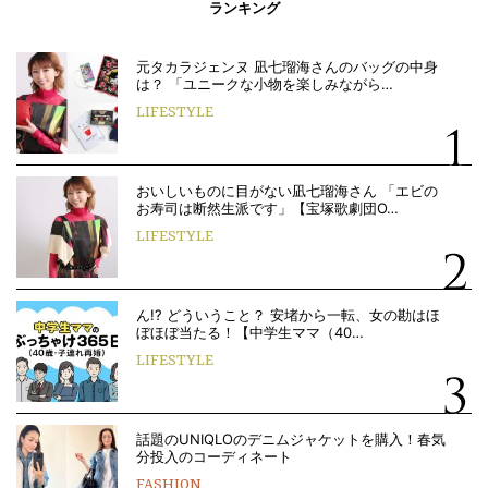
ランキング
元タカラジェンヌ 凪七瑠海さんのバッグの中身
は？ 「ユニークな小物を楽しみながら…
LIFESTYLE
おいしいものに目がない凪七瑠海さん 「エビの
お寿司は断然生派です」【宝塚歌劇団O…
LIFESTYLE
ん!? どういうこと？ 安堵から一転、女の勘はほ
ぼほぼ当たる！【中学生ママ（40…
LIFESTYLE
話題のUNIQLOのデニムジャケットを購入！春気
分投入のコーディネート
FASHION