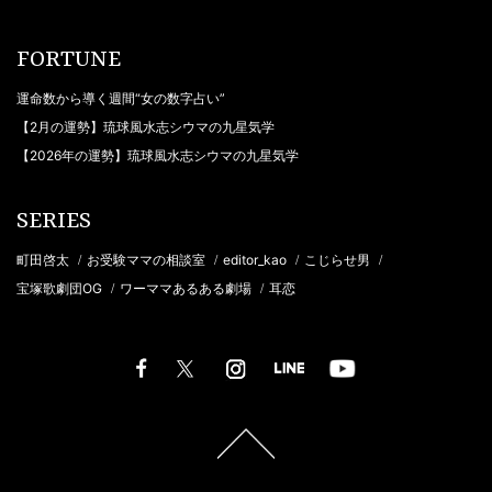
FORTUNE
運命数から導く週間“女の数字占い”
【2月の運勢】琉球風水志シウマの九星気学
【2026年の運勢】琉球風水志シウマの九星気学
SERIES
町田啓太
お受験ママの相談室
editor_kao
こじらせ男
/
/
/
/
宝塚歌劇団OG
ワーママあるある劇場
耳恋
/
/