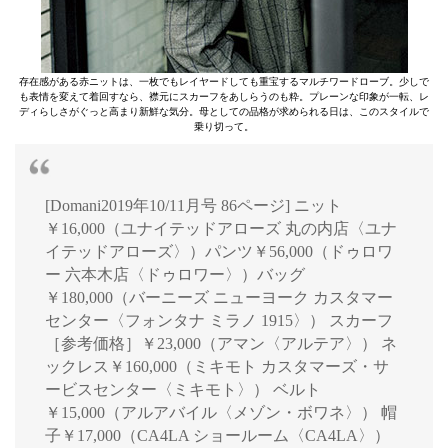
存在感がある赤ニットは、一枚でもレイヤードしても重宝するマルチワードローブ。少しで
も表情を変えて着回すなら、襟元にスカーフをあしらうのも粋。プレーンな印象が一転、レ
ディらしさがぐっと高まり新鮮な気分。母としての品格が求められる日は、このスタイルで
乗り切って。
[Domani2019年10/11月号 86ページ] ニット
￥16,000（ユナイテッドアローズ 丸の内店〈ユナ
イテッドアローズ〉）パンツ￥56,000（ドゥロワ
ー 六本木店〈ドゥロワー〉）バッグ
￥180,000（バーニーズ ニューヨーク カスタマー
センター〈フォンタナ ミラノ 1915〉） スカーフ
［参考価格］￥23,000（アマン〈アルテア〉） ネ
ックレス￥160,000（ミキモト カスタマーズ・サ
ービスセンター〈ミキモト〉） ベルト
￥15,000（アルアバイル〈メゾン・ボワネ〉） 帽
子￥17,000（CA4LA ショールーム〈CA4LA〉）