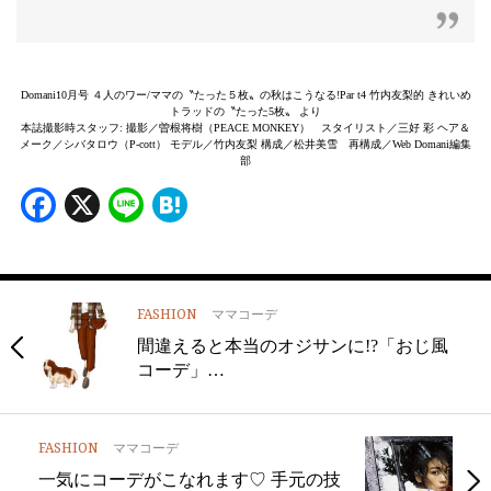
Domani10月号 ４人のワー/ママの〝たった５枚〟の秋はこうなる!Par t4 竹内友梨的 きれいめ
トラッドの〝たった5枚〟 より
本誌撮影時スタッフ: 撮影／曽根将樹（PEACE MONKEY） スタイリスト／三好 彩 ヘア＆
メーク／シバタロウ（P-cott） モデル／竹内友梨 構成／松井美雪 再構成／Web Domani編集
部
Facebook
X
Line
Hatena
FASHION
ママコーデ
間違えると本当のオジサンに!?「おじ風
コーデ」…
FASHION
ママコーデ
一気にコーデがこなれます♡ 手元の技