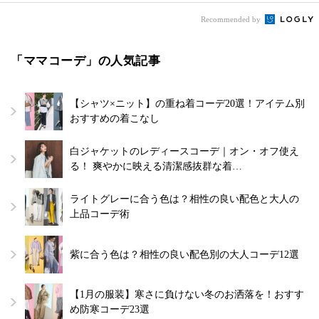
Recommended by
「ママコーデ」の人気記事
【シャツ×ニット】の重ね着コーデ20選！アイテム別
おすすめの着こなし
白ジャケットのレディースコーデ｜オン・オフ使え
る！ 爽やかに映える清潔感抜群な着…
ライトグレーに合う色は？相性の良い配色と大人の
上品コーデ術
紫に合う色は？相性の良い配色別の大人コーデ12選
【1月の服装】寒さに負けない冬のお洒落を！おすす
め防寒コーデ23選