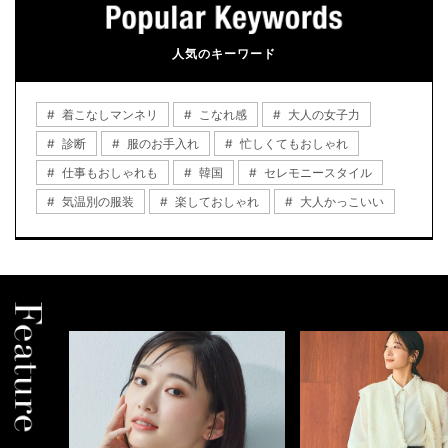
人気のキーワード
着こなしマンネリ
こなれ感
大人の女子力
診断
服のお手入れ
忙しくてもおしゃれ
仕事もおしゃれも
韓国
セレモニースタイル
気温別の服装
楽しておしゃれ
大人かっこいい