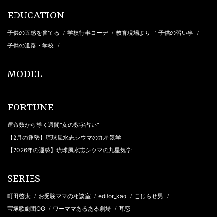
EDUCATION
子供の五感を育てる
学校行事コーデ
教育現場より
子供の習い事
/
/
/
/
子供の進路・学校
/
MODEL
FORTUNE
運命数から導く週間“女の数字占い”
【2月の運勢】琉球風水志シウマの九星気学
【2026年の運勢】琉球風水志シウマの九星気学
SERIES
町田啓太
お受験ママの相談室
editor_kao
こじらせ男
/
/
/
/
宝塚歌劇団OG
ワーママあるある劇場
耳恋
/
/