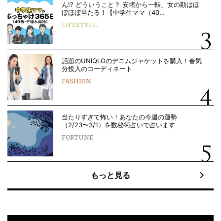
ん!? どういうこと？ 安堵から一転、女の勘はほ
ぼほぼ当たる！【中学生ママ（40…
LIFESTYLE
話題のUNIQLOのデニムジャケットを購入！春気
分投入のコーディネート
FASHION
当たりすぎて怖い！あなたの今週の運勢
（2/23〜3/1）を数秘術占いで占います
FORTUNE
もっと見る