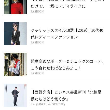
だけで、一気にレディライクに
FASHION
ジャケットスタイル18選【2019】| 30代40
代レディースファッション
FASHION
難度高めなボーダー＆チェックのコーデ、
こう合わせればなじみよし！
FASHION
【西野亮廣】ビジネス書最新刊『北極星
僕たちはどう働くか』
PR（FINCHI on GOETHE）