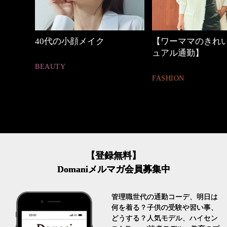
【ワーママのきれいめカジ
心地よくいられる
ュアル通勤】
とは
FASHION
FASHION
【登録無料】
Domaniメルマガ会員募集中
管理職世代の通勤コーデ、明日は
何を着る？子供の受験や習い事、
どうする？人気モデル、ハイセン