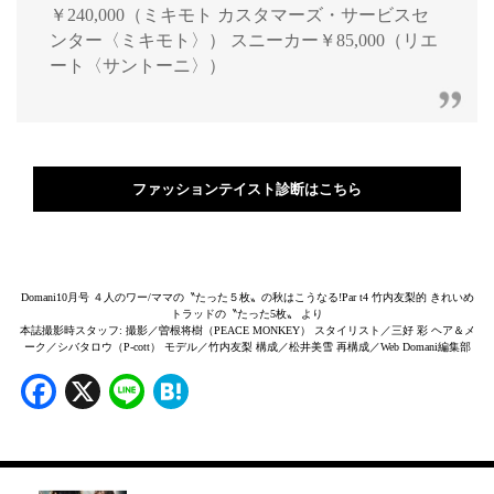
￥240,000（ミキモト カスタマーズ・サービスセ
ンター〈ミキモト〉） スニーカー￥85,000（リエ
ート〈サントーニ〉）
ファッションテイスト診断はこちら
Domani10月号 ４人のワー/ママの〝たった５枚〟の秋はこうなる!Par t4 竹内友梨的 きれいめ
トラッドの〝たった5枚〟 より
本誌撮影時スタッフ: 撮影／曽根将樹（PEACE MONKEY） スタイリスト／三好 彩 ヘア＆メ
ーク／シバタロウ（P-cott） モデル／竹内友梨 構成／松井美雪 再構成／Web Domani編集部
Facebook
X
Line
Hatena