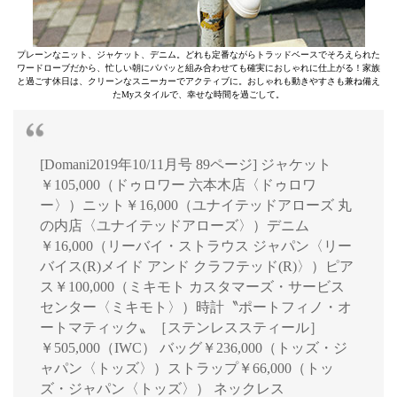
プレーンなニット、ジャケット、デニム。どれも定番ながらトラッドベースでそろえられた
ワードローブだから、忙しい朝にパパッと組み合わせても確実におしゃれに仕上がる！家族
と過ごす休日は、クリーンなスニーカーでアクティブに。おしゃれも動きやすさも兼ね備え
たMyスタイルで、幸せな時間を過ごして。
[Domani2019年10/11月号 89ページ] ジャケット
￥105,000（ドゥロワー 六本木店〈ドゥロワ
ー〉）ニット￥16,000（ユナイテッドアローズ 丸
の内店〈ユナイテッドアローズ〉）デニム
￥16,000（リーバイ・ストラウス ジャパン〈リー
バイス(R)メイド アンド クラフテッド(R)〉）ピア
ス￥100,000（ミキモト カスタマーズ・サービス
センター〈ミキモト〉）時計〝ポートフィノ・オ
ートマティック〟［ステンレススティール］
￥505,000（IWC） バッグ￥236,000（トッズ・ジ
ャパン〈トッズ〉）ストラップ￥66,000（トッ
ズ・ジャパン〈トッズ〉） ネックレス