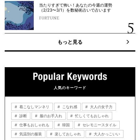
当たりすぎて怖い！あなたの今週の運勢
（2/23〜3/1）を数秘術占いで占います
FORTUNE
もっと見る
人気のキーワード
着こなしマンネリ
こなれ感
大人の女子力
診断
服のお手入れ
忙しくてもおしゃれ
仕事もおしゃれも
韓国
セレモニースタイル
気温別の服装
楽しておしゃれ
大人かっこいい