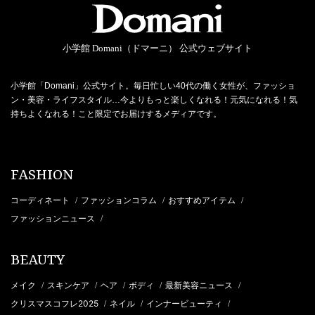
小学館 Domani（ドマーニ） 公式ウェブサイト
小学館「Domani」公式サイト。毎日忙しい40代の働く女性が、ファッショ
ン・美容・ライフスタイル…今よりもっと楽しくなれる！元気になれる！気
持ちよくなれる！こと限定でお届けするメディアです。
FASHION
コーディネート
ファッションコラム
おすすめアイテム
/
/
/
ファッションニュース
/
BEAUTY
メイク
スキンケア
ヘア
ボディ
最新美容ニュース
/
/
/
/
/
クリスマスコフレ2025
ネイル
インナービューティ
/
/
/