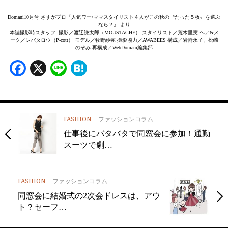
Domani10月号 さすがプロ『人気ワー/ママスタイリスト４人がこの秋の〝たった５枚〟を選ぶ
なら？』 より
本誌撮影時スタッフ: 撮影／渡辺謙太郎（MOUSTACHE） スタイリスト／荒木里実 ヘア&メ
ーク／シバタロウ（P-cott） モデル／牧野紗弥 撮影協力／AWABEES 構成／岩附永子、松崎
のぞみ 再構成／WebDomani編集部
Facebook
X
Line
Hatena
FASHION
ファッションコラム
仕事後にバタバタで同窓会に参加！通勤
スーツで劇…
FASHION
ファッションコラム
同窓会に結婚式の2次会ドレスは、アウ
ト？セーフ…