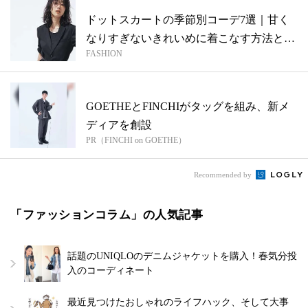
ドットスカートの季節別コーデ7選｜甘く
なりすぎないきれいめに着こなす方法と
FASHION
は？
GOETHEとFINCHIがタッグを組み、新メ
ディアを創設
PR（FINCHI on GOETHE）
Recommended by
「ファッションコラム」の人気記事
話題のUNIQLOのデニムジャケットを購入！春気分投
入のコーディネート
最近見つけたおしゃれのライフハック、そして大事