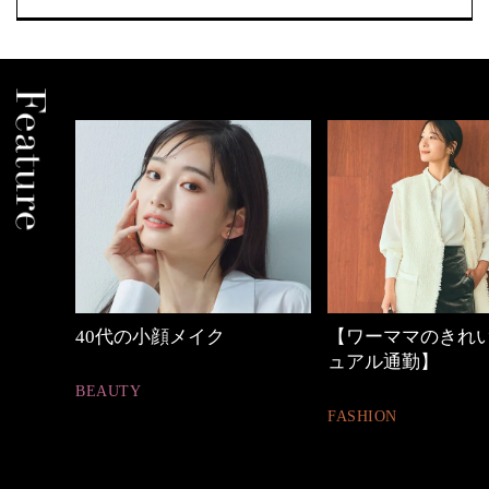
【ワーママのきれいめカジ
心地よくいられる
ュアル通勤】
とは
FASHION
FASHION