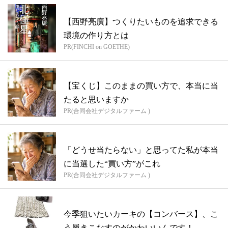
【西野亮廣】つくりたいものを追求できる
環境の作り方とは
PR(FINCHI on GOETHE)
【宝くじ】このままの買い方で、本当に当
たると思いますか
PR(合同会社デジタルファーム )
「どうせ当たらない」と思ってた私が本当
に当選した“買い方”がこれ
PR(合同会社デジタルファーム )
今季狙いたいカーキの【コンバース】、こ
う履きこなすのがかわいいんです！