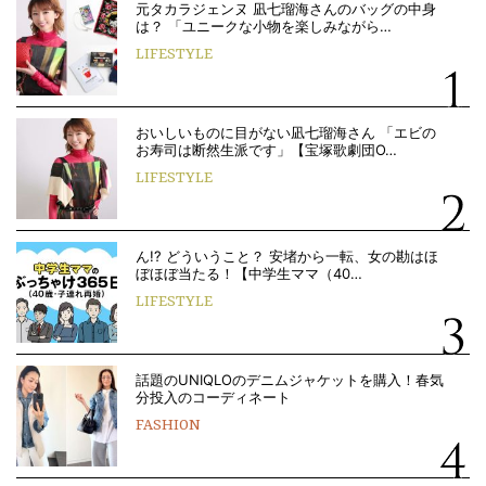
元タカラジェンヌ 凪七瑠海さんのバッグの中身
は？ 「ユニークな小物を楽しみながら…
LIFESTYLE
おいしいものに目がない凪七瑠海さん 「エビの
お寿司は断然生派です」【宝塚歌劇団O…
LIFESTYLE
ん!? どういうこと？ 安堵から一転、女の勘はほ
ぼほぼ当たる！【中学生ママ（40…
LIFESTYLE
話題のUNIQLOのデニムジャケットを購入！春気
分投入のコーディネート
FASHION