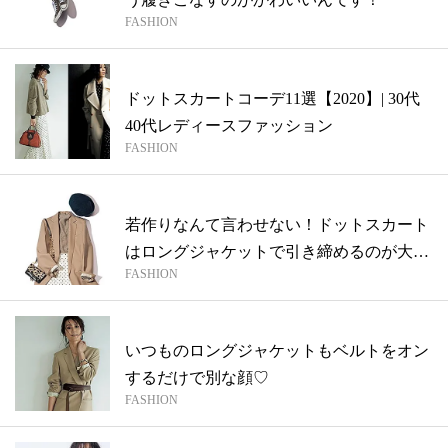
FASHION
ドットスカートコーデ11選【2020】| 30代
40代レディースファッション
FASHION
若作りなんて言わせない！ドットスカート
はロングジャケットで引き締めるのが大人
FASHION
の着...
いつものロングジャケットもベルトをオン
するだけで別な顔♡
FASHION