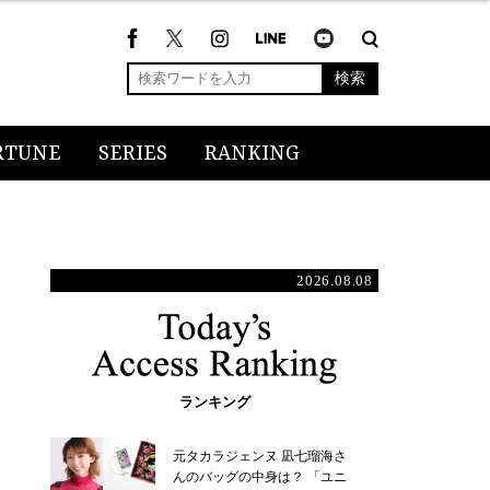
検索
RTUNE
SERIES
RANKING
2026.08.08
ランキング
元タカラジェンヌ 凪七瑠海さ
んのバッグの中身は？ 「ユニ