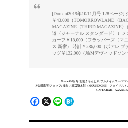
[Domani2019年10/11月号 128ページ
￥43,000（TOMORROWLAND〈BA
MAGAZINE〈THIRD MAGAZIN
道〈ジャーナル スタンダード〉）メガネ
カーフ￥18,000（フラッパーズ〈マ
ス 新宿） 時計￥286,000（ポア
ッグ￥132,000（J&Mデヴィッドソ
Domani10月号 女前きちんと系 フルタイムワー/
本誌撮影時スタッフ: 撮影／渡辺謙太郎（MOUSTACHE） スタイリ
CAFE&BAR、AWABE
Facebook
X
Line
Hatena