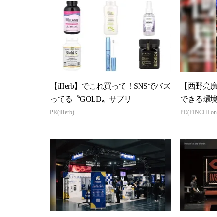
【iHerb】でこれ買って！SNSでバズ
【西野亮
ってる〝GOLD〟サプリ
できる環
PR(iHerb)
PR(FINCHI o