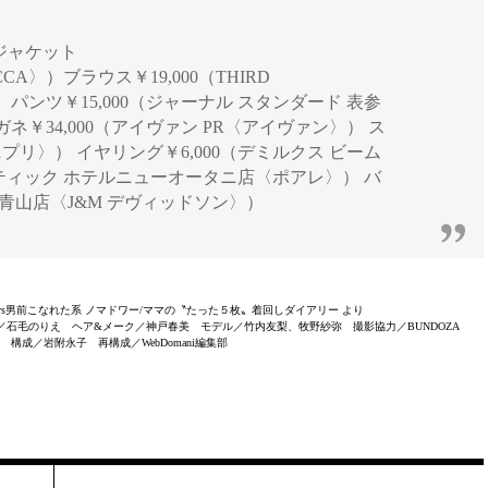
] ジャケット
CCA〉）ブラウス￥19,000（THIRD
E〉）パンツ￥15,000（ジャーナル スタンダード 表参
￥34,000（アイヴァン PR〈アイヴァン〉） ス
ニプリ〉） イヤリング￥6,000（デミルクス ビーム
レ ブティック ホテルニューオータニ店〈ポアレ〉） バ
ン 青山店〈J&M デヴィッドソン〉）
ママvs男前こなれた系 ノマドワー/ママの〝たった５枚〟着回しダイアリー より
スト／石毛のりえ ヘア&メーク／神戸春美 モデル／竹内友梨、牧野紗弥 撮影協力／BUNDOZA
ES 構成／岩附永子 再構成／WebDomani編集部