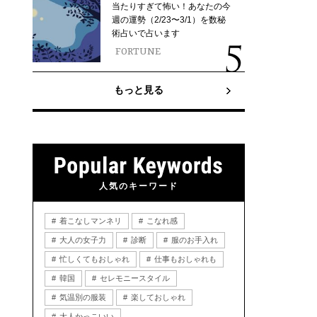
当たりすぎて怖い！あなたの今
週の運勢（2/23〜3/1）を数秘
術占いで占います
FORTUNE
もっと見る
人気のキーワード
着こなしマンネリ
こなれ感
大人の女子力
診断
服のお手入れ
忙しくてもおしゃれ
仕事もおしゃれも
韓国
セレモニースタイル
気温別の服装
楽しておしゃれ
大人かっこいい