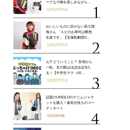
ークな小物を楽しみながら…
LIFESTYLE
おいしいものに目がない凪七瑠
海さん 「エビのお寿司は断然
生派です」【宝塚歌劇団O…
LIFESTYLE
ん!? どういうこと？ 安堵から
一転、女の勘はほぼほぼ当た
る！【中学生ママ（40…
LIFESTYLE
話題のUNIQLOのデニムジャケ
ットを購入！春気分投入のコー
ディネート
FASHION