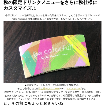
秋の限定ドリンクメニューをさらに秋仕様に
カスタマイズよ
今年の秋メニューは例年とはちょっと違った印象のスタバ。なんでもテーマは【Be colorful
Artful Autumn】今年の秋はもっと彩り豊かに、あなたらしく。なんですって。
▲POPでキュートなスリーブも期間限定で登場中よ。
そこで登場したのが
赤と緑のフラペーチ
のや、
アイスティー
たち。
総じて言っちゃうとスタバのこうした期間限定ドリンクってめちゃ甘で、大人の私は「全部
飲みきれないかも」ってなっちゃうパターンが多くて、今回登場した限定ドリンクも結構そ
れに近かったんだけど、とある無料カスタマイズで「甘すぎ問題」を回避できたのよ。
と、その前にちょっとおさらいね