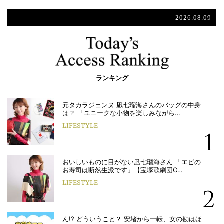
2026.08.09
ランキング
元タカラジェンヌ 凪七瑠海さんのバッグの中身
は？ 「ユニークな小物を楽しみながら…
LIFESTYLE
おいしいものに目がない凪七瑠海さん 「エビの
お寿司は断然生派です」【宝塚歌劇団O…
LIFESTYLE
ん!? どういうこと？ 安堵から一転、女の勘はほ