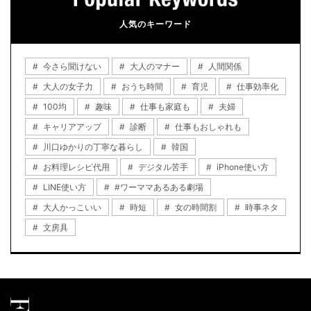
人気のキーワード
今さら聞けない
大人のマナー
人間関係
大人の女子力
おうち時間
育児
仕事効率化
100均
趣味
仕事も家庭も
夫婦
キャリアアップ
診断
仕事もおしゃれも
川口ゆかりの丁寧な暮らし
韓国
お料理レシピ代用
デジタル苦手
iPhone使い方
LINE使い方
#ワーママあるある劇場
大人かっこいい
時短
女の時間割
時事ネタ
文房具