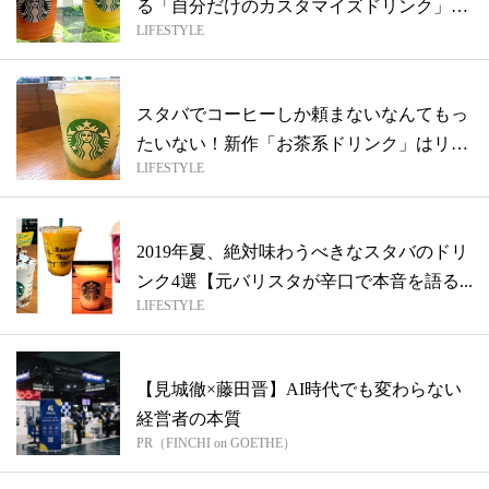
る「自分だけのカスタマイズドリンク」
LIFESTYLE
【元...
スタバでコーヒーしか頼まないなんてもっ
たいない！新作「お茶系ドリンク」はリピ
LIFESTYLE
ート...
2019年夏、絶対味わうべきなスタバのドリ
ンク4選【元バリスタが辛口で本音を語る...
LIFESTYLE
【見城徹×藤田晋】AI時代でも変わらない
経営者の本質
PR（FINCHI on GOETHE）