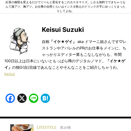
紅茶の種類を変えるだけでぐーんと変化するこのカスタマイズ。しかも無料でできちゃうな
んて激アツ、胸アツ。お仕事の合間くらいはインスタ映えのドリンク片手にゆっくりまった
りしてよね。
Keisui Suzuki
自称
「イケ★ゲイ」
aka ドマーニ姐さんです♡レ
ストランやアパレルのPRのお仕事をメインに、ち
ゃっかりエディター業もこなしながらも、年間
100日以上は日本にいないともっぱら噂のデジタルノマド。
「イケ★ゲ
イ」
の独G(自)目線であんなことやそんなことをご紹介しちゃうわ。
keisui
Facebook
X
Line
Hatena
LIFESTYLE
飲み物