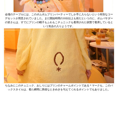
会場のテーブルには、このポムポムプリンパーティーでしか手に入らないという特別なコー
デセットが用意されていました。まだ開始時間の10分以上も前だというのに、ポムバサダー
の皆さんは、すでにプリンの帽子もふわもこチュニックも着用された状態で着席していると
いう気合の入りようです。
ちなみにこのチュニック、おしりにはプリンのチャームポイントである＊マークも。このバ
ックスタイルは、着た瞬間に異様なときめきを与えてくれるポイントでもありました。