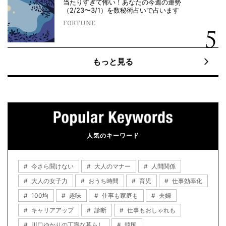
当たりすぎて怖い！あなたの今週の運勢
（2/23〜3/1）を数秘術占いで占います
FORTUNE
もっと見る
人気のキーワード
今さら聞けない
大人のマナー
人間関係
大人の女子力
おうち時間
育児
仕事効率化
100均
趣味
仕事も家庭も
夫婦
キャリアアップ
診断
仕事もおしゃれも
川口ゆかりの丁寧な暮らし
韓国