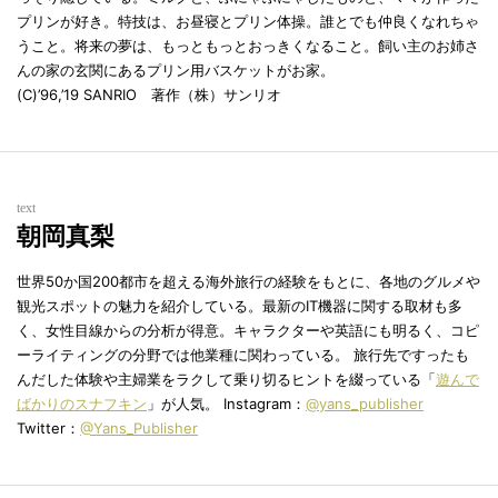
プリンが好き。特技は、お昼寝とプリン体操。誰とでも仲良くなれちゃ
うこと。将来の夢は、もっともっとおっきくなること。飼い主のお姉さ
んの家の玄関にあるプリン用バスケットがお家。
(C)’96,’19 SANRIO 著作（株）サンリオ
text
朝岡真梨
世界50か国200都市を超える海外旅行の経験をもとに、各地のグルメや
観光スポットの魅力を紹介している。最新のIT機器に関する取材も多
く、女性目線からの分析が得意。キャラクターや英語にも明るく、コピ
ーライティングの分野では他業種に関わっている。 旅行先ですったも
んだした体験や主婦業をラクして乗り切るヒントを綴っている「
遊んで
ばかりのスナフキン
」が人気。 Instagram：
@yans_publisher
Twitter：
@Yans_Publisher