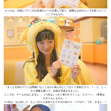
ルールは、台紙にプリンやお友達のシールを選んで貼り、縦横ななめのビンゴを狙うという
シンプルなもの。
「きっと主役のプリンは間違いなくくるから真ん中にしておくと有利だろう…！」と、しっ
かり策略も練って、台紙を完成させました。
ところが、ゲームがはじまると…、1つ目はしっかり者のネズミくん「スコーン」（筆者は、
かすりもしません。）
2つ目は、お人好しで、ちょっぴり人見知りなウサギの女のコ「パウダー」です。すると…！