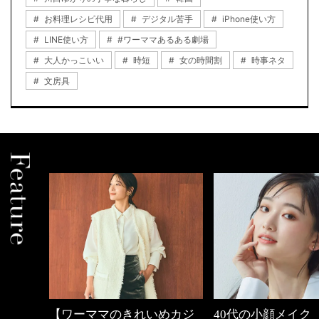
お料理レシピ代用
デジタル苦手
iPhone使い方
LINE使い方
#ワーママあるある劇場
大人かっこいい
時短
女の時間割
時事ネタ
文房具
めカジ
40代の小顔メイク
働く女性のバッグ