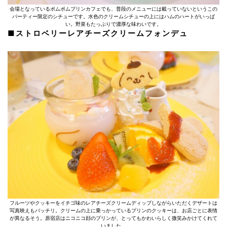
会場となっているポムポムプリンカフェでも、普段のメニューには載っていないというこの
パーティー限定のシチューです。水色のクリームシチューの上にはハムのハートがいっぱ
い。野菜もたっぷりで濃厚な味わいです。
■ストロベリーレアチーズクリームフォンデュ
フルーツやクッキーをイチゴ味のレアチーズクリームディップしながらいただくデザートは
写真映えもバッチリ。クリームの上に乗っかっているプリンのクッキーは、お店ごとに表情
が異なるそう。原宿店はニコニコ顔のプリンが、とってもかわいらしく微笑みかけてくれて
いました。