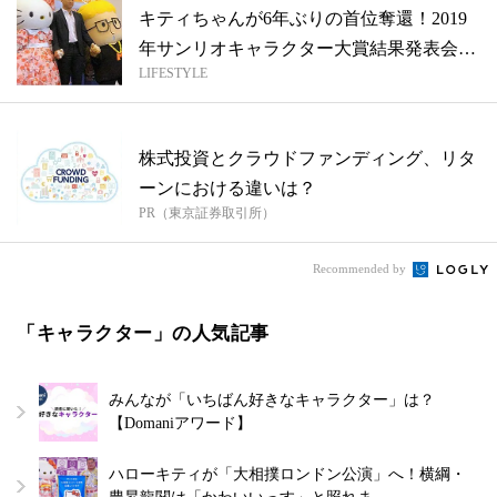
キティちゃんが6年ぶりの首位奪還！2019
年サンリオキャラクター大賞結果発表会
LIFESTYLE
で...
株式投資とクラウドファンディング、リタ
ーンにおける違いは？
PR（東京証券取引所）
Recommended by
「キャラクター」の人気記事
みんなが「いちばん好きなキャラクター」は？
【Domaniアワード】
ハローキティが「大相撲ロンドン公演」へ！横綱・