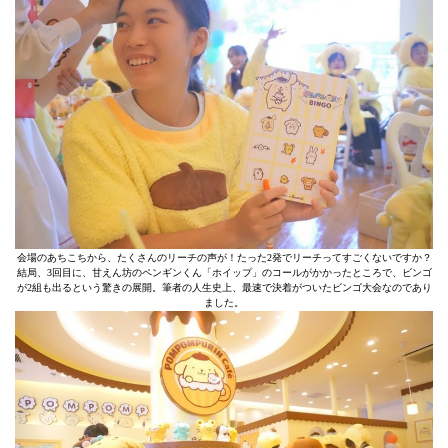
会場のあちこちから、たくさんのリーチの声が！たった2発でリーチってすごくないですか？
結局、3回目に、甘えん坊のペンギンくん「ホイップ」のコールがかかったところで、ビンゴ
が2組も出るという驚きの展開。筆者の人生史上、最速で決着がついたビンゴ大会なのであり
ました。