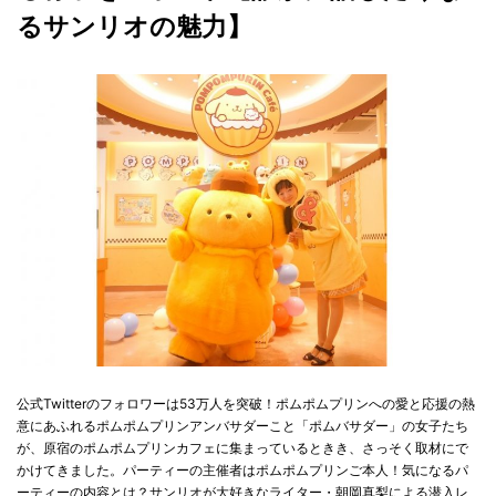
るサンリオの魅力】
公式Twitterのフォロワーは53万人を突破！ポムポムプリンへの愛と応援の熱
意にあふれるポムポムプリンアンバサダーこと「ポムバサダー」の女子たち
が、原宿のポムポムプリンカフェに集まっているときき、さっそく取材にで
かけてきました。パーティーの主催者はポムポムプリンご本人！気になるパ
ーティーの内容とは？サンリオが大好きなライター・朝岡真梨による潜入レ