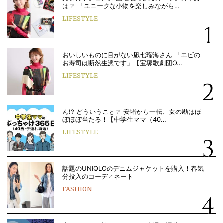
は？ 「ユニークな小物を楽しみながら…
LIFESTYLE
おいしいものに目がない凪七瑠海さん 「エビの
お寿司は断然生派です」【宝塚歌劇団O…
LIFESTYLE
ん!? どういうこと？ 安堵から一転、女の勘はほ
ぼほぼ当たる！【中学生ママ（40…
LIFESTYLE
話題のUNIQLOのデニムジャケットを購入！春気
分投入のコーディネート
FASHION