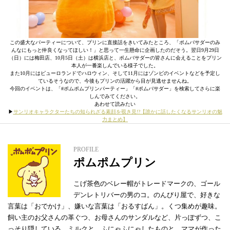
この盛大なパーティーについて、プリンに直接話をきいてみたところ、「ポムバサダーのみ
んなにもっと仲良くなってほしい！」と思って一生懸命に企画したのだそう。翌日9月29日
（日）には梅田店、10月5日（土）は横浜店と、ポムバサダーの皆さんに会えることをプリン
本人が一番楽しんでいる様子でした。
また10月にはピューロランドでハロウィン、そして11月にはゾンビのイベントなどを予定し
ているそうなので、今後もプリンの活躍から目が見逃せませんね。
今回のイベントは、「#ポムポムプリンパーティー」「#ポムバサダー」を検索してさらに楽
しんでみてください。
あわせて読みたい
▶︎
サンリオキャラクターたちの知られざる素顔を覗き見!?【誰かに話したくなるサンリオの魅
力まとめ】
PROFILE
ポムポムプリン
こげ茶色のベレー帽がトレードマークの、ゴール
デンレトリバーの男のコ。のんびり屋で、好きな
言葉は「おでかけ」、嫌いな言葉は「おるすばん」。くつ集めが趣味。
飼い主のお父さんの革ぐつ、お母さんのサンダルなど、片っぽずつ、こ
っそり隠している。ミルクと、ふにゃふにゃしたものと、ママが作った