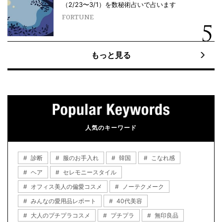
（2/23〜3/1）を数秘術占いで占います
FORTUNE
もっと見る
人気のキーワード
診断
服のお手入れ
韓国
こなれ感
ヘア
セレモニースタイル
オフィス美人の偏愛コスメ
ノーテクメーク
みんなの愛用品レポート
40代美容
大人のプチプラコスメ
プチプラ
無印良品