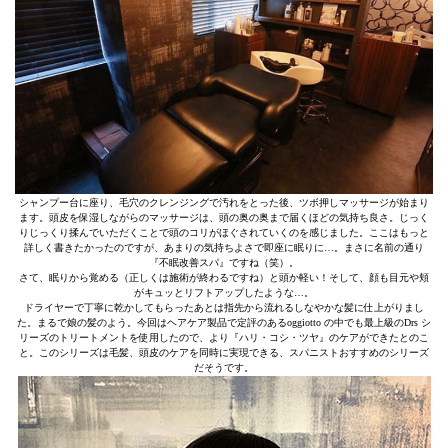
シャンプー台に座り、毛穴のクレンジングで汚れをとった後、ツボ押しマッサージが始まり
ます。頭皮を保湿しながらのマッサージは、頭の奥の奥まで届くほどの気持ち良さ。じっく
りじっくり揉んでいただくことで頭のコリがほぐされていくのを感じました。ここはもっと
詳しく書きたかったのですが、あまりの気持ちよさで即座に眠りに…。まさに名前の通り
『不眠改善スパ』ですね（笑）。
さて、眠りから覚める（正しくは施術が終わるですね）と頭か軽い！そして、顔も目元や頬
がキュッとリフトアップしたような…。
ドライヤーで丁寧に乾かしてもらったあとは指先から流れるしなやかな髪に仕上がりまし
た。まるで娘の髪のよう。今回はヘアケア製品で定評のあるoggiotto の中でも最上級のDrs シ
リーズのトリートメントを使用したので、より『ハリ・コシ・ツヤ』のケアができたとのこ
と。このシリーズは毛髪、頭皮のケアを同時に実現できる、スパニストおすすめのシリーズ
だそうです。