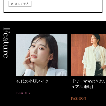
楽して美人
【ワーママのきれいめカジ
心地よくいられる
ュアル通勤】
とは
FASHION
FASHION