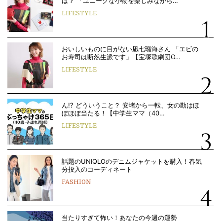
は？ 「ユニークな小物を楽しみながら…
LIFESTYLE
おいしいものに目がない凪七瑠海さん 「エビの
お寿司は断然生派です」【宝塚歌劇団O…
LIFESTYLE
ん!? どういうこと？ 安堵から一転、女の勘はほ
ぼほぼ当たる！【中学生ママ（40…
LIFESTYLE
話題のUNIQLOのデニムジャケットを購入！春気
分投入のコーディネート
FASHION
当たりすぎて怖い！あなたの今週の運勢