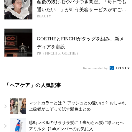
産後の抜け毛やパサつき問題。「毎日でも
通いたい！」が叶う美容サービスがすごす
BEAUTY
ぎる...
GOETHEとFINCHIがタッグを組み、新メ
ディアを創設
PR（FINCHI on GOETHE）
Recommended by
「ヘアケア」の人気記事
マットカラーとは？ アッシュとの違いは？ おしゃれ
上級者がこぞって試す髪色まとめ
感動レベルのサラサラ髪に！褒められ髪に導いたヘ
アミルク【Labメンバーのお気に入…