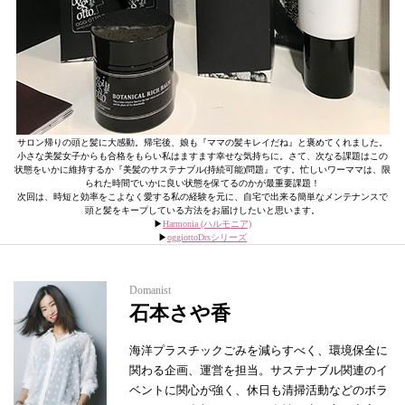
サロン帰りの頭と髪に大感動。帰宅後、娘も『ママの髪キレイだね』と褒めてくれました。
小さな美髪女子からも合格をもらい私はますます幸せな気持ちに。さて、次なる課題はこの
状態をいかに維持するか『美髪のサステナブル(持続可能)問題』です。忙しいワーママは、限
られた時間でいかに良い状態を保てるのかが最重要課題！
次回は、時短と効率をこよなく愛する私の経験を元に、自宅で出来る簡単なメンテナンスで
頭と髪をキープしている方法をお届けしたいと思います。
▶︎
Harmonia (ハルモニア)
▶︎
oggiottoDrsシリーズ
Domanist
石本さや香
海洋プラスチックごみを減らすべく、環境保全に
関わる企画、運営を担当。サステナブル関連のイ
ベントに関心が強く、休日も清掃活動などのボラ