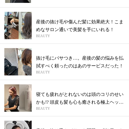
産後の抜け毛や傷んだ髪に効果絶大！こま
めなサロン通いで美髪を手にいれる！
BEAUTY
抜け毛にパサつき…。産後の髪の悩みを払
拭すべく頼ったのはあのサービスだった！
BEAUTY
寝ても疲れがとれないのは頭のコリのせい
かも!? 頭皮も髪も心も癒される極上ヘッ
BEAUTY
ド...