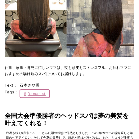
仕事・家事・育児に忙しいママは、髪も頭皮もストレスフル。お疲れママに
おすすめの駆け込みスパについてお届けします。
Text：
石本さや香
Tags：
Domanist
全国大会準優勝者
のヘッドスパは夢の美髪を
叶えてくれる！
残暑も続く9月末ごろ、ふとみた頭の状態に愕然としました。この1年カラーの繰り返しと毎
日のヘアアイロン、そして今夏の日差しで、頭皮と髪はパサパサに。また、ちょうど仕事も