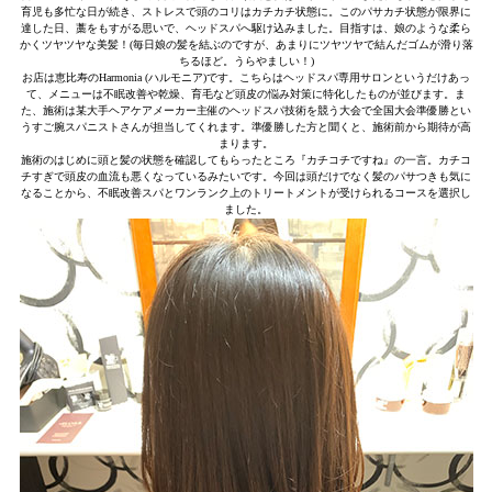
育児も多忙な日が続き、ストレスで頭のコリはカチカチ状態に。このパサカチ状態が限界に
達した日、藁をもすがる思いで、ヘッドスパへ駆け込みました。目指すは、娘のような柔ら
かくツヤツヤな美髪！(毎日娘の髪を結ぶのですが、あまりにツヤツヤで結んだゴムが滑り落
ちるほど。うらやましい！)
お店は恵比寿のHarmonia (ハルモニア)です。こちらはヘッドスパ専用サロンというだけあっ
て、メニューは不眠改善や乾燥、育毛など頭皮の悩み対策に特化したものが並びます。ま
た、施術は某大手ヘアケアメーカー主催のヘッドスパ技術を競う大会で全国大会準優勝とい
うすご腕スパニストさんが担当してくれます。準優勝した方と聞くと、施術前から期待が高
まります。
施術のはじめに頭と髪の状態を確認してもらったところ『カチコチですね』の一言。カチコ
チすぎで頭皮の血流も悪くなっているみたいです。今回は頭だけでなく髪のパサつきも気に
なることから、不眠改善スパとワンランク上のトリートメントが受けられるコースを選択し
ました。