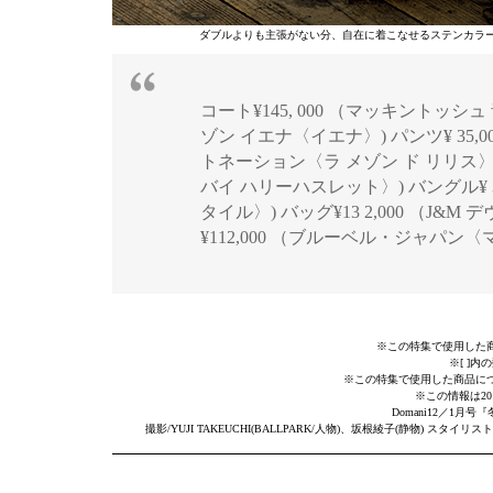
ダブルよりも主張がない分、自在に着こなせるステンカラー
コート¥145, 000 （マッキントッシュ
ゾン イエナ〈イエナ〉) パンツ¥ 35,0
トネーション〈ラ メゾン ド リリス〉)
バイ ハリーハスレット〉) バングル¥ 
タイル〉) バッグ¥13 2,000 （J&
¥112,000 （ブルーベル・ジャパン
※この特集で使用した
※[ ]
※この特集で使用した商品に
※この情報は20
Domani12／1
撮影/YUJI TAKEUCHI(BALLPARK/人物)、坂根綾子(静物) スタ