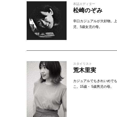
本誌エディター
松崎のぞみ
辛口カジュアルが大好物。上
児、5歳女児の母。
スタイリスト
荒木里実
カジュアルでもきれいめで
こ。15歳・ 5歳男児の母。