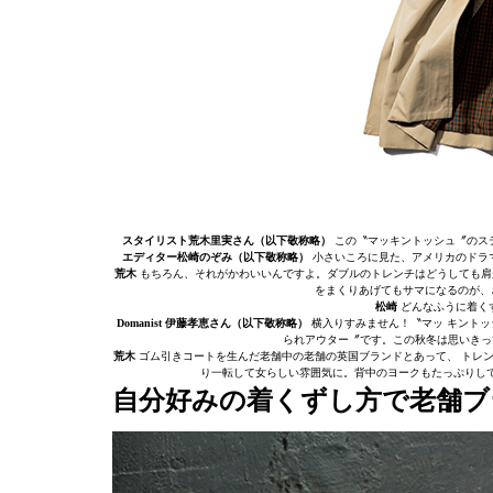
スタイリスト荒木里実さん（以下敬称略）
この〝マッキントッシュ〞のス
エディター
松崎のぞみ（以下敬称略）
小さいころに見た、アメリカのドラマ
荒木
もちろん、それがかわいいんですよ。ダブルのトレンチはどうしても肩
をまくりあげてもサマになるのが、
松崎
どんなふうに着く
Domanist 伊藤孝恵さん（以下敬称略）
横入りすみません！〝マッ キントッ
られアウター〞です。この秋冬は思いきっ
荒木
ゴム引きコートを生んだ老舗中の老舗の英国ブランドとあって、 トレン
り一転して女らしい雰囲気に。背中のヨークもたっぷりし
自分好みの着くずし方で老舗ブ