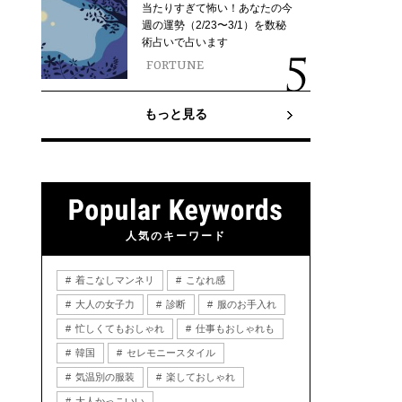
当たりすぎて怖い！あなたの今
週の運勢（2/23〜3/1）を数秘
術占いで占います
FORTUNE
もっと見る
人気のキーワード
着こなしマンネリ
こなれ感
大人の女子力
診断
服のお手入れ
忙しくてもおしゃれ
仕事もおしゃれも
韓国
セレモニースタイル
気温別の服装
楽しておしゃれ
大人かっこいい