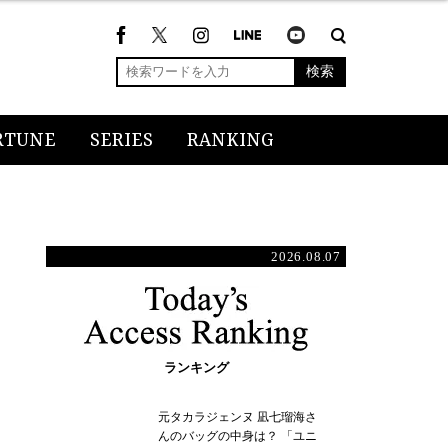
検索
RTUNE
SERIES
RANKING
2026.08.07
ランキング
元タカラジェンヌ 凪七瑠海さ
んのバッグの中身は？ 「ユニ