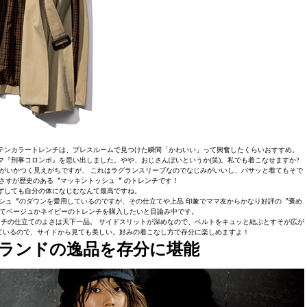
テンカラートレンチは、プレスルームで見つけた瞬間「かわいい」って興奮したくらいおすすめ。
『刑事コロンボ』を思い出しました。やや、おじさんぽいというか(笑)。私でも着こなせますか?
がいかつく見えがちですが、 これはラグランスリーブなのでなじみがいいし、バサッと着てもそで
さすが歴史のある〝マッキントッシュ〞 のトレンチです！
ずしても自分の体になじむなんて最高ですね。
シュ〞のダウンを愛用しているのですが、その仕立てや上品 印象でママ友からかなり好評の〝褒め
てベージュかネイビーのトレンチを購入したいと目論み中です。
チの仕立てのよさは天下一品。 サイドスリットが深めなので、ベルトをキュッと結ぶとすそが広が
ているので、サイドから見ても美しい。好みの着こなし方で存分に楽しめますよ！
ランドの逸品を存分に堪能