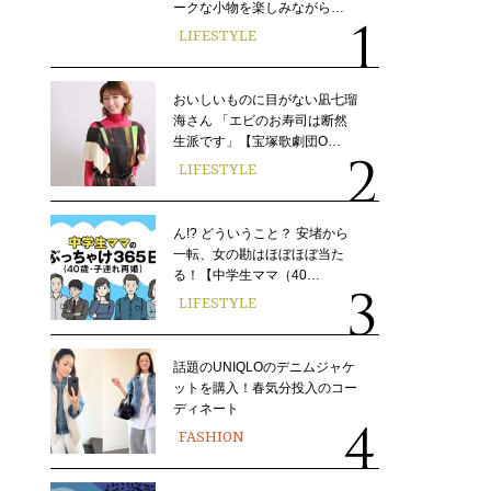
ークな小物を楽しみながら…
LIFESTYLE
おいしいものに目がない凪七瑠
海さん 「エビのお寿司は断然
生派です」【宝塚歌劇団O…
LIFESTYLE
ん!? どういうこと？ 安堵から
一転、女の勘はほぼほぼ当た
る！【中学生ママ（40…
LIFESTYLE
話題のUNIQLOのデニムジャケ
ットを購入！春気分投入のコー
ディネート
FASHION