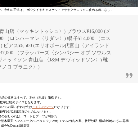
。今冬の王道は、 ボウタイやキャスケットでややクラシックに攻める着こなし。
 青山店〈マッキントッシュ〉) ブラウス¥16,000 (メ
00 （ロンハーマン〈リダン〉) 帽 子¥14,000 （エス
 ピアス¥6,500 (エリオポール代官山〈アイランド
37,000 （フラッパーズ〈シンパシー オブ ソウルス
M デヴィッドソン 青山店 〈J&M デヴィッドソン〉) 靴
〈マノロ ブラニク〉)
商品の価格はすべて、本体（税抜）価格です。
内の数字は靴のサイズとなります。
ついての問い合わせ先は
こちらのページ
になります。
19年10月23日現在のものになります。
月号『冬のおしゃれは、コートとブーツが8割♡』
イリスト/荒木里実 ヘア&メーク/シバタロウ(P-cott) モデル/竹内友梨、牧野紗耶 構成/松崎のぞみ 再構
成/WebDomani編集部