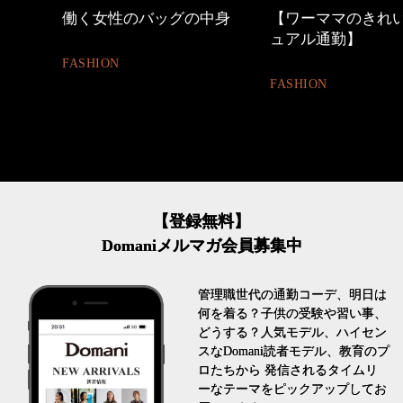
中身
【ワーママのきれいめカジ
優木まおみさん「
ュアル通勤】
割。」
FASHION
LIFESTYLE
【登録無料】
Domaniメルマガ会員募集中
管理職世代の通勤コーデ、明日は
何を着る？子供の受験や習い事、
どうする？人気モデル、ハイセン
スなDomani読者モデル、教育のプ
ロたちから 発信されるタイムリ
ーなテーマをピックアップしてお