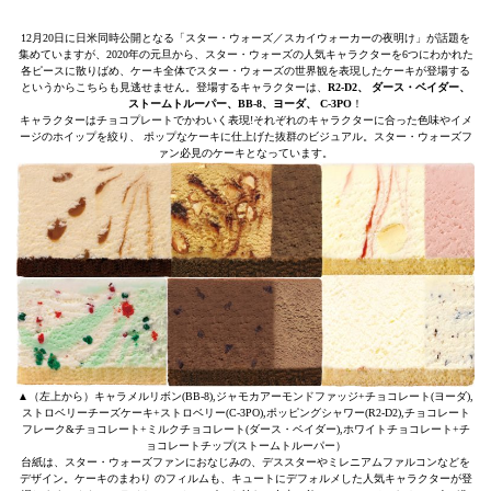
12月20日に日米同時公開となる「スター・ウォーズ／スカイウォーカーの夜明け」が話題を
集めていますが、2020年の元旦から、スター・ウォーズの人気キャラクターを6つにわかれた
各ピースに散りばめ、ケーキ全体でスター・ウォーズの世界観を表現したケーキが登場する
というからこちらも見逃せません。登場するキャラクターは、
R2-D2、 ダース・ベイダー、
ストームトルーパー、BB-8、ヨーダ、 C-3PO
！
キャラクターはチョコプレートでかわいく表現!それぞれのキャラクターに合った色味やイメ
ージのホイップを絞り、 ポップなケーキに仕上げた抜群のビジュアル。スター・ウォーズフ
ァン必見のケーキとなっています。
▲（左上から）キャラメルリボン(BB-8),ジャモカアーモンドファッジ+チョコレート(ヨーダ),
ストロベリーチーズケーキ+ストロベリー(C-3PO),ポッピングシャワー(R2-D2),チョコレート
フレーク&チョコレート+ミルクチョコレート(ダース・ベイダー),ホワイトチョコレート+チ
ョコレートチップ(ストームトルーパー）
台紙は、スター・ウォーズファンにおなじみの、デススターやミレニアムファルコンなどを
デザイン。ケーキのまわり のフィルムも、キュートにデフォルメした人気キャラクターが登