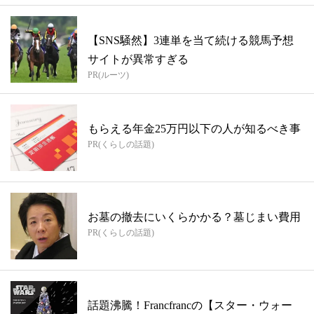
【SNS騒然】3連単を当て続ける競馬予想
サイトが異常すぎる
PR(ルーツ)
もらえる年金25万円以下の人が知るべき事
PR(くらしの話題)
お墓の撤去にいくらかかる？墓じまい費用
PR(くらしの話題)
話題沸騰！Francfrancの【スター・ウォー