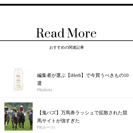
Read More
おすすめの関連記事
編集者が選ぶ【iHerb】で今買うべきもの10
選
PR(iHerb)
【鬼バズ】万馬券ラッシュで拡散された競
馬サイトが強すぎた
PR(ルーツ)