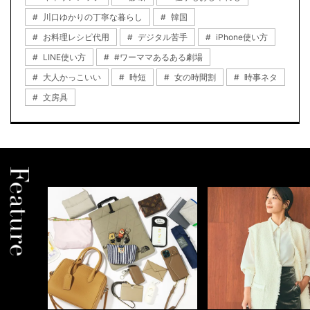
川口ゆかりの丁寧な暮らし
韓国
お料理レシピ代用
デジタル苦手
iPhone使い方
LINE使い方
#ワーママあるある劇場
大人かっこいい
時短
女の時間割
時事ネタ
文房具