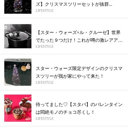
ズ】クリスマスツリーセットが抜群...
LIFESTYLE
【スター・ウォーズ×ル・クルーゼ】世界
でたった９つだけ！これが噂の激レアアイ
LIFESTYLE
テム
スター・ウォーズ限定デザインのクリスマ
スツリーが我が家にやって来た！
LIFESTYLE
待ってました♡【スタバ】のバレンタイン
は悶絶モノのチョコ尽くし！
LIFESTYLE