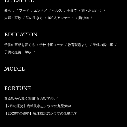
LIFESTYLE
暮らし
フード
エンタメ
ヘルス
子育て
旅・お出かけ
/
/
/
/
/
/
夫婦・家族
私の生き方
100人アンケート
贈り物
/
/
/
/
EDUCATION
子供の五感を育てる
学校行事コーデ
教育現場より
子供の習い事
/
/
/
/
子供の進路・学校
/
MODEL
FORTUNE
運命数から導く週間“女の数字占い”
【2月の運勢】琉球風水志シウマの九星気学
【2026年の運勢】琉球風水志シウマの九星気学