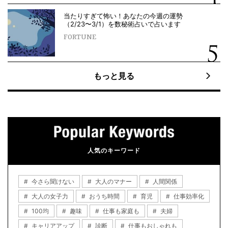
当たりすぎて怖い！あなたの今週の運勢
（2/23〜3/1）を数秘術占いで占います
FORTUNE
もっと見る
人気のキーワード
今さら聞けない
大人のマナー
人間関係
大人の女子力
おうち時間
育児
仕事効率化
100均
趣味
仕事も家庭も
夫婦
キャリアアップ
診断
仕事もおしゃれも