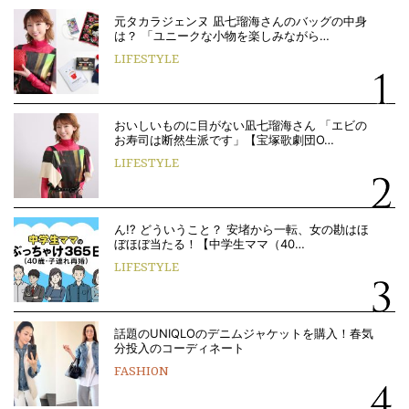
元タカラジェンヌ 凪七瑠海さんのバッグの中身
は？ 「ユニークな小物を楽しみながら…
LIFESTYLE
おいしいものに目がない凪七瑠海さん 「エビの
お寿司は断然生派です」【宝塚歌劇団O…
LIFESTYLE
ん!? どういうこと？ 安堵から一転、女の勘はほ
ぼほぼ当たる！【中学生ママ（40…
LIFESTYLE
話題のUNIQLOのデニムジャケットを購入！春気
分投入のコーディネート
FASHION