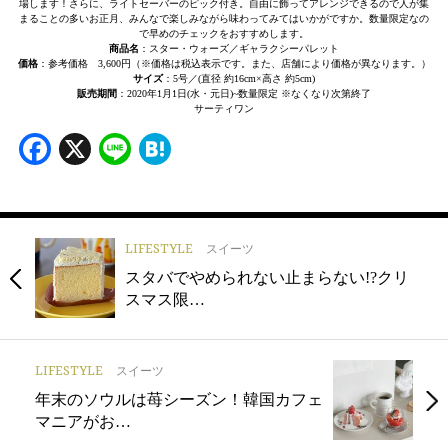
場します！さらに、ライトセーバーのピック付き。自由に飾ってアレンジできるので人が集
まることの多いお正月、みんなで楽しみながら味わってみてはいかがですか。数量限定なの
で早めのチェックをおすすめします。
商品名
：スター・ウォーズ／ギャラクシーパレット
価格
：参考価格 3,600円（※価格は税込表示です。また、店舗により価格が異なります。）
サイズ
：5号／(直径 約16cm×高さ 約5cm)
販売期間
：2020年1月1日(水・元日)~数量限定 ※なくなり次第終了
サーティワン
Facebook
X
Line
Hatena
LIFESTYLE
スイーツ
スタバでやめられない止まらない!?クリ
スマス限…
LIFESTYLE
スイーツ
年末のソウルは苺シーズン！韓国カフェ
マニアがお…