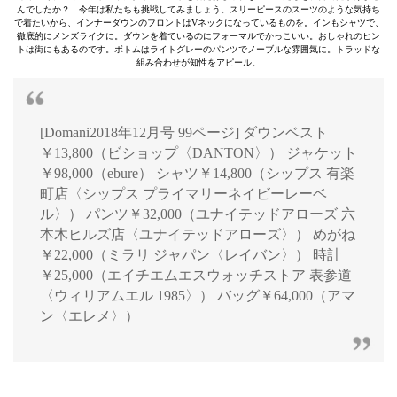
んでしたか？ 今年は私たちも挑戦してみましょう。スリーピースのスーツのような気持ち
で着たいから、インナーダウンのフロントはVネックになっているものを。インもシャツで、
徹底的にメンズライクに。ダウンを着ているのにフォーマルでかっこいい。おしゃれのヒン
トは街にもあるのです。ボトムはライトグレーのパンツでノーブルな雰囲気に。トラッドな
組み合わせが知性をアピール。
[Domani2018年12月号 99ページ] ダウンベスト
￥13,800（ビショップ〈DANTON〉） ジャケット
￥98,000（ebure） シャツ￥14,800（シップス 有楽
町店〈シップス プライマリーネイビーレーベ
ル〉） パンツ￥32,000（ユナイテッドアローズ 六
本木ヒルズ店〈ユナイテッドアローズ〉） めがね
￥22,000（ミラリ ジャパン〈レイバン〉） 時計
￥25,000（エイチエムエスウォッチストア 表参道
〈ウィリアムエル 1985〉） バッグ￥64,000（アマ
ン〈エレメ〉）