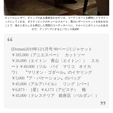
チュールとレザー。ギャップのある素材合わせがツボ。コーディネートを瞬時にドラマティ
ックにしてくれる、ダスティピンクのチュールスカート。黒のレザージャケットを合わせる
ことで、強さと女らしさを両立した理想のコーディネートに。スカートにボリュームがある
ので、アップヘアにするとバランス良好♥
[Domani2019年12/1月号 99ページ] ジャケット
￥185,000（アニエスベー） カットソー
￥26,000（エイトン 青山〈エイトン〉） スカ
ート￥49,000（ツル バイ マリコ オイカ
ワ） 〝マリオン・ゴダール〟のイヤリング
￥5,000〝ア・バケーション〟のバッグ
￥45,000（アルアバイル） リング［バー］
￥6,873・［星］￥4,173（アビステ） 靴
￥45,000（ドレステリア 銀座店〈バルダン〉）