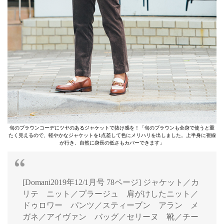
旬のブラウンコーデにツヤのあるジャケットで抜け感を！「旬のブラウンも全身で使うと重
たく見えるので、軽やかなジャケットを1点差して色にメリハリを出しました。上半身に視線
が行き、自然に身長の低さもカバーできます」
[Domani2019年12/1月号 78ページ] ジャケット／カ
リテ ニット／プラージュ 肩がけしたニット／
ドゥロワー パンツ／スティーブン アラン メ
ガネ／アイヴァン バッグ／セリーヌ 靴／チー