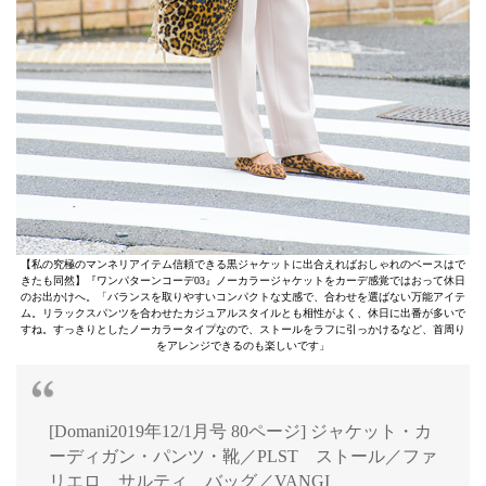
【私の究極のマンネリアイテム信頼できる黒ジャケットに出合えればおしゃれのベースはで
きたも同然】『ワンパターンコーデ03』ノーカラージャケットをカーデ感覚ではおって休日
のお出かけへ。「バランスを取りやすいコンパクトな丈感で、合わせを選ばない万能アイテ
ム。リラックスパンツを合わせたカジュアルスタイルとも相性がよく、休日に出番が多いで
すね。すっきりとしたノーカラータイプなので、ストールをラフに引っかけるなど、首周り
をアレンジできるのも楽しいです」
[Domani2019年12/1月号 80ページ] ジャケット・カ
ーディガン・パンツ・靴／PLST ストール／ファ
リエロ サルティ バッグ／VANGI