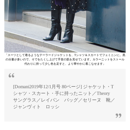
「スーツとして着るようなテーラードジャケットを、Tシャツ＆スカートでフェミニンに。黒
の分量が多いので、そでをたくし上げて手首の肌を見せています。カラーニットをストール
代わりに持って少し色を足すと、より華やかに着こなせます」
[Domani2019年12/1月号 80ページ] ジャケット・T
シャツ・スカート・手に持ったニット／Theory
サングラス／レイバン バッグ／セリーヌ 靴／
ジャンヴィト ロッシ