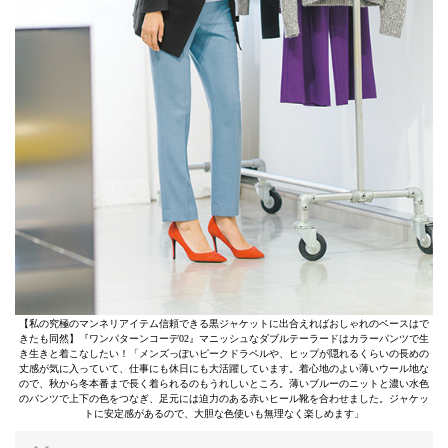
【私の究極のマンネリアイテム信頼できる黒ジャケットに出合えればおしゃれのベースはで
きたも同然】『ワンパターンコーデ02』マニッシュなダブルテーラードはカラーパンツで生
き生きと着こなしたい！「メンズっぽいピークドラペルや、ヒップが隠れるくらいの長めの
丈感が気に入っていて、仕事にも休日にも大活躍しています。着心地のよい薄いウール地な
ので、秋から冬本番まで長く着られるのもうれしいところ。薄いブルーのニットと濃い水色
のパンツで上下の色をつなぎ、足元には迫力のある赤いヒール靴を合わせました。ジャケッ
トに安定感があるので、大胆な色使いも無理なく楽しめます」