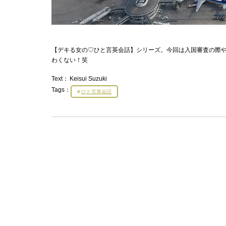
【デキる女の♡ひと言英会話】シリーズ。今回は入国審査の際
わくない！笑
Text：
Keisui Suzuki
Tags：
ひと言英会話