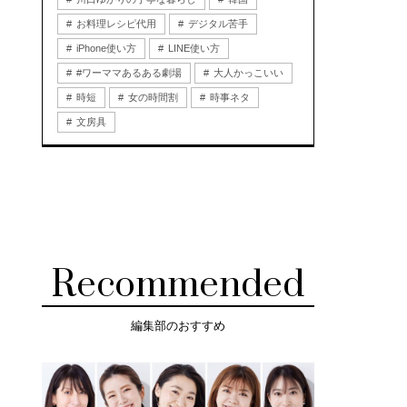
お料理レシピ代用
デジタル苦手
iPhone使い方
LINE使い方
#ワーママあるある劇場
大人かっこいい
時短
女の時間割
時事ネタ
文房具
Recommended
編集部のおすすめ