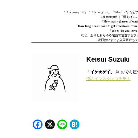
「How many 〜?」「How long 〜?」「Whe
For example!（「
「
How many glasses of wate
「
How long does it take to get downtown from 
「
When do you leave t
など、ありとあらゆる場面で遭遇するフレーズ
次回はいよいよ入国審査もク
Keisui Suzuki
「イケ★ゲイ」
兼 おでん屋
僕のインスタはコチラ！
Facebook
X
Line
Hatena