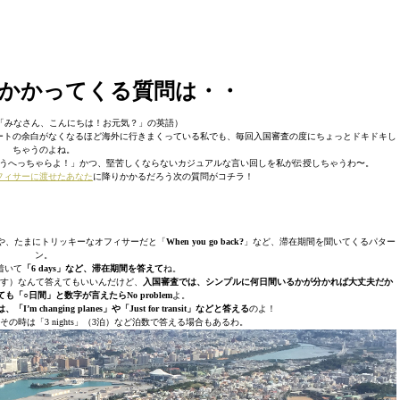
かかってくる質問は・・
e! SUP?（「みなさん、こんにちは！お元気？」の英語）
ートの余白がなくなるほど海外に行きまくっている私でも、毎回入国審査の度にちょっとドキドキし
ちゃうのよね。
うへっちゃらよ！」かつ、堅苦しくならないカジュアルな言い回しを私が伝授しちゃうわ〜。
フィサーに渡せたあなた
に降りかかるだろう次の質問がコチラ！
や、たまにトリッキーなオフィサーだと「
When you go back?
」など、滞在期間を聞いてくるパター
ン。
着いて
「6 days」など、滞在期間を答えて
ね。
は6日間の予定です）なんて答えてもいいんだけど、
入国審査では、シンプルに何日間いるかが分かれば大丈夫だか
「○日間」と数字が言えたらNo problem
よ。
changing planes」や「Just for transit」などと答える
のよ！
時は「3 nights」（3泊）など泊数で答える場合もあるわ。