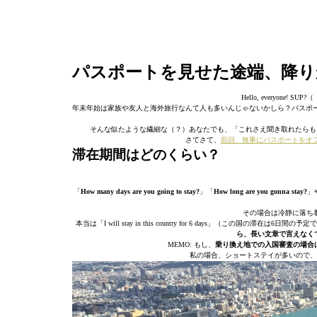
パスポートを見せた途端、降り
Hello, everyon
年末年始は家族や友人と海外旅行なんて人も多いんじゃないかしら？パスポ
そんな似たような繊細な（？）あなたでも、「これさえ聞き取れたらも
さてさて、
前回、無事にパスポートをオ
滞在期間はどのくらい？
「
How many days are you going to stay?
」「
How long are you gonna stay?
」
その場合は冷静に落ち
本当は「I will stay in this country for 6 days」（この国の滞在
ら、長い文章で言えなくても
MEMO: もし、
乗り換え地での入国審査の場合は、「I’m 
私の場合、ショートステイが多いので、その