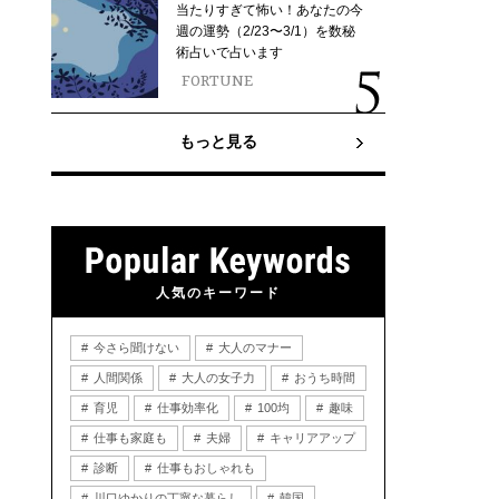
当たりすぎて怖い！あなたの今
週の運勢（2/23〜3/1）を数秘
術占いで占います
FORTUNE
もっと見る
人気のキーワード
今さら聞けない
大人のマナー
人間関係
大人の女子力
おうち時間
育児
仕事効率化
100均
趣味
仕事も家庭も
夫婦
キャリアアップ
診断
仕事もおしゃれも
川口ゆかりの丁寧な暮らし
韓国