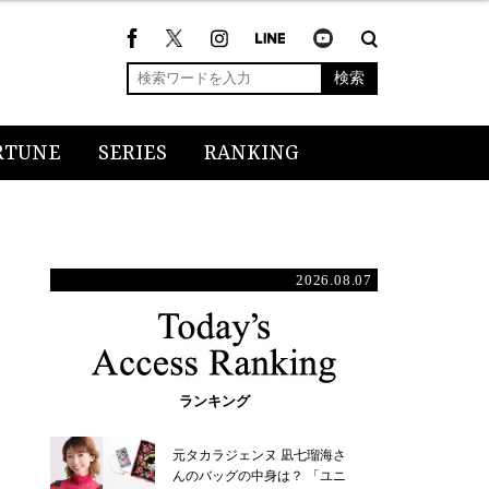
検索
RTUNE
SERIES
RANKING
2026.08.07
ランキング
元タカラジェンヌ 凪七瑠海さ
んのバッグの中身は？ 「ユニ