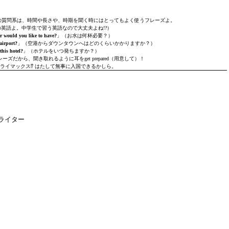
n 〜?」などの質問系は、時間や長さや、時期を聞く時にはとってもよく使うフレーズよ。
例えば」の英語よ。中学生で習う英語なので大丈夫よね!?）
r would you like to have?
」（お水は何杯必要？）
airport?
」（空港からダウンタウンへはどのくらいかかりますか？）
his hotel?
」（ホテルをいつ発ちますか？）
だから、聞き取れるように耳をget prepared（用意して）！
ライマックス⁉︎ はたして無事に入国できるかしら。
ライター