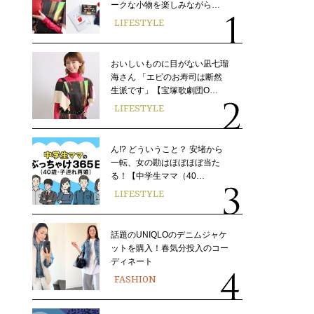
ークな小物を楽しみながら…
LIFESTYLE
おいしいものに目がない凪七瑠
海さん 「エビのお寿司は断然
生派です」【宝塚歌劇団O…
LIFESTYLE
ん!? どういうこと？ 安堵から
一転、女の勘はほぼほぼ当た
る！【中学生ママ（40…
LIFESTYLE
話題のUNIQLOのデニムジャケ
ットを購入！春気分投入のコー
ディネート
FASHION