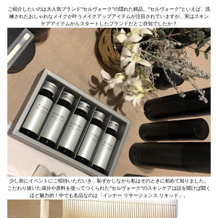
ご紹介したいのは大人気ブランド”セルヴォーク”の隠れた銘品。”セルヴォーク”といえば、洗
練されたおしゃれなメイクが叶うメイクアップアイテムが注目されていますが、実はスキン
ケアアイテムからスタートしたブランドだとご存知でしたか？
少し前にイベントにご招待いただいき、恥ずかしながら私はそのときに初めて知りました。
こだわり抜いた成分や原料を使ってつくられた”セルヴォーク”のスキンケアは話を聞けば聞く
ほど魅力的！中でも名品なのは「インナー リサージェンス リキッド」。