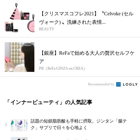
【クリスマスコフレ2021】〝Celvoke (セル
ヴォーク) 〟洗練された表情...
BEAUTY
【銀座】ReFaで始める大人の贅沢セルフケ
ア
PR（ReFa GINZA on CREA）
Recommended by
「インナービューティ」の人気記事
話題の短鎖脂肪酸も手軽に摂取。ジンタン「腸テ
ク」サプリで日々を心地よく