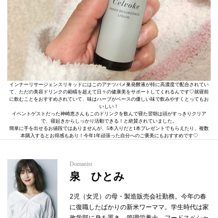
インナーリサージェンスリキッドにはこのアナツバメ巣発酵液が特に高濃度で配合されてい
て、ただの美容ドリンクの範疇を超えて日々の健康美をサポートしてくれるんです♡就寝前
に飲むことをおすすめされていて、味はハーブがベースの優しい味で飲みやすくとってもお
いしい！
イベントゲストだった神崎恵さんもこのドリンクを飲んで寝た翌朝は頭がすっきりクリア
で、寝起きからしっかり活動できる！と絶賛されていました。
簡単に手を出せるお値段ではありませんが、5本入りだと1本プレゼントでもらえたり、複数
本購入するとお得感もあり！今年1年頑張った自分へのご褒美にもおすすめです♡
Domanist
泉 ひとみ
2児（女児）の母・製造販売会社勤務。今年の春
に復職したばかりの新米ワーママ。学生時代は家
政学部に身を置き、管理栄養士、フードスペシャ