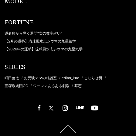
MODEL
FORTUNE
運命数から導く週間“女の数字占い”
【2月の運勢】琉球風水志シウマの九星気学
【2026年の運勢】琉球風水志シウマの九星気学
SERIES
町田啓太
お受験ママの相談室
editor_kao
こじらせ男
/
/
/
/
宝塚歌劇団OG
ワーママあるある劇場
耳恋
/
/