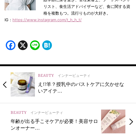
リスト、食生活アドバイザーなど、食に関する資
格を複数もつ。流行りものが大好き。
IG：
https://www.instagram.com/t_h_h_t/
Facebook
X
Line
Hatena
BEAUTY
インナービューティ
え!?羊？授乳中のバストケアに欠かせな
いアイテ…
BEAUTY
インナービューティ
年齢が出る手こそケアが必要！美容サロ
ンオーナー…