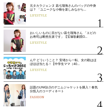
元タカラジェンヌ 凪七瑠海さんのバッグの中身
は？ 「ユニークな小物を楽しみながら…
LIFESTYLE
おいしいものに目がない凪七瑠海さん 「エビの
お寿司は断然生派です」【宝塚歌劇団O…
LIFESTYLE
ん!? どういうこと？ 安堵から一転、女の勘はほ
ぼほぼ当たる！【中学生ママ（40…
LIFESTYLE
話題のUNIQLOのデニムジャケットを購入！春気
分投入のコーディネート
FASHION