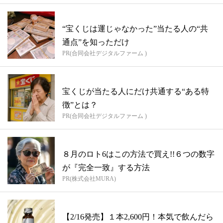
“宝くじは運じゃなかった”当たる人の“共
通点”を知っただけ
PR(合同会社デジタルファーム )
宝くじが当たる人にだけ共通する“ある特
徴”とは？
PR(合同会社デジタルファーム )
８月のロト6はこの方法で買え!!６つの数字
が『完全一致』する方法
PR(株式会社MURA)
【2/16発売】１本2,600円！本気で飲んだら