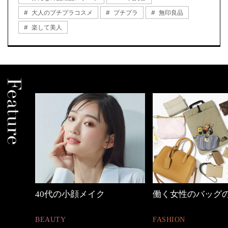
大人のプチプラコスメ
プチプラ
無印良品
楽して美人
の時間
40代の小顔メイク
働く女性のバッグ
BEAUTY
FASHION