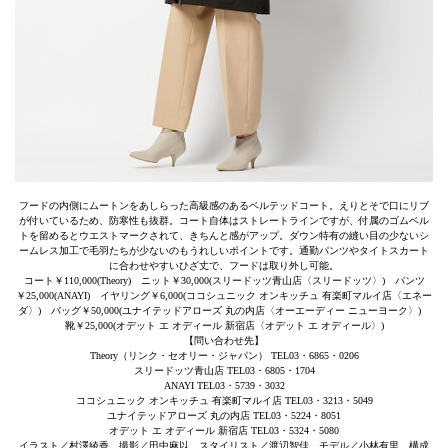
フードの内側にムートンをあしらった高級感のあるベルテッドコート。えりとそで口にリブ
が付いているため、防寒性も抜群。コート自体はストレートラインですが、付属のゴムベル
トを留めるとウエストマークされて、きちんと感がアップ。ダウン特有の縫い目の少ないシ
ームレス加工で毛羽たちが少ないのもうれしいポイントです。通勤パンツやタイトスカート
に合わせやすいひざ丈で、フードは取り外し可能。
コート￥110,000(Theory) ニット￥30,000(スリードッツ青山店〈スリードッツ〉) パンツ
￥25,000(ANAYI) イヤリング￥6,000(ココシュニック オンキッチュ 有楽町マルイ店〈エネー
ダ〉) バッグ￥50,000(ユナイテッドアローズ 丸の内店〈オーエーディー ニューヨーク〉)
靴￥25,000(オデット エ オディール 新宿店〈オデット エ オディール〉)
【問い合わせ先】
Theory（リンク・セオリー・ジャパン） TEL03・6865・0206
スリードッツ青山店 TEL03・6805・1704
ANAYI TEL03・5739・3032
ココシュニック オンキッチュ 有楽町マルイ店 TEL03・3213・5049
ユナイテッドアローズ 丸の内店 TEL03・5224・8051
オデット エ オディール 新宿店 TEL03・5324・5080
イラスト／村澤綾香 撮影／田中麻以 スタイリスト／渡辺智佳 モデル／小林有里 構成