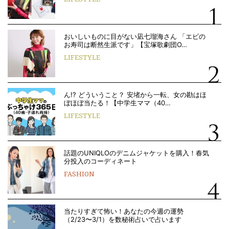
おいしいものに目がない凪七瑠海さん 「エビの
お寿司は断然生派です」【宝塚歌劇団O…
LIFESTYLE
ん!? どういうこと？ 安堵から一転、女の勘はほ
ぼほぼ当たる！【中学生ママ（40…
LIFESTYLE
話題のUNIQLOのデニムジャケットを購入！春気
分投入のコーディネート
FASHION
当たりすぎて怖い！あなたの今週の運勢
（2/23〜3/1）を数秘術占いで占います