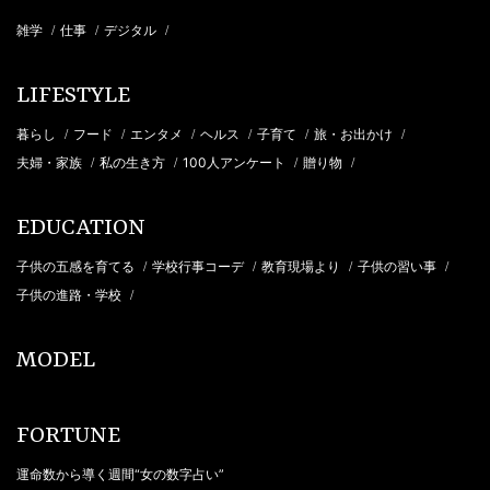
雑学
仕事
デジタル
/
/
/
LIFESTYLE
暮らし
フード
エンタメ
ヘルス
子育て
旅・お出かけ
/
/
/
/
/
/
夫婦・家族
私の生き方
100人アンケート
贈り物
/
/
/
/
EDUCATION
子供の五感を育てる
学校行事コーデ
教育現場より
子供の習い事
/
/
/
/
子供の進路・学校
/
MODEL
FORTUNE
運命数から導く週間“女の数字占い”