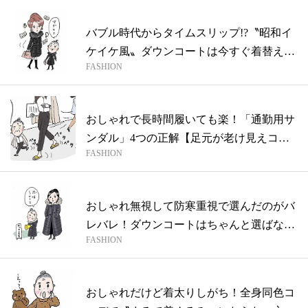
バブル時代からタイムスリップ!?〝昭和イ
ケイケ風〟ダウンコートは今すぐ着替える
FASHION
べ...
おしゃれで長時間履いても楽！「通勤用サ
ンダル」4つの正解【足元が老け見えコン
FASHION
サ婆...
おしゃれ無視して防寒重視で選んだのがバ
レバレ！ダウンコートはちゃんと選ばない
FASHION
とデ...
おしゃれだけど着太りしがち！全身同色コ