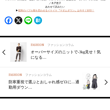
／木戸恵子
あわせて読みたい
▶
昭和のバブル期を思わせるイケイケ〝マダムダウン〟は今すぐ封印！
Facebook
X
Line
Hatena
FASHION
ファッションコラム
オーバーサイズのニットで-3kg見せ！気
になる…
FASHION
ファッションコラム
防寒重視で選ぶとおしゃれ感ゼロに…通
勤用ダウン…