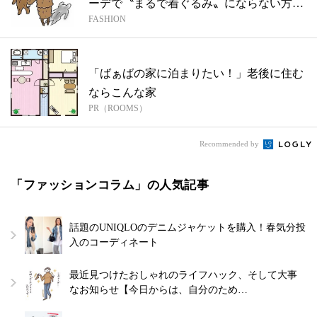
ーデで〝まるで着ぐるみ〟にならない方
FASHION
法、教...
「ばぁばの家に泊まりたい！」老後に住む
ならこんな家
PR（ROOMS）
Recommended by
「ファッションコラム」の人気記事
話題のUNIQLOのデニムジャケットを購入！春気分投
入のコーディネート
最近見つけたおしゃれのライフハック、そして大事
なお知らせ【今日からは、自分のため…