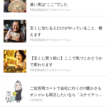
違い実は“ここ”でした
PR(合同会社デジタルファーム )
宝くじ当たる人だけがやっていること、教
えます
PR(合同会社デジタルファーム )
【宝くじ買う前に】ここで気づくかどうか
で変わります
PR(合同会社デジタルファーム )
ご近所用コートで会社に行くの!?暖かさも
オシャレも両立したいなら「ユナイテッド
FASHION
ア...