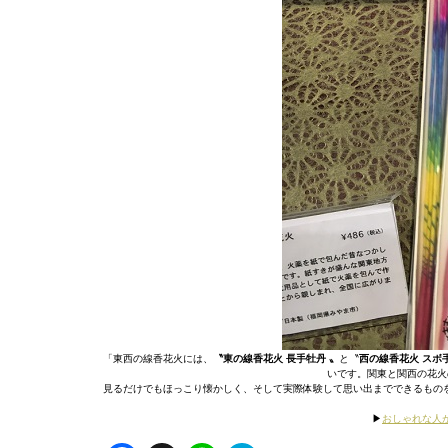
「東西の線香花火には、
〝東の線香花火 長手牡丹 〟
と〝
西の線香花火 スボ
いです。関東と関西の花火
見るだけでもほっこり懐かしく、そして実際体験して思い出までできるものを
▶︎
おしゃれな人