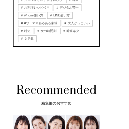
お料理レシピ代用
デジタル苦手
iPhone使い方
LINE使い方
#ワーママあるある劇場
大人かっこいい
時短
女の時間割
時事ネタ
文房具
Recommended
編集部のおすすめ