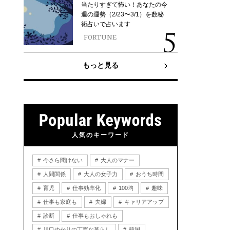
当たりすぎて怖い！あなたの今
週の運勢（2/23〜3/1）を数秘
術占いで占います
FORTUNE
もっと見る
人気のキーワード
今さら聞けない
大人のマナー
人間関係
大人の女子力
おうち時間
育児
仕事効率化
100均
趣味
仕事も家庭も
夫婦
キャリアアップ
診断
仕事もおしゃれも
川口ゆかりの丁寧な暮らし
韓国