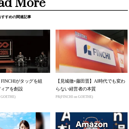
ad More
おすすめの関連記事
とFINCHIがタッグを組
【見城徹×藤田晋】AI時代でも変わ
ディアを創設
らない経営者の本質
n GOETHE)
PR(FINCHI on GOETHE)