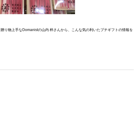
り物上手なDomanistの山内 梓さんから、こんな気の利いたプチギフトの情報を