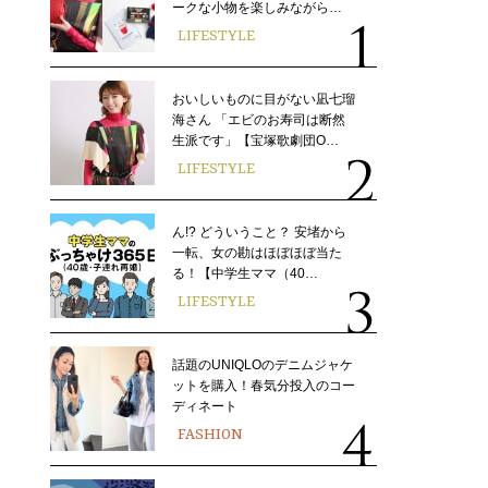
ークな小物を楽しみながら…
LIFESTYLE
おいしいものに目がない凪七瑠
海さん 「エビのお寿司は断然
生派です」【宝塚歌劇団O…
LIFESTYLE
ん!? どういうこと？ 安堵から
一転、女の勘はほぼほぼ当た
る！【中学生ママ（40…
LIFESTYLE
話題のUNIQLOのデニムジャケ
ットを購入！春気分投入のコー
ディネート
FASHION