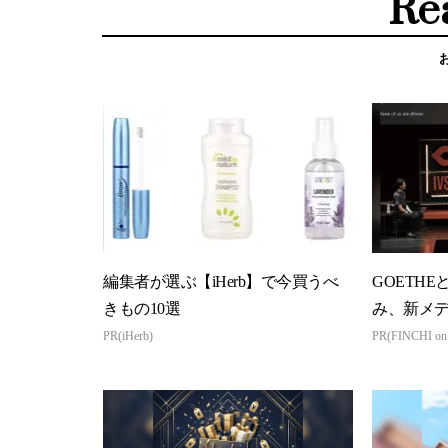
Re
編集者が選ぶ【iHerb】で今買うべ
GOETHE
きもの10選
み、新メ
PR(iHerb)
PR(FINCHI o