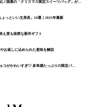
 紀ノ国屋の「クリスマス限定スイーツバッグ」が…
ょっといい文房具」10選｜2025年最新
た映え度も抜群な新作ギフト
源やお返しに込められた意味を解説
チョコがかわいすぎ♡ 多幸感たっぷりの限定パ…