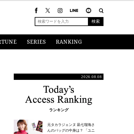
検索
RTUNE
SERIES
RANKING
2026.08.08
ランキング
元タカラジェンヌ 凪七瑠海さ
んのバッグの中身は？ 「ユニ