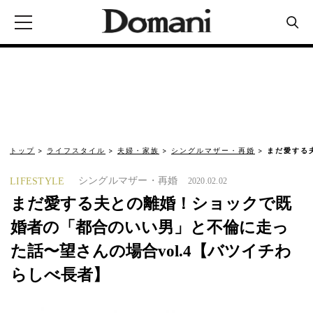
トップ
ライフスタイル
夫婦・家族
シングルマザー・再婚
まだ愛する
シングルマザー・再婚
LIFESTYLE
2020.02.02
まだ愛する夫との離婚！ショックで既
婚者の「都合のいい男」と不倫に走っ
た話〜望さんの場合vol.4【バツイチわ
らしべ長者】