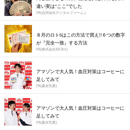
違い実は“ここ”でした
PR(合同会社デジタルファーム )
８月のロト6はこの方法で買え!!６つの数字
が『完全一致』する方法
PR(株式会社MURA)
アマゾンで大人気！血圧対策はコーヒーに
足してみて
PR(森永乳業)
アマゾンで大人気！血圧対策はコーヒーに
足してみて
PR(森永乳業)