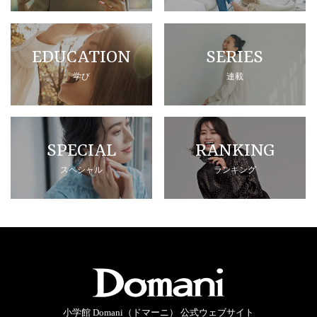
EDUCATION
SERIES
学び
連載
SPECIAL
RANKING
スペシャル
ランキング
小学館 Domani（ドマーニ） 公式ウェブサイト