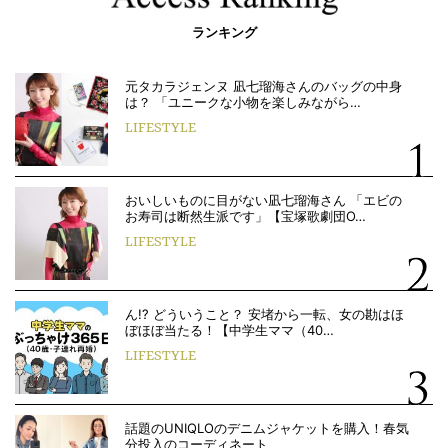
ランキング
元タカラジェンヌ 凪七瑠海さんのバッグの中身
は？ 「ユニークな小物を楽しみながら…
LIFESTYLE
おいしいものに目がない凪七瑠海さん 「エビの
お寿司は断然生派です」【宝塚歌劇団O…
LIFESTYLE
ん!? どういうこと？ 安堵から一転、女の勘はほ
ぼほぼ当たる！【中学生ママ（40…
LIFESTYLE
話題のUNIQLOのデニムジャケットを購入！春気
分投入のコーディネート