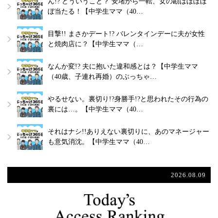
ん!? どういうこと？ 安堵から一転、女の勘はほぼほ
ぼ当たる！【中学生ママ（40…
目撃!! まさかデート!? バレンタインデーに夫が女性
と焼肉店に？【中学生ママ（…
なんか変!? 夫に抱いた違和感とは？【中学生ママ
（40歳、子連れ再婚）のぶっちゃ…
やるせない。裏切り!?身勝手!?と思われたその行為の
裏には…。【中学生ママ（40…
それはナシ!!ありえない裏切りに、あのマネージャー
も意気消沈。【中学生ママ（40…
2026.08.09