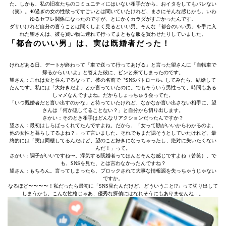
た。しかも、私の旧友たちのコミュニティにはいない相手だから、おイタをしてもバレない
（笑）。40過ぎの女の性欲ってすごいとは聞いていたけれど、まさにそんな感じかも。いわ
ゆるセフレ関係になったのですが、とにかくカラダがすごかったんです。
ダサいけれど自分の言うことは聞くしよく見るといい男。そんな「都合のいい男」を手に入
れた望さんは、彼を買い物に連れて行ってまともな服を買わせたりしていました。
「都合のいい男」は、実は既婚者だった！
けれどある日、デートが終わって「車で送って行ってあげる」と言った望さんに「自転車で
帰るからいいよ」と答えた彼に、ピンと来てしまったのです。
望さん：これは女と住んでるなって。彼の名前で〝SNSパトロール〟してみたら、結婚して
たんです。私には「大好きだよ」とか言っていたのに。でもそういう男性って、時間もある
しマメなんですよね。だからしょっちゅう会ってた。
「いつ既婚者だと言い出すのかな」と待っていたけれど、なかなか言い出さない相手に、望
さんは「何か隠してることない？」と自分から切り出します。
さかい：そのとき相手はどんなリアクションだったんですか？
望さん：最初はしらばっくれてたんですよね。だから、「女って勘がいいからわかるのよ。
他の女性と暮らしてるよね？」って言いました。それでもまだ隠そうとしていたけれど、最
終的には「実は同棲してるんだけど、望のこと好きになっちゃったし、絶対に失いたくない
んだ！」って。
さかい：調子がいいですね〜。浮気する既婚者ってほんとそんな感じですよね（苦笑）。で
も、SNSを見た、とは言わなかったんですね？
望さん：もちろん。言ってしまったら、ブロックされて大事な情報源を失っちゃうじゃない
ですか。
なるほど〜〜〜〜！私だったら最初に「SNS見たんだけど、どういうこと!?」って切り出して
しまうかも。こんな性格じゃあ、優秀な探偵にはなれそうにもありませんね…。