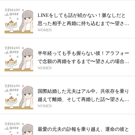
LINEをしても話が続かない！脈なしだと
思った相手と再婚に持ち込むまで〜望さん
WOMEN
の...
半年経っても手も握らない彼！アラフォー
で念願の再婚をするまで〜望さんの場合
WOMEN
vol...
国際結婚した元夫はアル中。共依存を乗り
越えて離婚、そして再婚した話〜望さんの
WOMEN
場合...
最愛の元夫の訃報を乗り越え、運命の彼と