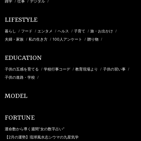
雑学
仕事
デジタル
/
/
/
LIFESTYLE
暮らし
フード
エンタメ
ヘルス
子育て
旅・お出かけ
/
/
/
/
/
/
夫婦・家族
私の生き方
100人アンケート
贈り物
/
/
/
/
EDUCATION
子供の五感を育てる
学校行事コーデ
教育現場より
子供の習い事
/
/
/
/
子供の進路・学校
/
MODEL
FORTUNE
運命数から導く週間“女の数字占い”
【2月の運勢】琉球風水志シウマの九星気学