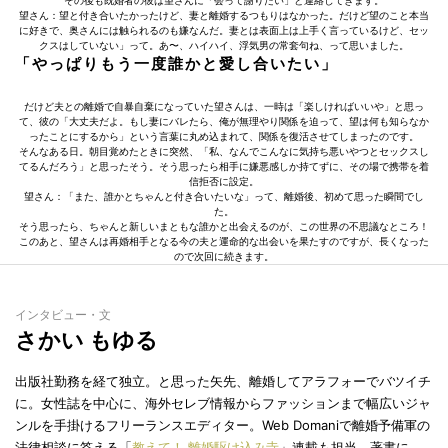
その後も既婚者の彼は望さんに「会って謝りたい」と連絡してきます。
望さん：望と付き合いたかったけど、妻と離婚するつもりはなかった。だけど望のこと本当
に好きで、奥さんには触られるのも嫌なんだ。妻とは表面上は上手く言っているけど、セッ
クスはしていない」って。あ〜、ハイハイ、浮気男の常套句ね、って思いました。
「やっぱりもう一度誰かと愛し合いたい」
だけど夫との離婚で自暴自棄になっていた望さんは、一時は「楽しければいいや」と思っ
て、彼の「大丈夫だよ。もし妻にバレたら、俺が無理やり関係を迫って、望は何も知らなか
ったことにするから」という言葉に丸め込まれて、関係を復活させてしまったのです。
そんなある日。朝目覚めたときに突然、「私、なんでこんなに気持ち悪いやつとセックスし
てるんだろう」と思ったそう。そう思ったら相手に嫌悪感しか持てずに、その場で携帯を着
信拒否に設定。
望さん：「また、誰かとちゃんと付き合いたいな」って、離婚後、初めて思った瞬間でし
た。
そう思ったら、ちゃんと新しいまともな誰かと出会えるのが、この世界の不思議なところ！
このあと、望さんは再婚相手となる今の夫と運命的な出会いを果たすのですが、長くなった
ので次回に続きます。
インタビュー・文
さかい もゆる
出版社勤務を経て独立。と思った矢先、離婚してアラフォーでバツイチ
に。女性誌を中心に、海外セレブ情報からファッションまで幅広いジャ
ンルを手掛けるフリーランスエディター。Web Domaniで離婚予備軍の
法律相談に答える「
教えて！ 離婚駆け込み寺
」連載も担当。著書に