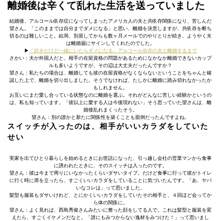
離婚後は辛くて乱れた生活を送っていました
結婚後、アルコール依存症になってしまったアメリカ人の夫と共依存関係になり、苦しんだ
望さん。「このままでは自分までダメになる」と思い、離婚を決意しますが、共依存を断ち
切るのは難しいこと。結局、別居してからも数ヶ月メールでのやりとりが続き、ようやく夫
は離婚届にサインしてくれたのでした。
▶︎
「好きだけど一緒にいたらダメになる」アルコール依存の夫と離婚するまで
さかい：夫が外国人だと、相手の在留資格の問題があるためになかなか離婚できないカップ
ルも多いようですが、その辺は大丈夫だったんですか？
望さん：私たちの場合は、離婚しても彼の在留資格がなくならないということをちゃんと確
認した上で、離婚を切り出しました。そうでなければ、たしかに離婚に踏み切れなかったか
もしれません。
お互いにまだ愛し合っている状態なのに離婚を選ぶ。それがどんなに苦しい経験かというの
は、私も知っています。「彼以上に愛する人は今後現れない」そう思っていた望さんは、離
婚後乱れまくったそう。
望さん：別の誰かと新たに関係性を築くことも面倒だったんですよね。
スイッチが入ったのは、相手がいいカラダをしていた
せい
実家を出てひとり暮らしを始めるときにお世話になった、引っ越し会社の営業マンから食事
に誘われたときに、そのスイッチは入ったのです。
望さん：彼は今まで周りにいなかったくらいダサいタイプ。だけど食事に行って彼がトイレ
に行く時に席を立ったら、すごくいいカラダをしていることに気づいたんです。「あ、ヤバ
いなコレは」って思いました。
髪型も服装もダサいけれど、とにかくいいカラダをしていたその相手と、４回ほど会ってか
ら体の関係に。
望さん：よく見れば、西島秀俊さんみたいに整った顔をしてる人で。これは髪型と服装を変
えたら、すごくイケメンだなと。「誰にもみつからない逸材をみつけた！」って思いまし