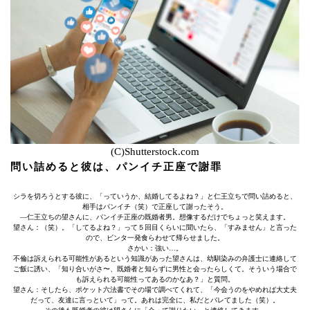
(C)Shutterstock.com
問い詰めると彼は、パンイチ正座で謝罪
シラを切ろうとする彼に、「っていうか、結婚してるよね？」と仁王立ちで問い詰めると、
相手はパンイチ（笑）で正座して謝ったそう。
―仁王立ちの望さんに、パンイチ正座の既婚者男。想像するだけでちょっと笑えます。
望さん：（笑）。「してるよね？」って５回目くらいに聞いたら、「すみません」と言った
ので、ビンタ一発食らわせて帰らせました。
さかい：強い…。
不倫は訴えられる可能性があるという知識があった望さんは、幼馴染みの弁護士に連絡して
ご飯に誘い、「知り合いがさ〜、既婚者と知らずに男性と会ったらしくて。そういう場合で
も訴えられる可能性ってあるのかなあ？」と質問。
望さん：そしたら、ポケット六法書でその場で調べてくれて、「今会うのをやめれば大丈夫
だって、友達に言っといて」って。あれは完全に、私だとバレてました（笑）。