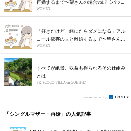
再婚するまで〜望さんの場合vol.7【バツ...
WOMEN
「好きだけど一緒にたらダメになる」アル
コール依存の夫と離婚するまで〜望さん
WOMEN
vol...
すべてが絶景、収益も得られるその仕組み
とは
PR（COCO VILLA on GOETHE）
Recommended by
「シングルマザー・再婚」の人気記事