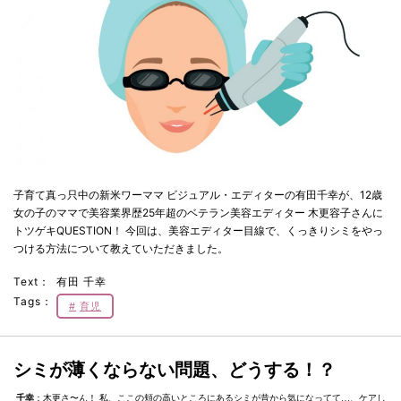
子育て真っ只中の新米ワーママ ビジュアル・エディターの有田千幸が、12歳
女の子のママで美容業界歴25年超のベテラン美容エディター 木更容子さんに
トツゲキQUESTION！ 今回は、美容エディター目線で、くっきりシミをやっ
つける方法について教えていただきました。
Text：
有田 千幸
Tags：
育児
シミが薄くならない問題、どうする！？
千幸
：木更さ〜ん！ 私、ここの頬の高いところにあるシミが昔から気になってて…、ケアし