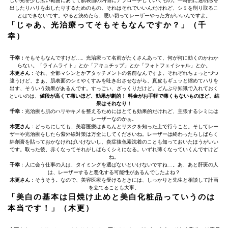
しい光を少し広い範囲にあてて肌表面の内側にアプローチしていくもの。一時的に透明感を
出したりハリを出したりするためのもの。それはそれでいいんだけれど、シミを削り取るこ
とはできないです。やると決めたら、思い切ってレーザーやった方がいいんですよ。
「じゃあ、光治療ってそもそもなんですか？」（千
幸）
千幸：
そもそもなんですけど…。光治療って名前がたくさんあって、何が何に効くのかわか
らない。「ライムライト」とか「アキュチップ」とか「フォトフェイシャル」とか。
木更さん
：それ、全部マシンとかアタッチメントの名前なんですよ。それぞれちょっとづつ
違うけど、まぁ、肌表面のシミやくすみを吐き出させながら、真皮もギュッと縮めてハリを
出す、そういう効果があるんです。すっごい、ざっくりだけど。どんぶり知識で入れておく
といいのは、
値段が高くて痛いほど、効果が劇的！ 料金がお手軽で痛くもないものほど、結
果はそれなり！
千幸
：光治療も肌のハリやキメを整えるためにはとても効果的だけれど、主張するシミには
レーザーなのかぁ。
木更さん
：どっちにしても、美容医療はきちんとリスクを知った上で行うこと。そしてレー
ザーや光治療をしたら紫外線対策は万全にしてくださいね。レーザーは終わったらしばらく
絆創膏を貼っておかなければいけないし、炎症後色素沈着のことも知っておいたほうがいい
です。取った後、赤くなってそれがしばらくシミになる。いずれ薄くなっていくんですけど
ね。
千幸
：人に会う仕事の人は、タイミングを選ばないといけないですね…。あ、あと肝斑の人
は、レーザーすると悪化する可能性があるんでしたよね？
木更さん
：そうそう。なので、美容医療を受けるときには、しっかりと先生と相談して計画
を立てることも大事。
「美白の基本は日焼け止めと美白化粧品っていうのは
本当です！」（木更）