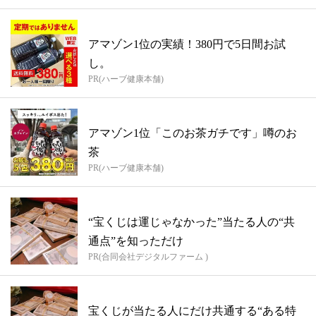
アマゾン1位の実績！380円で5日間お試
し。
PR(ハーブ健康本舗)
アマゾン1位「このお茶ガチです」噂のお
茶
PR(ハーブ健康本舗)
“宝くじは運じゃなかった”当たる人の“共
通点”を知っただけ
PR(合同会社デジタルファーム )
宝くじが当たる人にだけ共通する“ある特