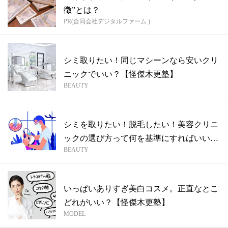
徴”とは？
PR(合同会社デジタルファーム )
シミ取りたい！同じマシーンなら安いクリ
ニックでいい？【怪傑木更塾】
BEAUTY
シミを取りたい！脱毛したい！美容クリニ
ックの選び方って何を基準にすればいい？
BEAUTY
【怪...
いっぱいありすぎ美白コスメ。正直なとこ
どれがいい？【怪傑木更塾】
MODEL