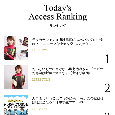
ランキング
元タカラジェンヌ 凪七瑠海さんのバッグの中身
は？ 「ユニークな小物を楽しみながら…
LIFESTYLE
おいしいものに目がない凪七瑠海さん 「エビの
お寿司は断然生派です」【宝塚歌劇団O…
LIFESTYLE
ん!? どういうこと？ 安堵から一転、女の勘はほ
ぼほぼ当たる！【中学生ママ（40…
LIFESTYLE