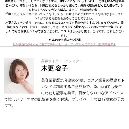
木更さん
：つまり、しつこくなりますが、
1回シミになってしまったら、それを取るのは容易
じゃない。本当いうなら、日焼け止めをしっかり塗って、美白化粧品をどんどん使って、シ
ミをつくらないのがいちばん。
まさに、転ばぬ先の杖！
千幸
：たとえレーザーやってシミを消しても、日焼け止めと美白コスメを続けなきゃ、また
シミができる可能性もあるってことですよね。
木更さん
：その通り。それに、
シミを1コ2コとっても肌全体がくすんでしまっていたら、美
肌じゃないよね
。だから、結論としては、
どうしても取れないシミはレーザーで取ってよ
し！ でもこれ以上シミができないように、コスメはしっかり使う
。これです、これしかない
です。
▼ あわせて読みたい記事
肌が敏感な赤ちゃんにおすすめなベビーソープってなんですか？【怪傑木更塾】
美容ライター・エディター
木更 容子
美容業界歴25年超の51歳。コスメ業界の歴史とト
レンドに精通するご意見番で、Domaniでも長年
にわたり記事を執筆。目からウロコなアドバイス
で忙しいワーママの肌悩みを多く解決。プライベートでは12歳女の子の
ママ。