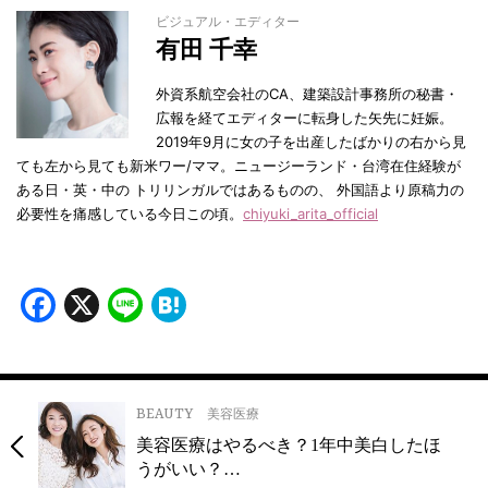
ビジュアル・エディター
有田 千幸
外資系航空会社のCA、建築設計事務所の秘書・
広報を経てエディターに転身した矢先に妊娠。
2019年9月に女の子を出産したばかりの右から見
ても左から見ても新米ワー/ママ。ニュージーランド・台湾在住経験が
ある日・英・中の トリリンガルではあるものの、 外国語より原稿力の
必要性を痛感している今日この頃。
chiyuki_arita_official
Facebook
X
Line
Hatena
BEAUTY
美容医療
美容医療はやるべき？1年中美白したほ
うがいい？…