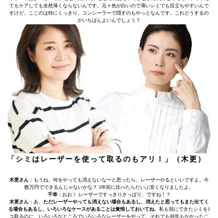
てもケアしても全然薄くならないんです。元々色が白いので薄いシミでも目立ちやすいんで
すけど、ここのは特にくっきり。コンシーラーで隠すのもやっとなんです。これどうするの
がいちばんよいんでしょう？
「シミはレーザーを使って取るのもアリ！」（木更）
木更さん
：もうね、何をやっても消えないなーと思ったら、レーザーやるといいですよ。今
数万円でできるんじゃないかな？ 5年前に比べたらだいぶ安くなりましたよ。
千幸
：おお！ レーザーですっきりさっぱり、ですね！？
木更さん
：あ、
ただレーザーやっても消えない場合もあるし、消えたと思ってもまた出てく
る場合もあるし、いろいろなケースがあることは覚悟しておいてね
。私も頬にできたシミを1
コ取るのに、いろいろなところでいろいろなレーザーをやって、それでも何年もかかったこ