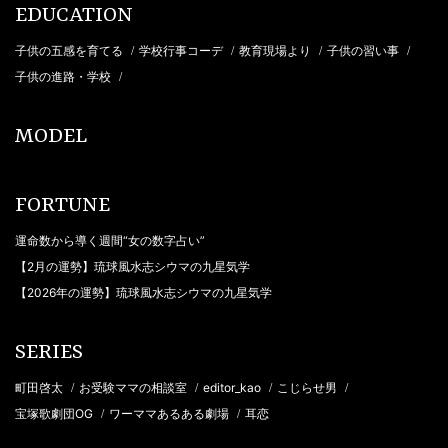
EDUCATION
子供の五感を育てる
学校行事コーデ
教育現場より
子供の習い事
/
/
/
/
子供の進路・学校
/
MODEL
FORTUNE
運命数から導く週間“女の数字占い”
【2月の運勢】琉球風水志シウマの九星気学
【2026年の運勢】琉球風水志シウマの九星気学
SERIES
町田啓太
お受験ママの相談室
editor_kao
こじらせ男
/
/
/
/
宝塚歌劇団OG
ワーママあるある劇場
耳恋
/
/