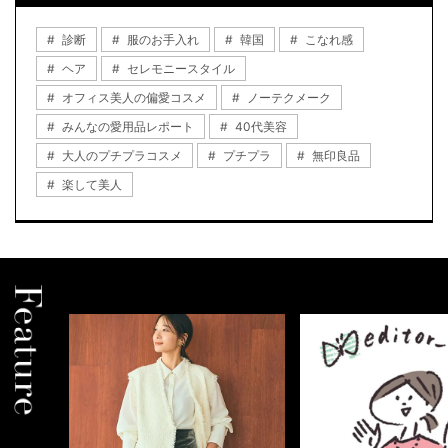
診断
服のお手入れ
韓国
こなれ感
ヘア
セレモニースタイル
オフィス美人の偏愛コスメ
ノーテクメーク
みんなの愛用品レポート
40代美容
大人のプチプラコスメ
プチプラ
無印良品
楽して美人