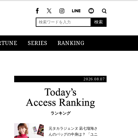
検索
RTUNE
SERIES
RANKING
2026.08.07
ランキング
元タカラジェンヌ 凪七瑠海さ
んのバッグの中身は？ 「ユニ