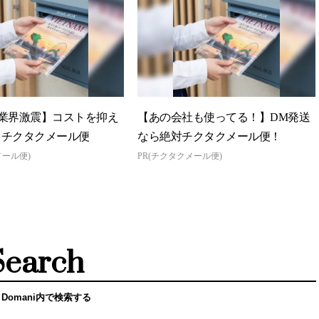
業界激震】コストを抑え
【あの会社も使ってる！】DM発送
らチクタクメール便
なら絶対チクタクメール便！
メール便)
PR(チクタクメール便)
Search
 Domani内で検索する