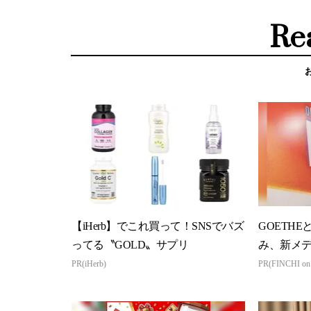
Re
【iHerb】でこれ買って！SNSでバズ
GOETHE
ってる〝GOLD〟サプリ
み、新メ
PR(iHerb)
PR(FINCHI o