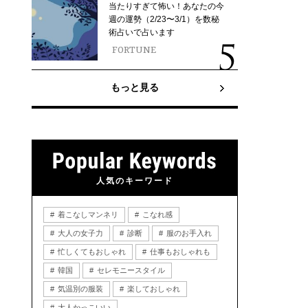
当たりすぎて怖い！あなたの今
週の運勢（2/23〜3/1）を数秘
術占いで占います
FORTUNE
もっと見る
人気のキーワード
着こなしマンネリ
こなれ感
大人の女子力
診断
服のお手入れ
忙しくてもおしゃれ
仕事もおしゃれも
韓国
セレモニースタイル
気温別の服装
楽しておしゃれ
大人かっこいい