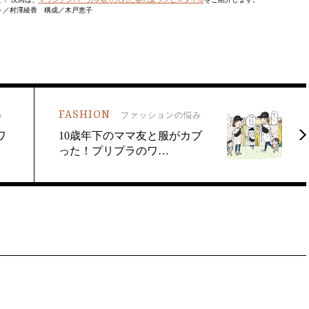
ト／村澤綾香 構成／木戸恵子
FASHION
み
ファッションの悩み
ワ
10歳年下のママ友と服がカブ
った！プリプラのワ…