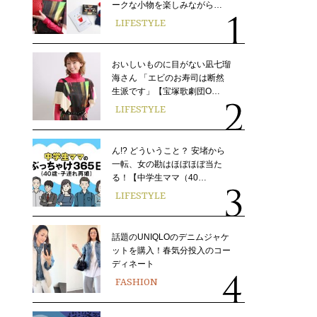
ークな小物を楽しみながら…
LIFESTYLE
おいしいものに目がない凪七瑠
海さん 「エビのお寿司は断然
生派です」【宝塚歌劇団O…
LIFESTYLE
ん!? どういうこと？ 安堵から
一転、女の勘はほぼほぼ当た
る！【中学生ママ（40…
LIFESTYLE
話題のUNIQLOのデニムジャケ
ットを購入！春気分投入のコー
ディネート
FASHION