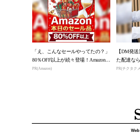
「え、こんなセールやってたの？」
【DM発送
80％OFF以上が続々登場！Amazonの
た配達な
本気が...
PR(Amazon)
PR(チクタク
Web