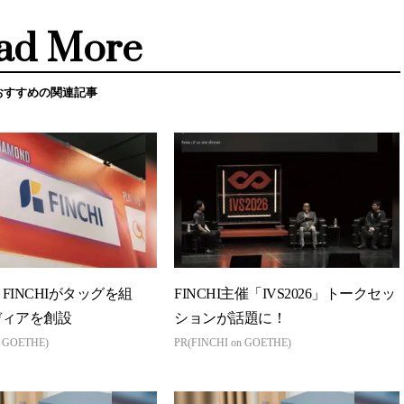
ad More
おすすめの関連記事
とFINCHIがタッグを組
FINCHI主催「IVS2026」トークセッ
ディアを創設
ションが話題に！
n GOETHE)
PR(FINCHI on GOETHE)