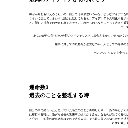
神がかりともいえるくらいの、自分では到底思いつかないようなアイデアを
くらいで流してしまわずに誰かに話してみると、アイディアを具現化するポ
と、新しい視点での考えも出てきそう。これからのあなたにとって大きく必
で、
あなたが身に付けたい分野のスペシャリストに出会えるかも。せっかくの
相手に対しての気持ちが恋愛なのか、人としての尊敬の
オレンジ。キムチを食べる
運命数3
過去のことを整理する時
自分の中で終わったと思っていた過去のことが再燃したり、「あの時とよく
に移行する時に、過ぎた過去の出来事の燃えかすみたいなものが出てくるの
と心の中でお別れが出来ればそれで大丈夫よ。でも逆に良いお知らせだと捉
れすら愛し