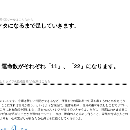
動計算ツールはこちらから
一ケタになるまで足していきます。
、運命数がそれぞれ「11」、「22」になります。
と11タイプの性格診断”の記事はこちら
ーのYURIです。今週は新しい仲間ができるなど、仕事や公の場以外で心落ち着くものと出会えそう。
「ここに来れば自分が整う」というような場所に。創作活動や、自分の趣味を楽しむことでリフレッ
ころにある自然を楽しむと、溜まったストレスが抜けていきそうよ。ただし、程度はわきまえるこ
助け合いが広がることが今週のキーワード。今は、沢山の人と協力し合うこと、家族や身近な人との
よりも、心の繋がりがあなたを心身ともに強くしてくれそうよ。