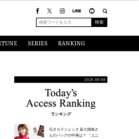
検索
RTUNE
SERIES
RANKING
2026.08.08
ランキング
元タカラジェンヌ 凪七瑠海さ
んのバッグの中身は？ 「ユニ