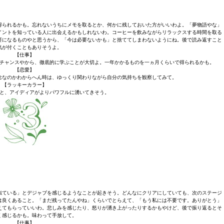
得られるかも。忘れないうちにメモを取るとか、何かに残しておいた方がいいわよ。「夢物語やな」
イントを知っている人に出会えるかもしれないわ。コーヒーを飲みながらリラックスする時間を取る
要になるものやと思うから、「今は必要ないかも」と捨ててしまわないようにね。後で読み返すこと
気が付くこともありそうよ。
【仕事】
チャンスやから、徹底的に学ぶことが大切よ。一年かかるものを一ヵ月くらいで得られるかも。
【恋愛】
念なのかわからへん時は、ゆっくり関わりながら自分の気持ちを観察してみて。
【ラッキーカラー】
と、アイディアがよりパワフルに湧いてきそう。
似ている」とデジャブを感じるようなことが起きそう。どんなにクリアにしていても、次のステージ
は良くあること。「まだ残ってたんやね」くらいでとらえて、「もう私には不要です。ありがとう」
えてもらっていいわ。悲しみを感じたり、怒りが湧き上がったりするかもやけど、後で振り返るとそ
く感じるかも。味わって手放して。
【仕事】