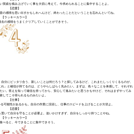
い実績を積み上げていく事を大切に考えて。今求められることに集中することよ。
【恋愛】
昔の感情を思い出すかもしれへんけど、終わったことだということを忘れんといてね。
【ラッキーカラー】
過去の感情をうまくクリアしていくことができそう。
。自分にピッタリ合う、新しいことは何だろう？と探してみるけど、これまたしっくりくるものが、
これ」と確信が持てるのは、どうやらしばらく先みたい。まずは、色々なことを体感して、それぞれ
たい。答えを知って確信を持ってから、安心して進みたいと思うかもやけど、それはまずやってみ
験してこそ得られるものみたいよ。
【仕事】
いる可能性があるかも。自分の作業に没頭し、仕事のスピードを上げることが大切よ。
【恋愛】
を置いて自分を守ることが必要よ。追いかけすぎず、自分をしっかり持つことやね。
【ラッキーカラー】
食べると、今できることに集中できそう。