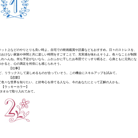
ネット上などのやりとりも良い時よ。自宅での映画鑑賞や読書などもおすすめ。日々のストレスを、
のおけない家族や仲間と共に楽しい時間をすごすことで、充実感を味わえそうよ。色々なことが制限
しれへんね。何も予定がないなら、ふかふかに干したお布団でぐっすり眠ると、心身ともに元気にな
つかると、心の満足を何倍にも感じられそう。
【仕事】
ど、リラックスして楽しめるものが合っていそう。この機会にスキルアップを試みて。
【恋愛】
て色々な世界を知りたい、と好奇心を持てる人なら、今のあなたにとって正解の人かも。
【ラッキーカラー】
タオルで取り入れてみて。