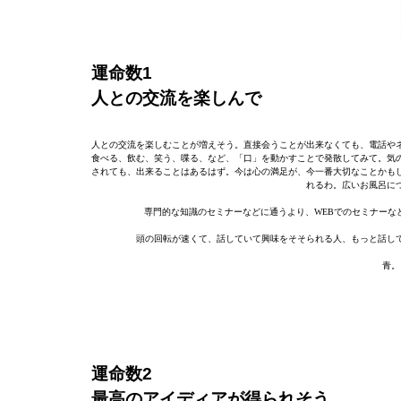
運命数1
人との交流を楽しんで
人との交流を楽しむことが増えそう。直接会うことが出来なくても、電話や
食べる、飲む、笑う、喋る、など、「口」を動かすことで発散してみて。気
されても、出来ることはあるはず。今は心の満足が、今一番大切なことかも
れるわ。広いお風呂に
専門的な知識のセミナーなどに通うより、WEBでのセミナーな
頭の回転が速くて、話していて興味をそそられる人、もっと話し
青。
運命数2
最高のアイディアが得られそう