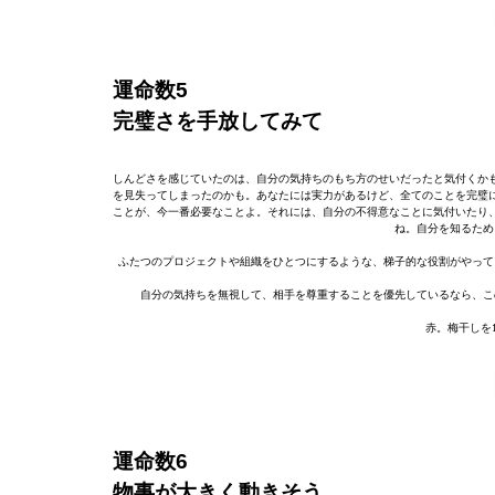
運命数5
完璧さを手放してみて
しんどさを感じていたのは、自分の気持ちのもち方のせいだったと気付くか
を見失ってしまったのかも。あなたには実力があるけど、全てのことを完璧
ことが、今一番必要なことよ。それには、自分の不得意なことに気付いたり
ね。自分を知るため
ふたつのプロジェクトや組織をひとつにするような、梯子的な役割がやって
自分の気持ちを無視して、相手を尊重することを優先しているなら、こ
赤。梅干しを
運命数6
物事が大きく動きそう