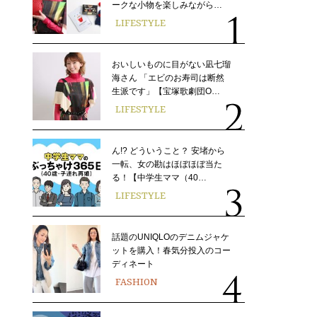
ークな小物を楽しみながら…
LIFESTYLE
おいしいものに目がない凪七瑠
海さん 「エビのお寿司は断然
生派です」【宝塚歌劇団O…
LIFESTYLE
ん!? どういうこと？ 安堵から
一転、女の勘はほぼほぼ当た
る！【中学生ママ（40…
LIFESTYLE
話題のUNIQLOのデニムジャケ
ットを購入！春気分投入のコー
ディネート
FASHION