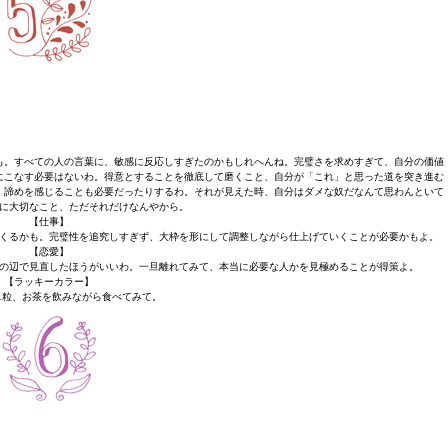
も。すべての人の言葉に、敏感に反応しすぎたのかもしれへんね。完璧さを求めすぎて、自分の価値
にこなす必要はないわ。得意とすることを徹底して磨くこと、自分が「これ」と思った道を突き進む
、諦めを感じることも必要だったりするわ。それが見えた時、自分はダメな奴だなんて思わんといて
に大切なこと、ただそれだけなんやから。
【仕事】
くるかも。完璧性を追究しすぎず、大枠を形にして調整しながら仕上げていくことが必要かもよ。
【恋愛】
の辺で見直したほうがいいわ。一旦離れてみて、本当に必要な人かを見極めることが得策よ。
【ラッキーカラー】
1粒、お茶を飲みながら食べてみて。