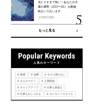
当たりすぎて怖い！あなたの今
週の運勢（2/23〜3/1）を数秘
術占いで占います
FORTUNE
もっと見る
人気のキーワード
開運
診断
今さら聞けない
大人のマナー
人間関係
キャリアアップ
仕事も家庭も
仕事もおしゃれも
セレモニースタイル