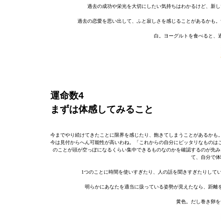
過去の成功や栄光を大切にしたい気持ちはわかるけど、新し
過去の恋愛を思い出して、ふと寂しさを感じることがあるかも。
白。ヨーグルトを食べると、
運命数4
まずは体感してみること
今までやり続けてきたことに限界を感じたり、飽きてしまうことがあるかも
今は見付からへん可能性が高いわね。「これからの自分にピッタリなものは
のことが頭が空っぽになるくらい集中できるものなのかを確認するのが先み
て、自分で体
1つのことに時間を使いすぎたり、人の話を聞きすぎたりして
明らかにあなたを適当に扱っている姿勢が見えたなら、距離
黄色。だし巻き卵を