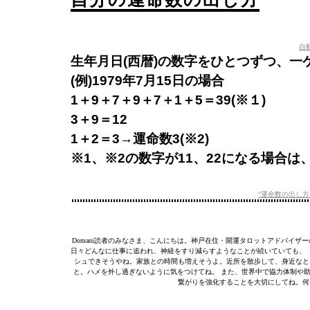
自
生年月日(西暦)の数字をひとつずつ、
(例)1979年7月15日の場合
1＋9＋7＋9＋7＋1＋5＝39(※１)
3＋9＝12
1＋2＝3→運命数3(※2)
※1、※2の数字が11、22になる場合は
“運命数の出し方
Domani読者のみなさま、こんにちは。神戸在住・開運タロットアドバイザ
日々どんなに仕事に追われ、神経をすり減らすようなことが続いていても、
シュできそうやね。家族との時間も増えそうよ。近所を散歩して、身近なと
と。ハメを外し過ぎないように気をつけてね。 また、世界中で協力体制や
繋がりを強化することを大切にしてね。何