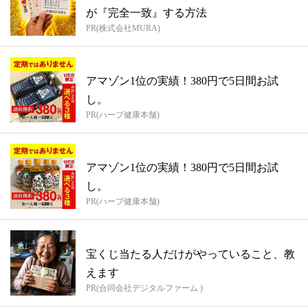
が『完全一致』する方法
PR(株式会社MURA)
アマゾン1位の実績！380円で5日間お試
し。
PR(ハーブ健康本舗)
アマゾン1位の実績！380円で5日間お試
し。
PR(ハーブ健康本舗)
宝くじ当たる人だけがやっていること、教
えます
PR(合同会社デジタルファーム )