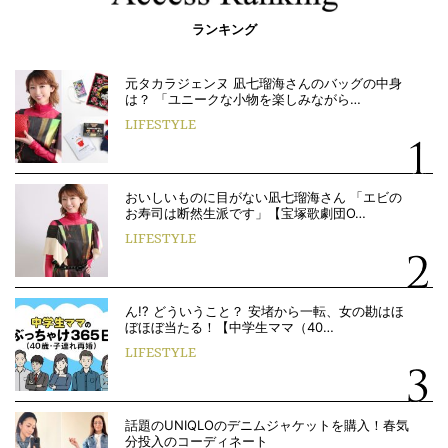
ランキング
元タカラジェンヌ 凪七瑠海さんのバッグの中身
は？ 「ユニークな小物を楽しみながら…
LIFESTYLE
おいしいものに目がない凪七瑠海さん 「エビの
お寿司は断然生派です」【宝塚歌劇団O…
LIFESTYLE
ん!? どういうこと？ 安堵から一転、女の勘はほ
ぼほぼ当たる！【中学生ママ（40…
LIFESTYLE
話題のUNIQLOのデニムジャケットを購入！春気
分投入のコーディネート