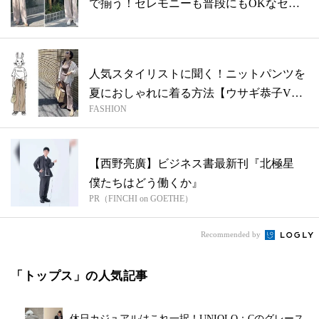
で揃う！セレモニーも普段にもOKなセッ
ト...
人気スタイリストに聞く！ニットパンツを
夏におしゃれに着る方法【ウサギ恭子VS
FASHION
カメ...
【西野亮廣】ビジネス書最新刊『北極星
僕たちはどう働くか』
PR（FINCHI on GOETHE）
Recommended by
「トップス」の人気記事
休日カジュアルはこれ一択！UNIQLO：Cのグレース