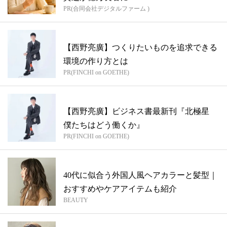
PR(合同会社デジタルファーム )
【西野亮廣】つくりたいものを追求できる
環境の作り方とは
PR(FINCHI on GOETHE)
【西野亮廣】ビジネス書最新刊『北極星
僕たちはどう働くか』
PR(FINCHI on GOETHE)
40代に似合う外国人風ヘアカラーと髪型｜
おすすめやケアアイテムも紹介
BEAUTY