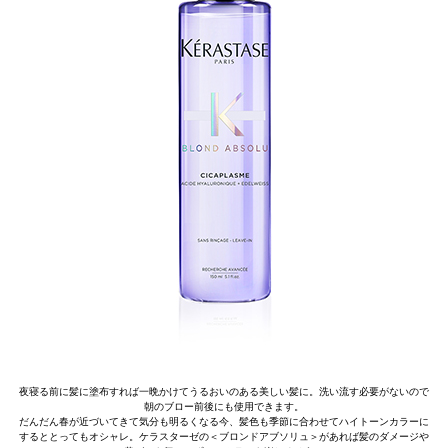
夜寝る前に髪に塗布すれば一晩かけてうるおいのある美しい髪に。洗い流す必要がないので
朝のブロー前後にも使用できます。
だんだん春が近づいてきて気分も明るくなる今、髪色も季節に合わせてハイトーンカラーに
するととってもオシャレ。ケラスターゼの＜ブロンドアブソリュ＞があれば髪のダメージや