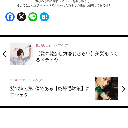
黄ばみも気にせずヘアカラーを楽しめそう。
今までなかなかチャレンジできなかった方もこの機会に挑戦してみては？
Facebook
X
Line
Hatena
BEAUTY
ヘアケア
【髪の乾かし方をおさらい】美髪をつく
るドライヤ…
BEAUTY
ヘアケア
髪の悩み第1位である【乾燥毛対策】に
アヴェダ …