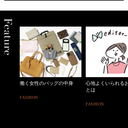
中身
心地よくいられるおしゃれ
【ワーママのきれ
とは
ュアル通勤】
FASHION
FASHION