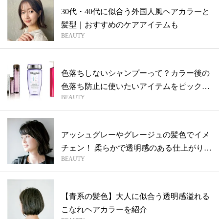
30代・40代に似合う外国人風ヘアカラーと
髪型｜おすすめのケアアイテムも
BEAUTY
色落ちしないシャンプーって？カラー後の
色落ち防止に使いたいアイテムをピックア
BEAUTY
ップ
アッシュグレーやグレージュの髪色でイメ
チェン！ 柔らかで透明感のある仕上がりに
BEAUTY
◎
【青系の髪色】大人に似合う透明感溢れる
こなれヘアカラーを紹介