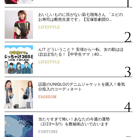
おいしいものに目がない凪七瑠海さん 「エビの
お寿司は断然生派です」【宝塚歌劇団O…
LIFESTYLE
ん!? どういうこと？ 安堵から一転、女の勘はほ
ぼほぼ当たる！【中学生ママ（40…
LIFESTYLE
話題のUNIQLOのデニムジャケットを購入！春気
分投入のコーディネート
FASHION
当たりすぎて怖い！あなたの今週の運勢
（2/23〜3/1）を数秘術占いで占います
FORTUNE