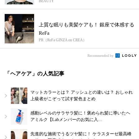
BEAUTY
上質な眠りも美髪ケアも！ 銀座で体感する
ReFa
PR（ReFa GINZA on CREA）
Recommended by
「ヘアケア」の人気記事
マットカラーとは？ アッシュとの違いは？ おしゃれ
上級者がこぞって試す髪色まとめ
感動レベルのサラサラ髪に！褒められ髪に導いたヘ
アミルク【Labメンバーのお気に入…
先進的な施術でうるツヤ髪に！ ケラスターゼ最高峰