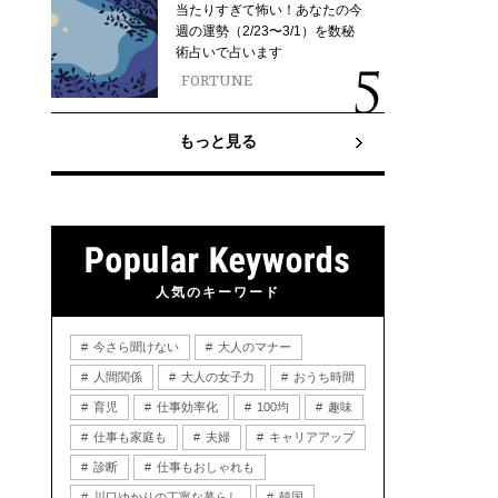
当たりすぎて怖い！あなたの今
週の運勢（2/23〜3/1）を数秘
術占いで占います
FORTUNE
もっと見る
人気のキーワード
今さら聞けない
大人のマナー
人間関係
大人の女子力
おうち時間
育児
仕事効率化
100均
趣味
仕事も家庭も
夫婦
キャリアアップ
診断
仕事もおしゃれも
川口ゆかりの丁寧な暮らし
韓国