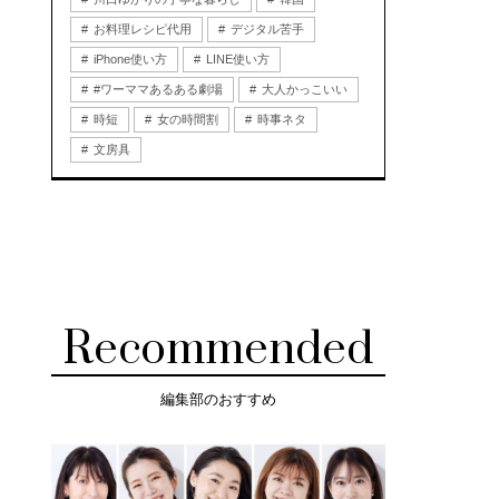
お料理レシピ代用
デジタル苦手
iPhone使い方
LINE使い方
#ワーママあるある劇場
大人かっこいい
時短
女の時間割
時事ネタ
文房具
Recommended
編集部のおすすめ