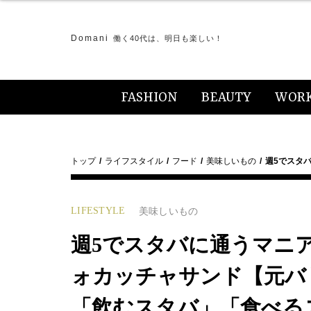
Domani
働く40代は、明日も楽しい！
FASHION
BEAUTY
WOR
トップ
ライフスタイル
フード
美味しいもの
週5でスタ
LIFESTYLE
美味しいもの
週5でスタバに通うマニ
ォカッチャサンド【元バ
「飲むスタバ」「食べる