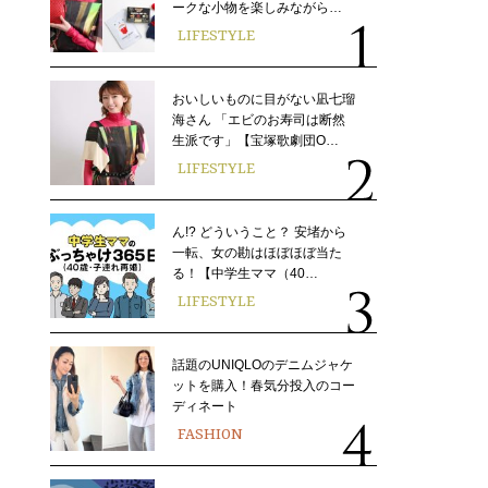
ークな小物を楽しみながら…
LIFESTYLE
おいしいものに目がない凪七瑠
海さん 「エビのお寿司は断然
生派です」【宝塚歌劇団O…
LIFESTYLE
ん!? どういうこと？ 安堵から
一転、女の勘はほぼほぼ当た
る！【中学生ママ（40…
LIFESTYLE
話題のUNIQLOのデニムジャケ
ットを購入！春気分投入のコー
ディネート
FASHION