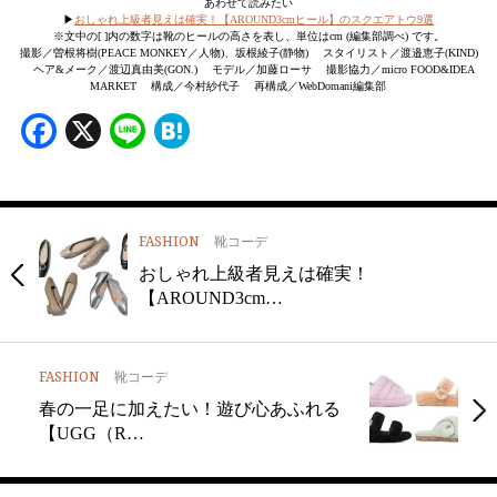
あわせて読みたい
▶︎
おしゃれ上級者見えは確実！【AROUND3cmヒール】のスクエアトウ9選
※文中の[ ]内の数字は靴のヒールの高さを表し、単位はcm (編集部調べ) です。
撮影／曽根将樹(PEACE MONKEY／人物)、坂根綾子(静物) スタイリスト／渡邉恵子(KIND)
ヘア&メーク／渡辺真由美(GON.) モデル／加藤ローサ 撮影協力／micro FOOD&IDEA
MARKET 構成／今村紗代子 再構成／WebDomani編集部
Facebook
X
Line
Hatena
FASHION
靴コーデ
おしゃれ上級者見えは確実！
【AROUND3cm…
FASHION
靴コーデ
春の一足に加えたい！遊び心あふれる
【UGG（R…