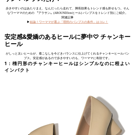
歩きやすいのはあたりまえ、なんだったら走れて、脚長効果もトレンド感も併せもつ。そん
なワーママのための 〝アラサン〟(AROUND3cmヒール) パンプスをトレンド別にご紹介。
関連記事
▶︎
結論！ワーママが選ぶ「理想のパンプスの条件」はコレ！
安定感&愛嬌のあるヒールに夢中♡ チャンキー
ヒール
がしっと太いヒールが、着こなしを今どきバランスに仕上げてくれるチャンキーヒールパン
プス。安定感があるので歩きやすいのも、ワーママに有効です。
1：楕円形のチャンキーヒールはシンプルなのに程よい
インパクト