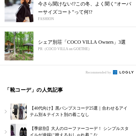
今さら聞けない!?この冬、よく聞く“オーバ
ーサイズコート”って何!?
FASHION
シェア別荘「COCO VILLA Owners」3選
PR（COCO VILLA on GOETHE）
Recommended by
「靴コーデ」の人気記事
【40代向け】黒パンプスコーデ25選｜合わせるアイ
テム別＆テイスト別の着こなし
【季節別】大人のローファーコーデ！ シンプルスタ
イルが途端に映えるおしゃれ着こな…