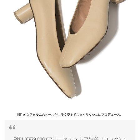
個性的なフォルムのヒールが、歩く姿までスタイリッシュにプロデュース。
靴[4.3]¥29,800 (フリークス ストア渋谷〈ロック〉)