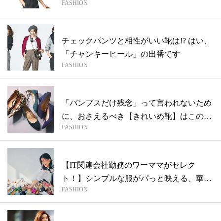
FASHION
チェックパンツと相性がいい靴は!? はい、
「チャンキーヒール」の出番です
FASHION
「パンプスだけ残念」って言われないため
に、おさえるべき【きれいめ靴】はこの3
FASHION
つ
【IT関連会社勤務のワーママがセレク
ト！】シンプルな服がパっと映える、華や
FASHION
かな靴...