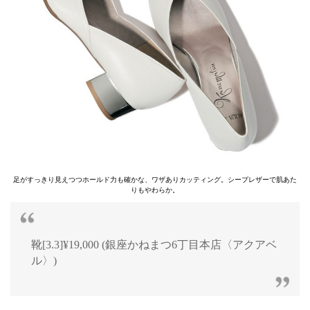
足がすっきり見えつつホールド力も確かな、ワザありカッティング。シープレザーで肌あた
りもやわらか。
靴[3.3]¥19,000 (銀座かねまつ6丁目本店〈アクアベ
ル〉)