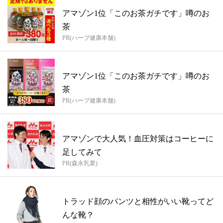
アマゾン1位「このお茶ガチです」噂のお
茶
PR(ハーブ健康本舗)
アマゾン1位「このお茶ガチです」噂のお
茶
PR(ハーブ健康本舗)
アマゾンで大人気！血圧対策はコーヒーに
足してみて
PR(森永乳業)
トラッド顔のパンツと相性がいい靴ってど
んな靴？