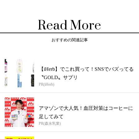
Read More
おすすめの関連記事
【iHerb】でこれ買って！SNSでバズってる
〝GOLD〟サプリ
PR(iHerb)
アマゾンで大人気！血圧対策はコーヒーに
足してみて
PR(森永乳業)