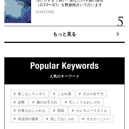
（2/23〜3/1）を数秘術占いで占います
FORTUNE
もっと見る
人気のキーワード
着こなしマンネリ
こなれ感
大人の女子力
診断
服のお手入れ
忙しくてもおしゃれ
仕事もおしゃれも
韓国
セレモニースタイル
気温別の服装
楽しておしゃれ
大人かっこいい