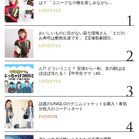
は？ 「ユニークな小物を楽しみながら…
LIFESTYLE
おいしいものに目がない凪七瑠海さん 「エビの
お寿司は断然生派です」【宝塚歌劇団O…
LIFESTYLE
ん!? どういうこと？ 安堵から一転、女の勘はほ
ぼほぼ当たる！【中学生ママ（40…
LIFESTYLE
話題のUNIQLOのデニムジャケットを購入！春気
分投入のコーディネート
FASHION
当たりすぎて怖い！あなたの今週の運勢